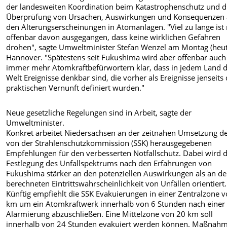
der landesweiten Koordination beim Katastrophenschutz und d
Überprüfung von Ursachen, Auswirkungen und Konsequenzen
den Alterungserscheinungen in Atomanlagen. "Viel zu lange is
offenbar davon ausgegangen, dass keine wirklichen Gefahren
drohen", sagte Umweltminister Stefan Wenzel am Montag (heut
Hannover. "Spätestens seit Fukushima wird aber offenbar auch
immer mehr Atomkraftbefürwortern klar, dass in jedem Land 
Welt Ereignisse denkbar sind, die vorher als Ereignisse jenseits
praktischen Vernunft definiert wurden."
Neue gesetzliche Regelungen sind in Arbeit, sagte der
Umweltminister.
Konkret arbeitet Niedersachsen an der zeitnahen Umsetzung d
von der Strahlenschutzkommission (SSK) herausgegebenen
Empfehlungen für den verbesserten Notfallschutz. Dabei wird d
Festlegung des Unfallspektrums nach den Erfahrungen von
Fukushima stärker an den potenziellen Auswirkungen als an de
berechneten Eintrittswahrscheinlichkeit von Unfällen orientiert.
Künftig empfiehlt die SSK Evakuierungen in einer Zentralzone 
km um ein Atomkraftwerk innerhalb von 6 Stunden nach einer
Alarmierung abzuschließen. Eine Mittelzone von 20 km soll
innerhalb von 24 Stunden evakuiert werden können. Maßnahm