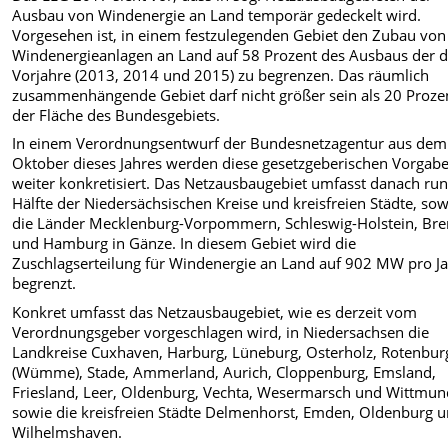
Ausbau von Windenergie an Land temporär gedeckelt wird.
Vorgesehen ist, in einem festzulegenden Gebiet den Zubau von
Windenergieanlagen an Land auf 58 Prozent des Ausbaus der d
Vorjahre (2013, 2014 und 2015) zu begrenzen. Das räumlich
zusammenhängende Gebiet darf nicht größer sein als 20 Proze
der Fläche des Bundesgebiets.
In einem Verordnungsentwurf der Bundesnetzagentur aus dem
Oktober dieses Jahres werden diese gesetzgeberischen Vorgab
weiter konkretisiert. Das Netzausbaugebiet umfasst danach run
Hälfte der Niedersächsischen Kreise und kreisfreien Städte, sow
die Länder Mecklenburg-Vorpommern, Schleswig-Holstein, Br
und Hamburg in Gänze. In diesem Gebiet wird die
Zuschlagserteilung für Windenergie an Land auf 902 MW pro J
begrenzt.
Konkret umfasst das Netzausbaugebiet, wie es derzeit vom
Verordnungsgeber vorgeschlagen wird, in Niedersachsen die
Landkreise Cuxhaven, Harburg, Lüneburg, Osterholz, Rotenbur
(Wümme), Stade, Ammerland, Aurich, Cloppenburg, Emsland,
Friesland, Leer, Oldenburg, Vechta, Wesermarsch und Wittmu
sowie die kreisfreien Städte Delmenhorst, Emden, Oldenburg 
Wilhelmshaven.