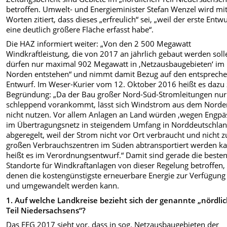
betroffen. Umwelt- und Energieminister Stefan Wenzel wird mi
Worten zitiert, dass dieses „erfreulich“ sei, „weil der erste Entw
eine deutlich größere Fläche erfasst habe“.
Die HAZ informiert weiter: „Von den 2 500 Megawatt
Windkraftleistung, die von 2017 an jährlich gebaut werden soll
dürfen nur maximal 902 Megawatt in ‚Netzausbaugebieten‘ im
Norden entstehen“ und nimmt damit Bezug auf den entsprech
Entwurf. Im Weser-Kurier vom 12. Oktober 2016 heißt es dazu 
Begründung: „Da der Bau großer Nord-Süd-Stromleitungen nur
schleppend vorankommt, lässt sich Windstrom aus dem Norde
nicht nutzen. Vor allem Anlagen an Land würden ‚wegen Engpä
im Übertragungsnetz in steigendem Umfang in Norddeutschla
abgeregelt, weil der Strom nicht vor Ort verbraucht und nicht 
großen Verbrauchszentren im Süden abtransportiert werden ka
heißt es im Verordnungsentwurf.“ Damit sind gerade die beste
Standorte für Windkraftanlagen von dieser Regelung betroffen,
denen die kostengünstigste erneuerbare Energie zur Verfügung 
und umgewandelt werden kann.
1. Auf welche Landkreise bezieht sich der genannte „nördli
Teil Niedersachsens“?
Das EEG 2017 sieht vor, dass in sog. Netzausbaugebieten der