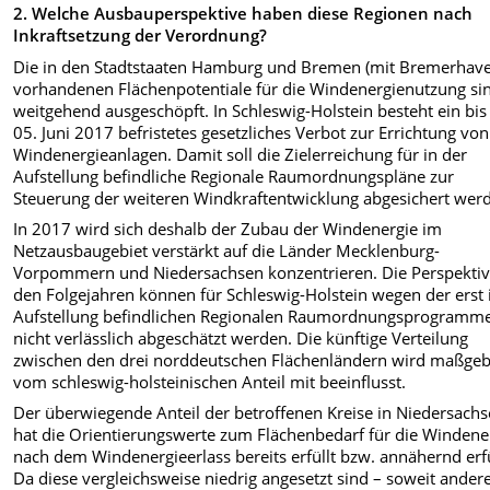
2. Welche Ausbauperspektive haben diese Regionen nach
Inkraftsetzung der Verordnung?
Die in den Stadtstaaten Hamburg und Bremen (mit Bremerhav
vorhandenen Flächenpotentiale für die Windenergienutzung si
weitgehend ausgeschöpft. In Schleswig-Holstein besteht ein bi
05. Juni 2017 befristetes gesetzliches Verbot zur Errichtung von
Windenergieanlagen. Damit soll die Zielerreichung für in der
Aufstellung befindliche Regionale Raumordnungspläne zur
Steuerung der weiteren Windkraftentwicklung abgesichert wer
In 2017 wird sich deshalb der Zubau der Windenergie im
Netzausbaugebiet verstärkt auf die Länder Mecklenburg-
Vorpommern und Niedersachsen konzentrieren. Die Perspektiv
den Folgejahren können für Schleswig-Holstein wegen der erst 
Aufstellung befindlichen Regionalen Raumordnungsprogramm
nicht verlässlich abgeschätzt werden. Die künftige Verteilung
zwischen den drei norddeutschen Flächenländern wird maßgeb
vom schleswig-holsteinischen Anteil mit beeinflusst.
Der überwiegende Anteil der betroffenen Kreise in Niedersach
hat die Orientierungswerte zum Flächenbedarf für die Windene
nach dem Windenergieerlass bereits erfüllt bzw. annähernd erfü
Da diese vergleichsweise niedrig angesetzt sind – soweit ander