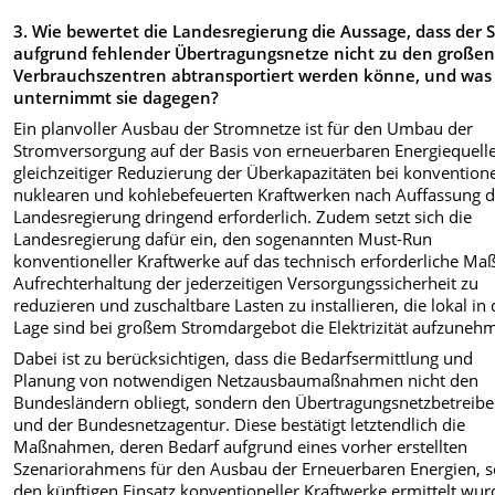
3. Wie bewertet die Landesregierung die Aussage, dass der 
aufgrund fehlender Übertragungsnetze nicht zu den große
Verbrauchszentren abtransportiert werden könne, und was
unternimmt sie dagegen?
Ein planvoller Ausbau der Stromnetze ist für den Umbau der
Stromversorgung auf der Basis von erneuerbaren Energiequell
gleichzeitiger Reduzierung der Überkapazitäten bei konventione
nuklearen und kohlebefeuerten Kraftwerken nach Auffassung d
Landesregierung dringend erforderlich. Zudem setzt sich die
Landesregierung dafür ein, den sogenannten Must-Run
konventioneller Kraftwerke auf das technisch erforderliche Ma
Aufrechterhaltung der jederzeitigen Versorgungssicherheit zu
reduzieren und zuschaltbare Lasten zu installieren, die lokal in 
Lage sind bei großem Stromdargebot die Elektrizität aufzuneh
Dabei ist zu berücksichtigen, dass die Bedarfsermittlung und
Planung von notwendigen Netzausbaumaßnahmen nicht den
Bundesländern obliegt, sondern den Übertragungsnetzbetreibe
und der Bundesnetzagentur. Diese bestätigt letztendlich die
Maßnahmen, deren Bedarf aufgrund eines vorher erstellten
Szenariorahmens für den Ausbau der Erneuerbaren Energien, 
den künftigen Einsatz konventioneller Kraftwerke ermittelt wur