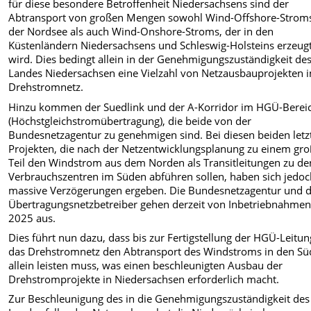
für diese besondere Betroffenheit Niedersachsens sind der
Abtransport von großen Mengen sowohl Wind-Offshore-Strom
der Nordsee als auch Wind-Onshore-Stroms, der in den
Küstenländern Niedersachsens und Schleswig-Holsteins erzeug
wird. Dies bedingt allein in der Genehmigungszuständigkeit de
Landes Niedersachsen eine Vielzahl von Netzausbauprojekten 
Drehstromnetz.
Hinzu kommen der Suedlink und der A-Korridor im HGÜ-Berei
(Höchstgleichstromübertragung), die beide von der
Bundesnetzagentur zu genehmigen sind. Bei diesen beiden letz
Projekten, die nach der Netzentwicklungsplanung zu einem gr
Teil den Windstrom aus dem Norden als Transitleitungen zu de
Verbrauchszentren im Süden abführen sollen, haben sich jedo
massive Verzögerungen ergeben. Die Bundesnetzagentur und d
Übertragungsnetzbetreiber gehen derzeit von Inbetriebnahmen
2025 aus.
Dies führt nun dazu, dass bis zur Fertigstellung der HGÜ-Leitu
das Drehstromnetz den Abtransport des Windstroms in den S
allein leisten muss, was einen beschleunigten Ausbau der
Drehstromprojekte in Niedersachsen erforderlich macht.
Zur Beschleunigung des in die Genehmigungszuständigkeit des