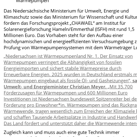
Wärmepumpen
Das Niedersächsische Ministerium für Umwelt, Energie und
Klimaschutz sowie das Ministerium für Wissenschaft und Kultu
fördern das Forschungsprojekt „CHAWAEL“ am Institut für
Solarenergieforschung Hameln/Emmerthal (ISFH) mit rund 1,5
Millionen Euro. Das Vorhaben steht für den Aufbau einer
hochdynamischen und energieeffizienten Versuchsumgebung z
Prüfung von Wärmepum­pensystemen mit dem Wärmeträger Lu
„Niedersachsen ist Wärmepumpenland Nr. 1. Der Einsatz von
Wärmepumpen verringert die Abhängigkeit von fossilen
Energieimporten und sichert stabile Wärmepreise durch
Erneuerbare Energien. 2025 wurden in Deutschland erstmals 
Wärmepumpen eingebaut als fossile Öl- und Gasheizungen“,
s
Umwelt- und Energieminister Christian Meyer.
„Mit 35.700
Förderzusagen für Wärmepumpen und 600 Millionen Euro
Investitionen ist Niedersachsen bundesweit Spitzenreiter bei de
Förderung pro Einwohner*in. Wärmepumpen sind das Rückgra
Wärmewende, tragen wesentlich zum Erreichen der Klimaziele 
und schaffen Tausende Arbeitsplätze in Industrie und Handwer
Das Land fördert und unterstützt daher die Wärmewende intens
Zugleich kann und muss auch eine gute Technik immer