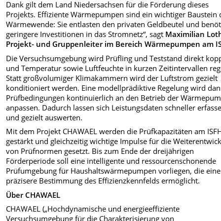
Dank gilt dem Land Niedersachsen für die Förderung dieses
Projekts. Effiziente Wärmepumpen sind ein wichtiger Baustein 
Wärmewende: Sie entlasten den privaten Geldbeutel und benöt
geringere Investitionen in das Stromnetz“, sagt
Maximilian Lot
Projekt- und Gruppenleiter im Bereich Wärmepumpen am I
Die Versuchsumgebung wird Prüfling und Teststand direkt kop
und Temperatur sowie Luftfeuchte in kurzen Zeitintervallen reg
Statt großvolumiger Klimakammern wird der Luftstrom gezielt
konditioniert werden. Eine modellprädiktive Regelung wird dan
Prüfbedingungen kontinuierlich an den Betrieb der Wärmepu
anpassen. Dadurch lassen sich Leistungsdaten schneller erfass
und gezielt auswerten.
Mit dem Projekt CHAWAEL werden die Prüfkapazitäten am ISF
gestärkt und gleichzeitig wichtige Impulse für die Weiterentwic
von Prüfnormen gesetzt. Bis zum Ende der dreijährigen
Förderperiode soll eine intelligente und ressourcenschonende
Prüfumgebung für Haushaltswärmepumpen vorliegen, die eine
präzisere Bestimmung des Effizienzkennfelds ermöglicht.
Über CHAWAEL
CHAWAEL („Hochdynamische und energieeffiziente
Versuchsumgebung für die Charakterisierung von