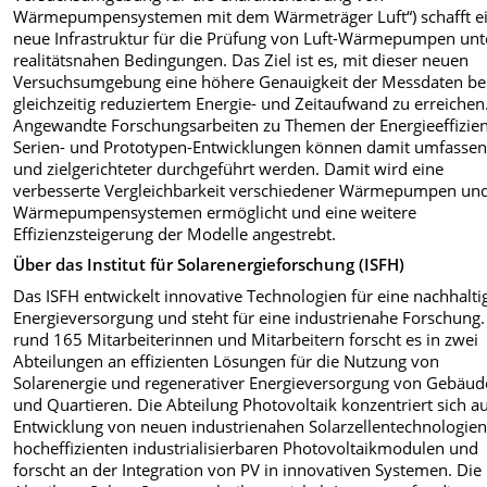
Wärmepumpensystemen mit dem Wärmeträger Luft“) schafft e
neue Infrastruktur für die Prüfung von Luft-Wärmepumpen unt
realitätsnahen Bedingungen. Das Ziel ist es, mit dieser neuen
Versuchsumgebung eine höhere Genauigkeit der Messdaten be
gleichzeitig reduziertem Energie- und Zeitaufwand zu erreichen
Angewandte Forschungsarbeiten zu Themen der Energieeffizie
Serien- und Prototypen-Entwicklungen können damit umfasse
und zielgerichteter durchgeführt werden. Damit wird eine
verbesserte Vergleichbarkeit verschiedener Wärmepumpen un
Wärmepumpensystemen ermöglicht und eine weitere
Effizienzsteigerung der Modelle angestrebt.
Über das Institut für Solarenergieforschung (ISFH)
Das ISFH entwickelt innovative Technologien für eine nachhalti
Energieversorgung und steht für eine industrienahe Forschung.
rund 165 Mitarbeiterinnen und Mitarbeitern forscht es in zwei
Abteilungen an effizienten Lösungen für die Nutzung von
Solarenergie und regenerativer Energieversorgung von Gebäu
und Quartieren. Die Abteilung Photovoltaik konzentriert sich au
Entwicklung von neuen industrienahen Solarzellentechnologien
hocheffizienten industrialisierbaren Photovoltaikmodulen und
forscht an der Integration von PV in innovativen Systemen. Die