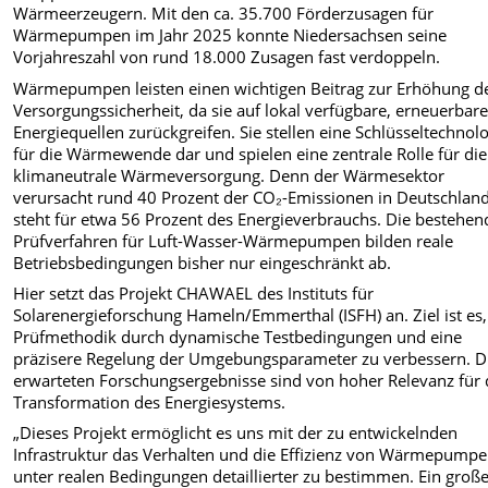
Wärmeerzeugern. Mit den ca. 35.700 Förderzusagen für
Wärmepumpen im Jahr 2025 konnte Niedersachsen seine
Vorjahreszahl von rund 18.000 Zusagen fast verdoppeln.
Wärmepumpen leisten einen wichtigen Beitrag zur Erhöhung d
Versorgungssicherheit, da sie auf lokal verfügbare, erneuerbar
Energiequellen zurückgreifen. Sie stellen eine Schlüsseltechnol
für die Wärmewende dar und spielen eine zentrale Rolle für die
klimaneutrale Wärmeversorgung. Denn der Wärmesektor
verursacht rund 40 Prozent der CO₂-Emissionen in Deutschlan
steht für etwa 56 Prozent des Energieverbrauchs. Die bestehe
Prüfverfahren für Luft-Wasser-Wärmepumpen bilden reale
Betriebsbedingungen bisher nur eingeschränkt ab.
Hier setzt das Projekt CHAWAEL des Instituts für
Solarenergieforschung Hameln/Emmerthal (ISFH) an. Ziel ist es,
Prüfmethodik durch dynamische Testbedingungen und eine
präzisere Regelung der Umgebungsparameter zu verbessern. D
erwarteten Forschungsergebnisse sind von hoher Relevanz für 
Transformation des Energiesystems.
„Dieses Projekt ermöglicht es uns mit der zu entwickelnden
Infrastruktur das Verhalten und die Effizienz von Wärmepump
unter realen Bedingungen detaillierter zu bestimmen. Ein groß