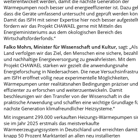
weiterentwickelt werden, damit die nächste Generation der
Wärmepumpen noch besser und energieeffizienter ist. Dazu ge
dass die Geräte umfassend untersucht und geprüft werden kön
Damit das ISFH mit seiner Expertise hier noch besser aufgestellt 
fördern wir das Projekt CHAWAEL gerne mit Mitteln des
Energieministeriums aus dem ökologischen Bereich des
Wirtschaftsförderfonds.“
Falko Mohrs, Minister für Wissenschaft und Kultur,
sagt: „Als
Land verfolgen wir das Ziel, den Menschen eine sichere, bezah
und nachhaltige Energieversorgung zu gewährleisten. Mit dem
Projekt CHAWAEL stärken wir gezielt die anwendungsnahe
Energieforschung in Niedersachsen. Die neue Versuchsinfrastru
am ISFH eröffnet völlig neue experimentelle Möglichkeiten,
Wärmepumpen unter realitätsnahen Bedingungen präziser un
effizienter zu erforschen und weiterzuentwickeln. Damit
beschleunigen wir den Transfer von der Wissenschaft in die
praktische Anwendung und schaffen eine wichtige Grundlage fü
nächste Generation klimafreundlicher Heizsysteme.“
Mit insgesamt 299.000 verkauften Heizungs-Wärmepumpen si
sie im Jahr 2025 erstmals das meistverkaufte
Wärmeerzeugungssystem in Deutschland und erreichten damit
knapp 50 Prozent Marktanteil an allen neu installierten