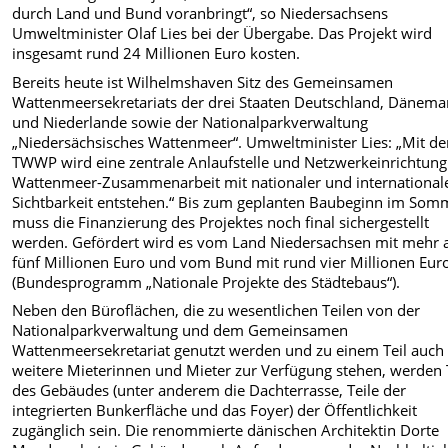
durch Land und Bund voranbringt“, so Niedersachsens
Umweltminister Olaf Lies bei der Übergabe. Das Projekt wird
insgesamt rund 24 Millionen Euro kosten.
Bereits heute ist Wilhelmshaven Sitz des Gemeinsamen
Wattenmeersekretariats der drei Staaten Deutschland, Dänema
und Niederlande sowie der Nationalparkverwaltung
„Niedersächsisches Wattenmeer“. Umweltminister Lies: „Mit d
TWWP wird eine zentrale Anlaufstelle und Netzwerkeinrichtung
Wattenmeer-Zusammenarbeit mit nationaler und international
Sichtbarkeit entstehen.“ Bis zum geplanten Baubeginn im Som
muss die Finanzierung des Projektes noch final sichergestellt
werden. Gefördert wird es vom Land Niedersachsen mit mehr a
fünf Millionen Euro und vom Bund mit rund vier Millionen Eur
(Bundesprogramm „Nationale Projekte des Städtebaus“).
Neben den Büroflächen, die zu wesentlichen Teilen von der
Nationalparkverwaltung und dem Gemeinsamen
Wattenmeersekretariat genutzt werden und zu einem Teil auch 
weitere Mieterinnen und Mieter zur Verfügung stehen, werden 
des Gebäudes (unter anderem die Dachterrasse, Teile der
integrierten Bunkerfläche und das Foyer) der Öffentlichkeit
zugänglich sein. Die renommierte dänischen Architektin Dorte