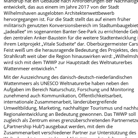
Mandrup hat ein Gebäude nach Anforderungen der Nachhaltigk
entwickelt, das aus einem im Jahre 2017 von der Stadt
Wilhelmshaven ausgelobten Architektenwettbewerb
hervorgegangen ist. Für die Stadt stellt das auf einem früher
militärisch genutzten Konversionsbereich im Stadtumbaugebie
„Jadeallee“ im sogenannten Banter-See-Park zu errichtende Ge
den zentralen Anker-Baustein für die weitere Stadtentwicklung 
ihrem Leitprojekt „Vitale Südseite“ dar. Oberbürgermeister Car
Feist weiß um die herausragende Bedeutung des Projektes, de
Strahlkraft weit über die Region hinauswirken wird: „Wilhelms
wird sich mit dem TWWP zur Hauptstadt des Weltnaturerbes
Wattenmeer entwickeln.“
Mit der Auszeichnung des dänisch-deutsch-niederländischen
Wattenmeers als UNESCO Weltnaturerbe haben neben den
Aufgaben im Bereich Naturschutz, Forschung und Monitoring
zunehmend auch Kommunikation, Öffentlichkeitsarbeit,
internationale Zusammenarbeit, länderübergreifende
Umweltbildung, Marketing, nachhaltiger Tourismus und nachha
Regionalentwicklung an Bedeutung gewonnen. Das TWWP soll
zugleich als Zentrum eines grenzüberschreitenden Partnernetz
(„Partnership Hub“) ausgebaut werden, mit dem die
Zusammenarbeit verschiedener Partner zur Unterstützung des