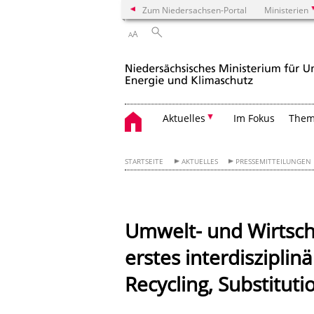
Zum Niedersachsen-Portal
Ministerien
A
A
Aktuelles
Im Fokus
The
STARTSEITE
AKTUELLES
PRESSEMITTEILUNGEN
Umwelt- und Wirtsch
erstes interdiszipli
Recycling, Substitut