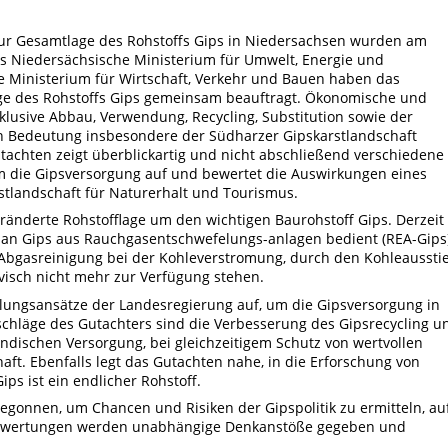
zur Gesamtlage des Rohstoffs Gips in Niedersachsen wurden am
Das Niedersächsische Ministerium für Umwelt, Energie und
e Ministerium für Wirtschaft, Verkehr und Bauen haben das
ge des Rohstoffs Gips gemeinsam beauftragt. Ökonomische und
lusive Abbau, Verwendung, Recycling, Substitution sowie der
en Bedeutung insbesondere der Südharzer Gipskarstlandschaft
utachten zeigt überblickartig und nicht abschließend verschiedene
 die Gipsversorgung auf und bewertet die Auswirkungen eines
tlandschaft für Naturerhalt und Tourismus.
eränderte Rohstofflage um den wichtigen Baurohstoff Gips. Derzeit
s an Gips aus Rauchgasentschwefelungs-anlagen bedient (REA-Gips)
 Abgasreinigung bei der Kohleverstromung, durch den Kohleaussti
ivisch nicht mehr zur Verfügung stehen.
lungsansätze der Landesregierung auf, um die Gipsversorgung in
schläge des Gutachters sind die Verbesserung des Gipsrecycling u
ndischen Versorgung, bei gleichzeitigem Schutz von wertvollen
t. Ebenfalls legt das Gutachten nahe, in die Erforschung von
ips ist ein endlicher Rohstoff.
gonnen, um Chancen und Risiken der Gipspolitik zu ermitteln, au
swertungen werden unabhängige Denkanstöße gegeben und