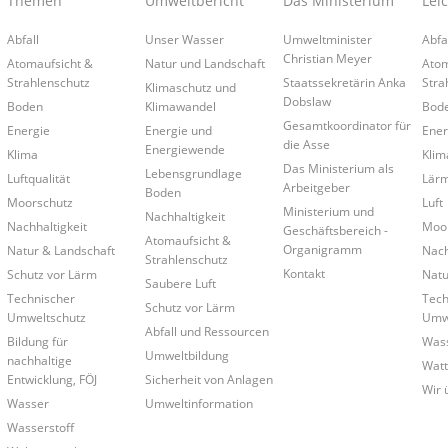
Themen
Umweltbericht
Das Ministerium
Lei
Abfall
Unser Wasser
Umweltminister
Abfa
Christian Meyer
Atomaufsicht &
Natur und Landschaft
Atom
Strahlenschutz
Staatssekretärin Anka
Stra
Klimaschutz und
Dobslaw
Boden
Klimawandel
Bod
Gesamtkoordinator für
Energie
Energie und
Ener
die Asse
Energiewende
Klima
Klim
Das Ministerium als
Lebensgrundlage
Luftqualität
Lär
Arbeitgeber
Boden
Moorschutz
Luft
Ministerium und
Nachhaltigkeit
Nachhaltigkeit
Moo
Geschäftsbereich -
Atomaufsicht &
Organigramm
Natur & Landschaft
Nach
Strahlenschutz
Kontakt
Schutz vor Lärm
Natu
Saubere Luft
Technischer
Tech
Schutz vor Lärm
Umweltschutz
Umwe
Abfall und Ressourcen
Bildung für
Was
Umweltbildung
nachhaltige
Wat
Entwicklung, FÖJ
Sicherheit von Anlagen
Wir 
Wasser
Umweltinformation
Wasserstoff