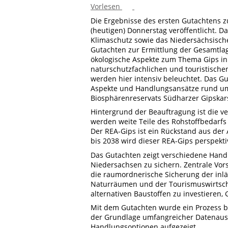
Vorlesen
Die Ergebnisse des ersten Gutachtens 
(heutigen) Donnerstag veröffentlicht. 
Klimaschutz sowie das Niedersächsisch
Gutachten zur Ermittlung der Gesamtla
ökologische Aspekte zum Thema Gips ink
naturschutzfachlichen und touristisch
werden hier intensiv beleuchtet. Das G
Aspekte und Handlungsansätze rund um
Biosphärenreservats Südharzer Gipskars
Hintergrund der Beauftragung ist die v
werden weite Teile des Rohstoffbedarf
Der REA-Gips ist ein Rückstand aus der
bis 2038 wird dieser REA-Gips perspekt
Das Gutachten zeigt verschiedene Hand
Niedersachsen zu sichern. Zentrale Vor
die raumordnerische Sicherung der inlä
Naturräumen und der Tourismuswirtschaf
alternativen Baustoffen zu investieren, G
Mit dem Gutachten wurde ein Prozess be
der Grundlage umfangreicher Datenau
Handlungsoptionen aufgezeigt.