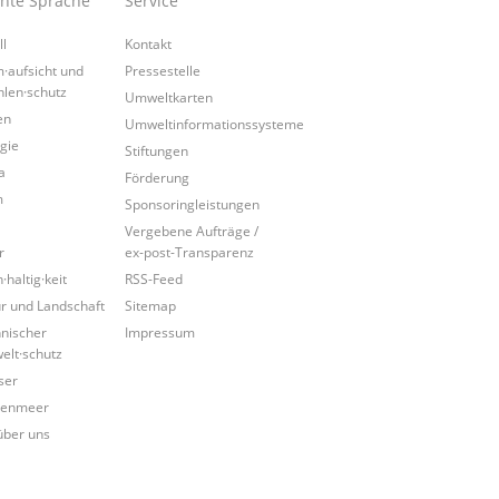
chte Sprache
Service
ll
Kontakt
·aufsicht und
Pressestelle
hlen·schutz
Umweltkarten
en
Umweltinformationssysteme
gie
Stiftungen
a
Förderung
m
Sponsoringleistungen
Vergebene Aufträge /
r
ex-post-Transparenz
·haltig·keit
RSS-Feed
r und Landschaft
Sitemap
nischer
Impressum
lt·schutz
ser
tenmeer
über uns