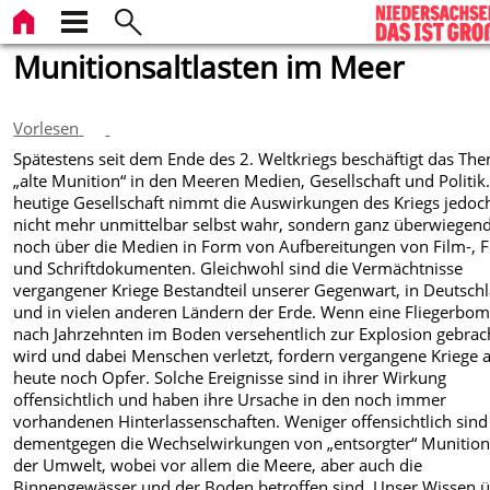
Munitionsaltlasten im Meer
Vorlesen
Spätestens seit dem Ende des 2. Weltkriegs beschäftigt das Th
„alte Munition“ in den Meeren Medien, Gesellschaft und Politik.
heutige Gesellschaft nimmt die Auswirkungen des Kriegs jedoc
nicht mehr unmittelbar selbst wahr, sondern ganz überwiegen
noch über die Medien in Form von Aufbereitungen von Film-, F
und Schriftdokumenten. Gleichwohl sind die Vermächtnisse
vergangener Kriege Bestandteil unserer Gegenwart, in Deutsch
und in vielen anderen Ländern der Erde. Wenn eine Fliegerbo
nach Jahrzehnten im Boden versehentlich zur Explosion gebrac
wird und dabei Menschen verletzt, fordern vergangene Kriege 
heute noch Opfer. Solche Ereignisse sind in ihrer Wirkung
offensichtlich und haben ihre Ursache in den noch immer
vorhandenen Hinterlassenschaften. Weniger offensichtlich sind
dementgegen die Wechselwirkungen von „entsorgter“ Munition
der Umwelt, wobei vor allem die Meere, aber auch die
Binnengewässer und der Boden betroffen sind. Unser Wissen 