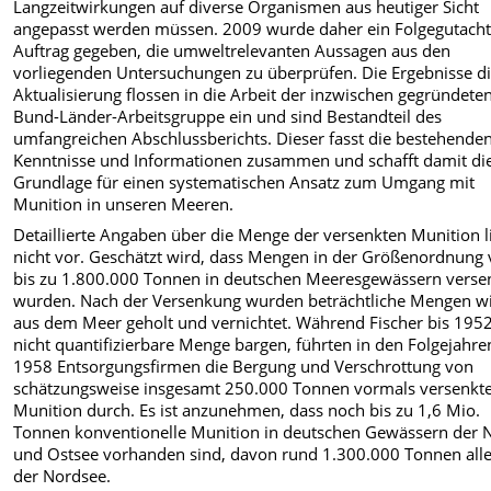
Langzeitwirkungen auf diverse Organismen aus heutiger Sicht
angepasst werden müssen. 2009 wurde daher ein Folgegutacht
Auftrag gegeben, die umweltrelevanten Aussagen aus den
vorliegenden Untersuchungen zu überprüfen. Die Ergebnisse d
Aktualisierung flossen in die Arbeit der inzwischen gegründete
Bund-Länder-Arbeitsgruppe ein und sind Bestandteil des
umfangreichen Abschlussberichts. Dieser fasst die bestehende
Kenntnisse und Informationen zusammen und schafft damit di
Grundlage für einen systematischen Ansatz zum Umgang mit
Munition in unseren Meeren.
Detaillierte Angaben über die Menge der versenkten Munition l
nicht vor. Geschätzt wird, dass Men­gen in der Größenordnung
bis zu 1.800.000 Tonnen in deutschen Meeresgewässern verse
wurden. Nach der Versenkung wurden beträchtliche Men­gen w
aus dem Meer geholt und vernichtet. Während Fischer bis 1952
nicht quantifizier­bare Menge bargen, führten in den Folgejahre
1958 Entsorgungsfirmen die Bergung und Verschrottung von
schätzungsweise insgesamt 250.000 Tonnen vormals versenkt
Munition durch. Es ist anzunehmen, dass noch bis zu 1,6 Mio.
Tonnen kon­ventionelle Munition in deutschen Gewässern der 
und Ostsee vorhanden sind, davon rund 1.300.000 Tonnen alle
der Nordsee.