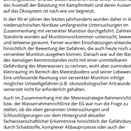
das Ausmaß der Belastung mit Kampfmitteln und deren Auswi
auf das Ökosystem ist nach wie vor begrenzt.
In den 90-er Jahren des letzten Jahrhunderts wurden daher in d
niedersächsischen Nordsee umfangreiche Untersuchungen im
Zusammenhang mit versenkter Munition durchgeführt. Zahlrei
Standorte wurden auf Munitionsvorkommen untersucht, bewer
und teilweise geräumt. Ferner wurden Einschätzungen entwicke
hinsichtlich der Bewertung der Gefahren, die auch heute noch 
versenkter Munition ausgehen können. Danach war auf der Bas
des damaligen Kenntnisstandes nicht mit einer unmittelbaren
Gefährdung des Meerwassers zu rechnen, wohl aber zumindes
kleinräumig im Bereich des Meeresbodens und seiner Lebewes
Eine umfassende Räumung von versenkter Munition infolge
möglicher Umweltgefahren (z.B. ökotoxikologischer Art) wurde
seinerzeit nicht für erforderlich gehalten.
Auch im Zusammenhang mit der Meeresstrategie-Rahmenrichtl
bzw. der Wasserrahmenrichtlinie der EG war nun die Frage zu
stellen, ob die oben genannten Untersuchungen und
Schlussfolgerungen vor dem Hintergrund aktueller
fachwissenschaftlicher Erkenntnisse hinsichtlich der Gefährdun
durch Schadstoffe, komplexer Abbauprozesse oder auch der