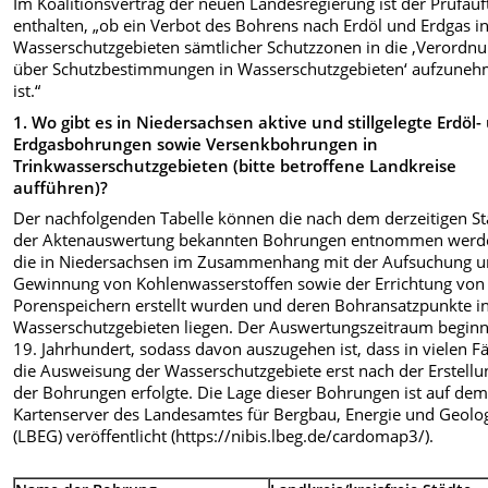
Im Koalitionsvertrag der neuen Landesregierung ist der Prüfauf
enthalten, „ob ein Verbot des Bohrens nach Erdöl und Erdgas i
Wasserschutzgebieten sämtlicher Schutzzonen in die ‚Verordn
über Schutz­bestimmungen in Wasserschutzgebieten‘ aufzune
ist.“
1. Wo gibt es in Niedersachsen aktive und stillgelegte Erdöl-
Erdgasbohrungen sowie Versenk­bohrungen in
Trinkwasserschutzgebieten (bitte betroffene Landkreise
aufführen)?
Der nachfolgenden Tabelle können die nach dem derzeitigen S
der Aktenauswertung bekannten Bohrungen entnommen werd
die in Niedersachsen im Zusammenhang mit der Aufsuchung 
Gewinnung von Kohlenwasserstoffen sowie der Errichtung von
Porenspeichern erstellt wurden und deren Bohransatzpunkte i
Wasserschutzgebieten liegen. Der Auswertungszeitraum beginn
19. Jahrhundert, sodass davon auszugehen ist, dass in vielen Fä
die Ausweisung der Wasserschutzgebiete erst nach der Erstellu
der Bohrungen erfolgte. Die Lage dieser Bohrungen ist auf de
Kartenserver des Landesamtes für Bergbau, Energie und Geolo
(LBEG) veröffentlicht (https://nibis.lbeg.de/cardomap3/).