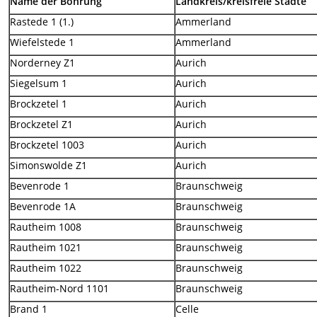
Name der Bohrung
Landkreis/kreisfreie Städte
Rastede 1 (1.)
Ammerland
Wiefelstede 1
Ammerland
Norderney Z1
Aurich
Siegelsum 1
Aurich
Brockzetel 1
Aurich
Brockzetel Z1
Aurich
Brockzetel 1003
Aurich
Simonswolde Z1
Aurich
Bevenrode 1
Braunschweig
Bevenrode 1A
Braunschweig
Rautheim 1008
Braunschweig
Rautheim 1021
Braunschweig
Rautheim 1022
Braunschweig
Rautheim-Nord 1101
Braunschweig
Brand 1
Celle