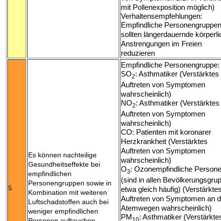
mit Pollenexposition möglich)
Verhaltensempfehlungen:
Empfindliche Personengruppe
sollten längerdauernde körperl
Anstrengungen im Freien
reduzieren
Empfindliche Personengruppe:
SO
: Asthmatiker (Verstärktes
2
Auftreten von Symptomen
wahrscheinlich)
NO
: Asthmatiker (Verstärktes
2
Auftreten von Symptomen
wahrscheinlich)
CO: Patienten mit koronarer
Herzkrankheit (Verstärktes
Auftreten von Symptomen
Es können nachteilige
wahrscheinlich)
Gesundheitseffekte bei
O
: Ozonempfindliche Person
3
empfindlichen
(sind in allen Bevölkerungsgru
Personengruppen sowie in
5
etwa gleich häufig) (Verstärkte
Kombination mit weiteren
Auftreten von Symptomen an 
Luftschadstoffen auch bei
Atemwegen wahrscheinlich)
weniger empfindlichen
PM
: Asthmatiker (Verstärkte
10
Personen auftauchen