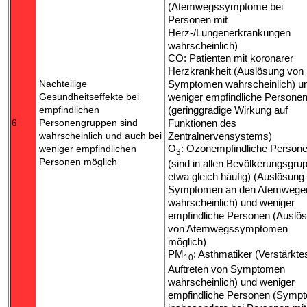
(Atemwegssymptome bei
Personen mit
Herz-/Lungenerkrankungen
wahrscheinlich)
CO: Patienten mit koronarer
Herzkrankheit (Auslösung von
Nachteilige
Symptomen wahrscheinlich) u
Gesundheitseffekte bei
weniger empfindliche Persone
empfindlichen
(geringgradige Wirkung auf
Personengruppen sind
Funktionen des
6
wahrscheinlich und auch bei
Zentralnervensystems)
O
: Ozonempfindliche Person
weniger empfindlichen
3
Personen möglich
(sind in allen Bevölkerungsgru
etwa gleich häufig) (Auslösung
Symptomen an den Atemwege
wahrscheinlich) und weniger
empfindliche Personen (Auslö
von Atemwegssymptomen
möglich)
PM
: Asthmatiker (Verstärkte
10
Auftreten von Symptomen
wahrscheinlich) und weniger
empfindliche Personen (Symp