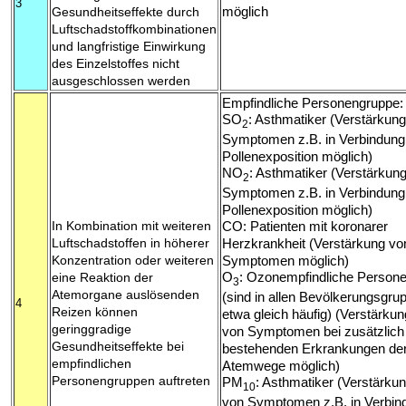
3
Gesundheitseffekte durch
möglich
Luftschadstoffkombinationen
und langfristige Einwirkung
des Einzelstoffes nicht
ausgeschlossen werden
Empfindliche Personengruppe:
SO
: Asthmatiker (Verstärkun
2
Symptomen z.B. in Verbindung
Pollenexposition möglich)
NO
: Asthmatiker (Verstärkun
2
Symptomen z.B. in Verbindung
Pollenexposition möglich)
In Kombination mit weiteren
CO: Patienten mit koronarer
Luftschadstoffen in höherer
Herzkrankheit (Verstärkung vo
Konzentration oder weiteren
Symptomen möglich)
O
: Ozonempfindliche Person
eine Reaktion der
3
Atemorgane auslösenden
(sind in allen Bevölkerungsgru
4
Reizen können
etwa gleich häufig) (Verstärkun
geringgradige
von Symptomen bei zusätzlich
Gesundheitseffekte bei
bestehenden Erkrankungen de
empfindlichen
Atemwege möglich)
Personengruppen auftreten
PM
: Asthmatiker (Verstärku
10
von Symptomen z.B. in Verbin