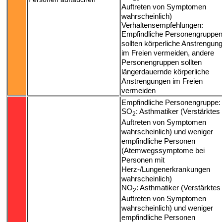
Auftreten von Symptomen
wahrscheinlich)
Verhaltensempfehlungen:
Empfindliche Personengruppe
sollten körperliche Anstrengun
im Freien vermeiden, andere
Personengruppen sollten
längerdauernde körperliche
Anstrengungen im Freien
vermeiden
Empfindliche Personengruppe:
SO
: Asthmatiker (Verstärktes
2
Auftreten von Symptomen
wahrscheinlich) und weniger
empfindliche Personen
(Atemwegssymptome bei
Personen mit
Herz-/Lungenerkrankungen
wahrscheinlich)
NO
: Asthmatiker (Verstärktes
2
Auftreten von Symptomen
wahrscheinlich) und weniger
empfindliche Personen