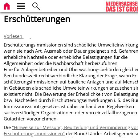
Erschütterungen
Vorlesen
Erschütterungsimmissionen sind schädliche Umwelteinwirkung
wenn sie nach Art, Ausmaß oder Dauer geeignet sind, Gefahren
erhebliche Nachteile oder erheb­liche Belästigungen für die
Allgemeinheit oder die Nachbar­schaft herbeizuführen.
Eine für Anlagenbetreiber und Überwachungsbehörden gleich
ßen bundesweit rechtsverbindliche Klärung der Frage, wann Er
schütterungsimmissionen auf bauliche Anlagen und auf Mensc
in Gebäuden als schädliche Umwelteinwirkungen anzusehen si
existiert nicht. Die Bewertung der Erheblichkeit von Belästi­gun
bzw. Nachteilen durch Erschütterungseinwirkungen i. S. des Bu
Immissionsschutzgesetzes ist daher anhand von Regelwerken
sachverständiger Organisationen oder von einzelfallbezogenen
Gutachten vorzuneh­men.
Die
"Hinweise zur Messung, Beurteilung und Verminderung vo
Erschütterungsimmissionen"
der Bund/Länder-Arbeitsgemeinsc