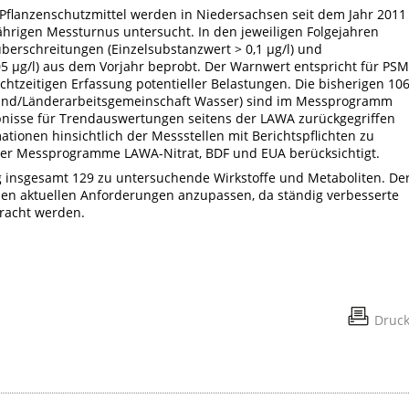
anzenschutzmittel werden in Niedersachsen seit dem Jahr 2011
ährigen Messturnus untersucht. In den jeweiligen Folgejahren
erschreitungen (Einzelsubstanzwert > 0,1 µg/l) und
5 µg/l) aus dem Vorjahr beprobt. Der Warnwert entspricht für PSM
htzeitigen Erfassung potentieller Belastungen. Die bisherigen 10
und/Länderarbeitsgemeinschaft Wasser) sind im Messprogramm
ebnisse für Trendauswertungen seitens der LAWA zurückgegriffen
tionen hinsichtlich der Messstellen mit Berichtspflichten zu
der Messprogramme LAWA-Nitrat, BDF und EUA berücksichtigt.
insgesamt 129 zu untersuchende Wirkstoffe und Metaboliten. De
den aktuellen Anforderungen anzupassen, da ständig verbesserte
bracht werden.
Druc