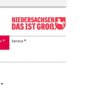
he
Service
-