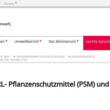
Service
Suchen
men
Umweltbericht
Das Ministerium
Leichte Sprac
HE, SEEN
GEWÄSSERÜBERWACHUNGSSYSTEM (GÜN)
GRUNDWASSERGÜTE
M) UND -METABOLITEN
 Pflanzenschutzmittel (PSM) und 