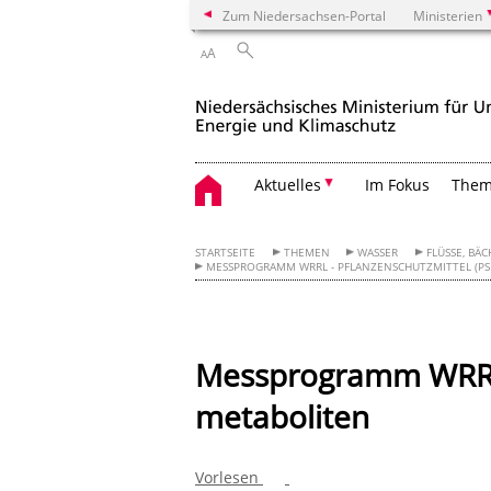
Zum Niedersachsen-Portal
Ministerien
A
A
Aktuelles
Im Fokus
The
STARTSEITE
THEMEN
WASSER
FLÜSSE, BÄC
MESSPROGRAMM WRRL - PFLANZENSCHUTZMITTEL (PS
Messprogramm WRRL-
metaboliten
Vorlesen