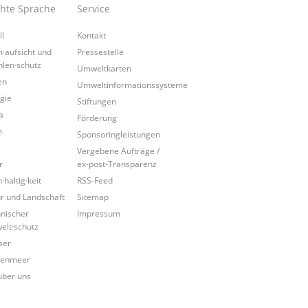
chte Sprache
Service
ll
Kontakt
·aufsicht und
Pressestelle
hlen·schutz
Umweltkarten
en
Umweltinformationssysteme
gie
Stiftungen
a
Förderung
m
Sponsoringleistungen
Vergebene Aufträge /
r
ex-post-Transparenz
·haltig·keit
RSS-Feed
r und Landschaft
Sitemap
nischer
Impressum
lt·schutz
ser
tenmeer
über uns