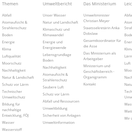
Themen
Umweltbericht
Das Ministerium
Lei
Abfall
Unser Wasser
Umweltminister
Abfa
Christian Meyer
Atomaufsicht &
Natur und Landschaft
Atom
Strahlenschutz
Staatssekretärin Anka
Stra
Klimaschutz und
Dobslaw
Boden
Klimawandel
Bod
Gesamtkoordinator für
Energie
Energie und
Ener
die Asse
Energiewende
Klima
Klim
Das Ministerium als
Lebensgrundlage
Luftqualität
Lär
Arbeitgeber
Boden
Moorschutz
Luft
Ministerium und
Nachhaltigkeit
Nachhaltigkeit
Moo
Geschäftsbereich -
Atomaufsicht &
Organigramm
Natur & Landschaft
Nach
Strahlenschutz
Kontakt
Schutz vor Lärm
Natu
Saubere Luft
Technischer
Tech
Schutz vor Lärm
Umweltschutz
Umwe
Abfall und Ressourcen
Bildung für
Was
Umweltbildung
nachhaltige
Wat
Entwicklung, FÖJ
Sicherheit von Anlagen
Wir 
Wasser
Umweltinformation
Wasserstoff