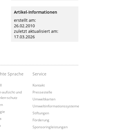
Artikel-Informationen
erstellt am:
26.02.2010
zuletzt aktualisiert am:
17.03.2026
chte Sprache
Service
ll
Kontakt
·aufsicht und
Pressestelle
hlen·schutz
Umweltkarten
en
Umweltinformationssysteme
gie
Stiftungen
a
Förderung
m
Sponsoringleistungen