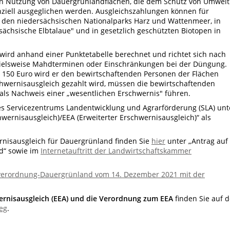
en Nutzung von Dauergrünlandflächen, die dem Schutz von Umwelt
nziell ausgeglichen werden. Ausgleichszahlungen können für
 den niedersächsischen Nationalparks Harz und Wattenmeer, in
sächsische Elbtalaue" und in gesetzlich geschützten Biotopen in
wird anhand einer Punktetabelle berechnet und richtet sich nach
pielsweise Mahdterminen oder Einschränkungen bei der Düngung.
n 150 Euro wird er den bewirtschaftenden Personen der Flächen
schwernisausgleich gezahlt wird, müssen die bewirtschaftenden
als Nachweis einer „wesentlichen Erschwernis" führen.
 des Servicezentrums Landentwicklung und Agrarförderung (SLA) unt
wernisausgleich)/EEA (Erweiterter Erschwernisausgleich)“ als
rnisausgleich für Dauergrünland finden Sie
hier
unter „Antrag auf
d“ sowie im
Internetauftritt der Landwirtschaftskammer
verordnung-Dauergrünland vom 14. Dezember 2021 mit der
ernisausgleich (EEA) und die Verordnung zum EEA
finden Sie auf d
eg
.