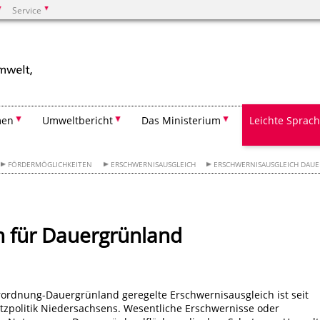
Service
Suchen
men
Umweltbericht
Das Ministerium
Leichte Sprac
FÖRDERMÖGLICHKEITEN
ERSCHWERNISAUSGLEICH
ERSCHWERNISAUSGLEICH DAU
h für Dauergrünland
ordnung-Dauergrünland geregelte Erschwernisausgleich ist seit
utzpolitik Niedersachsens. Wesentliche Erschwernisse oder