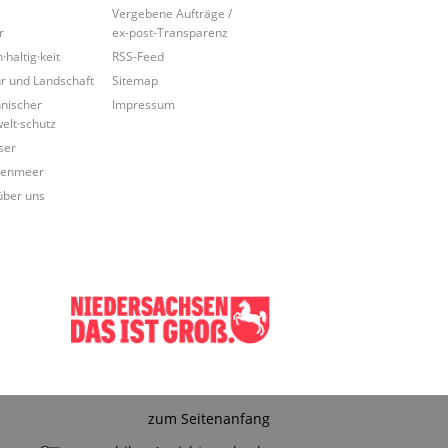
Vergebene Aufträge /
r
ex-post-Transparenz
·haltig·keit
RSS-Feed
r und Landschaft
Sitemap
nischer
Impressum
lt·schutz
ser
tenmeer
über uns
zum Seitenanfang