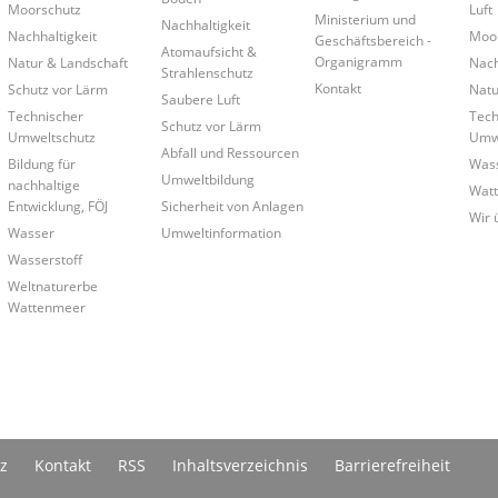
Moorschutz
Luft
Ministerium und
Nachhaltigkeit
Nachhaltigkeit
Moo
Geschäftsbereich -
Atomaufsicht &
Organigramm
Natur & Landschaft
Nach
Strahlenschutz
Kontakt
Schutz vor Lärm
Natu
Saubere Luft
Technischer
Tech
Schutz vor Lärm
Umweltschutz
Umwe
Abfall und Ressourcen
Bildung für
Was
Umweltbildung
nachhaltige
Wat
Entwicklung, FÖJ
Sicherheit von Anlagen
Wir 
Wasser
Umweltinformation
Wasserstoff
Weltnaturerbe
Wattenmeer
z
Kontakt
RSS
Inhaltsverzeichnis
Barrierefreiheit