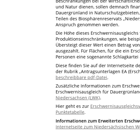
Beschränkungen bei der wirtschaftlich
und Natur dienen, sollen demnach fina
Dauergrünland in Naturschutzgebieten,
Teilen des Biosphärenreservats „Nieder
Anspruch genommen werden.
Die Höhe dieses Erschwernisausgleichs 
Produktionseinschränkungen, wie beis
Übersteigt dieser Wert einen Betrag vo
ausgezahlt. Für Flächen, für die ein Er
Personen eine sogenannte Schlagkartei 
Diese finden Sie auf der Internetseite
der Rubrik „Antragsunterlagen EA (Ersch
beschreibbare pdf-Datei
.
Zusätzliche Informationen zum Erschwe
Erschwernisausgleich für Dauergrünlan
Niedersachsen (LWK)
.
Hier geht es zur
Erschwernisausgleichs
Punktetabelle
.
Informationen zum Erweiterten Erschw
Internetseite zum Niedersächsischen W