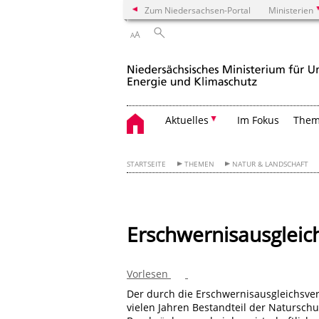
Zum Niedersachsen-Portal
Ministerien
A
A
Aktuelles
Im Fokus
The
STARTSEITE
THEMEN
NATUR & LANDSCHAFT
Erschwernisausgleic
Vorlesen
Der durch die Erschwernisausgleichsver
vielen Jahren Bestandteil der Natursch