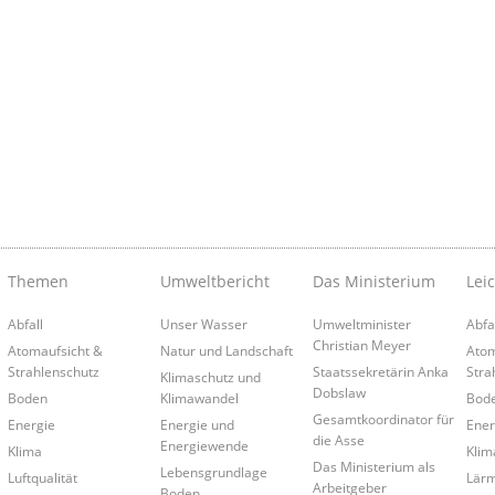
Themen
Umweltbericht
Das Ministerium
Lei
Abfall
Unser Wasser
Umweltminister
Abfa
Christian Meyer
Atomaufsicht &
Natur und Landschaft
Atom
Strahlenschutz
Staatssekretärin Anka
Stra
Klimaschutz und
Dobslaw
Boden
Klimawandel
Bod
Gesamtkoordinator für
Energie
Energie und
Ener
die Asse
Energiewende
Klima
Klim
Das Ministerium als
Lebensgrundlage
Luftqualität
Lär
Arbeitgeber
Boden