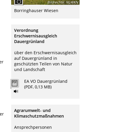
Bildrechte
:
NLWKN
Borringhauser Wiesen
Verordnung
Erschwernisausgleich
Dauergrünland
über den Erschwernisausgleich
auf Dauergrünland in
er
geschützten Teilen von Natur
und Landschaft
EA VO Dauergrünland
(PDF, 0,13 MB)
Agrarumwelt- und
er
Klimaschutzmaßnahmen
Ansprechpersonen