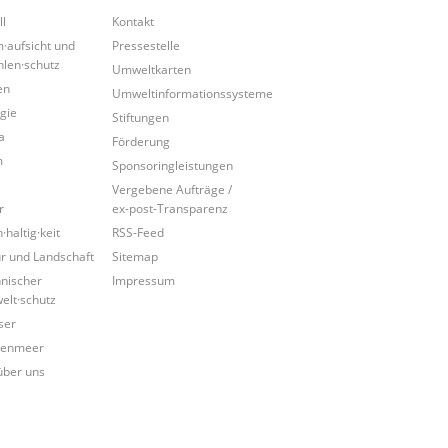
ll
Kontakt
·aufsicht und
Pressestelle
hlen·schutz
Umweltkarten
en
Umweltinformationssysteme
gie
Stiftungen
a
Förderung
m
Sponsoringleistungen
Vergebene Aufträge /
r
ex-post-Transparenz
·haltig·keit
RSS-Feed
r und Landschaft
Sitemap
nischer
Impressum
lt·schutz
ser
tenmeer
über uns