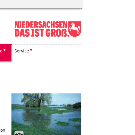
he
Service
hon