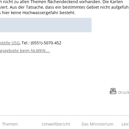
ch nicht zu allen Themen flächendeckend vorhanden. Die Karten
iert. Aus der Tatsache, dass ein bestimmtes Gebiet nicht aufgefüh
s hier keine Hochwassergefahr besteht.
tstelle ÜSG
, Tel.: (0551)-5070-452
sgebiete beim NLWKN....
Druc
Themen
Umweltbericht
Das Ministerium
Lei