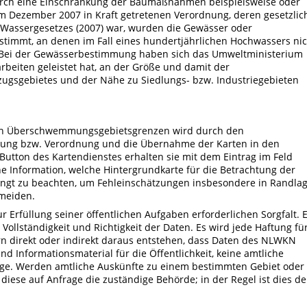
durch eine Einschränkung der Baumaßnahmen beispielsweise oder
m Dezember 2007 in Kraft getretenen Verordnung, deren gesetzlic
Wassergesetzes (2007) war, wurden die Gewässer oder
timmt, an denen im Fall eines hundertjährlichen Hochwassers nic
. Bei der Gewässerbestimmung haben sich das Umweltministerium
rbeiten geleistet hat, an der Größe und damit der
nzugsgebietes und der Nähe zu Siedlungs- bzw. Industriegebieten
von Überschwemmungsgebietsgrenzen wird durch den
llung bzw. Verordnung und die Übernahme der Karten in den
utton des Kartendienstes erhalten sie mit dem Eintrag im Feld
 Information, welche Hintergrundkarte für die Betrachtung der
dingt zu beachten, um Fehleinschätzungen insbesondere in Randla
meiden.
 Erfüllung seiner öffentlichen Aufgaben erforderlichen Sorgfalt. 
ollständigkeit und Richtigkeit der Daten. Es wird jede Haftung fü
n direkt oder indirekt daraus entstehen, dass Daten des NLWKN
nd Informationsmaterial für die Öffentlichkeit, keine amtliche
age. Werden amtliche Auskünfte zu einem bestimmten Gebiet oder
 diese auf Anfrage die zuständige Behörde; in der Regel ist dies de