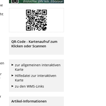
Bildrechte
:
BRV Nds. Elbtalaue
he
ht
QR-Code - Kartenaufruf zum
Klicken oder Scannen
gen
zur allgemeinen interaktiven
Karte
Er
Hilfedatei zur interaktiven
r
Karte
zu den WMS-Links
r
Artikel-Informationen