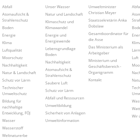
Abfall
Unser Wasser
Umweltminister
Abfa
Christian Meyer
Atomaufsicht &
Natur und Landschaft
Atom
Strahlenschutz
Staatssekretärin Anka
Stra
Klimaschutz und
Dobslaw
Boden
Klimawandel
Bod
Gesamtkoordinator für
Energie
Energie und
Ener
die Asse
Energiewende
Klima
Klim
Das Ministerium als
Lebensgrundlage
Luftqualität
Lär
Arbeitgeber
Boden
Moorschutz
Luft
Ministerium und
Nachhaltigkeit
Nachhaltigkeit
Moo
Geschäftsbereich -
Atomaufsicht &
Organigramm
Natur & Landschaft
Nach
Strahlenschutz
Kontakt
Schutz vor Lärm
Natu
Saubere Luft
Technischer
Tech
Schutz vor Lärm
Umweltschutz
Umwe
Abfall und Ressourcen
Bildung für
Was
Umweltbildung
nachhaltige
Wat
Entwicklung, FÖJ
Sicherheit von Anlagen
Wir 
Wasser
Umweltinformation
Wasserstoff
Weltnaturerbe