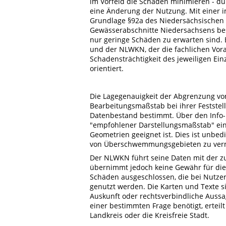
im Vorfeld die Schäden minimieren - 
eine Änderung der Nutzung. Mit einer i
Grundlage §92a des Niedersächsischen 
Gewässerabschnitte Niedersachsens bes
nur geringe Schäden zu erwarten sind
und der NLWKN, der die fachlichen Vora
Schadensträchtigkeit des jeweiligen Ei
orientiert.
Die Lagegenauigkeit der Abgrenzung 
Bearbeitungsmaßstab bei ihrer Festste
Datenbestand bestimmt. Über den Info-B
"empfohlener Darstellungsmaßstab" eine
Geometrien geeignet ist. Dies ist unbe
von Überschwemmungsgebieten zu ver
Der NLWKN führt seine Daten mit der zur
übernimmt jedoch keine Gewähr für die V
Schäden ausgeschlossen, die bei Nutzer
genutzt werden. Die Karten und Texte si
Auskunft oder rechtsverbindliche Auss
einer bestimmten Frage benötigt, erteilt
Landkreis oder die Kreisfreie Stadt.