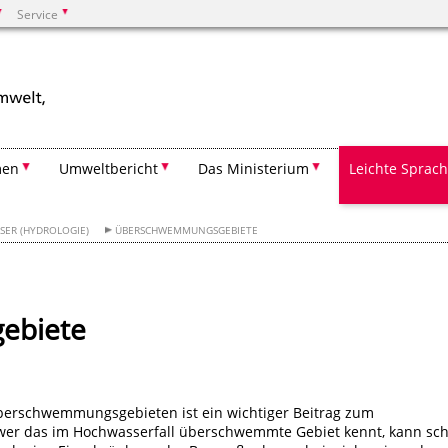
Service
Suchen
men
Umweltbericht
Das Ministerium
Leichte Sprac
SER (HYDROLOGIE)
ÜBERSCHWEMMUNGSGEBIETE
ebiete
berschwemmungsgebieten ist ein wichtiger Beitrag zum
er das im Hochwasserfall überschwemmte Gebiet kennt, kann sc