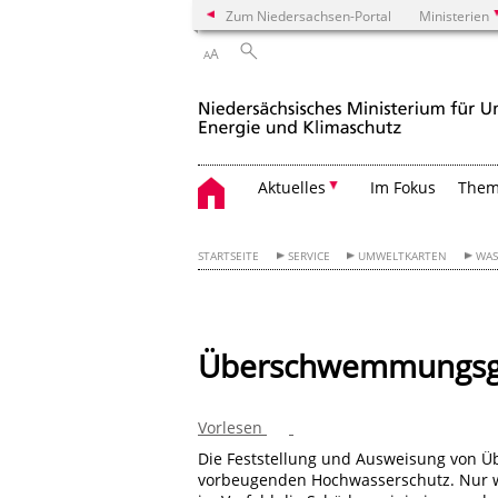
Zum Niedersachsen-Portal
Ministerien
A
A
Aktuelles
Im Fokus
The
STARTSEITE
SERVICE
UMWELTKARTEN
WAS
Überschwemmungsg
Vorlesen
Die Feststellung und Ausweisung von Ü
vorbeugenden Hochwasserschutz. Nur w