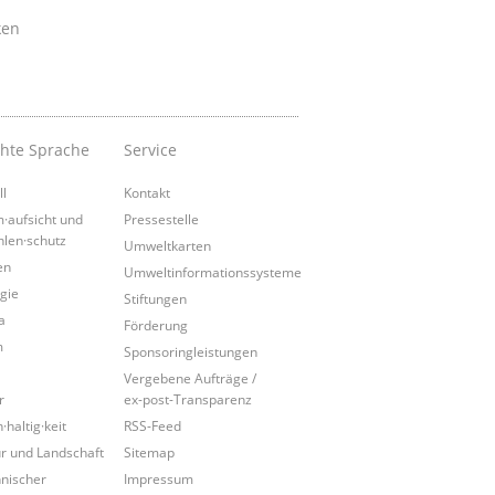
ken
chte Sprache
Service
ll
Kontakt
·aufsicht und
Pressestelle
hlen·schutz
Umweltkarten
en
Umweltinformationssysteme
gie
Stiftungen
a
Förderung
m
Sponsoringleistungen
Vergebene Aufträge /
r
ex-post-Transparenz
·haltig·keit
RSS-Feed
r und Landschaft
Sitemap
nischer
Impressum