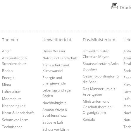
Druc
Themen
Umweltbericht
Das Ministerium
Lei
Abfall
Unser Wasser
Umweltminister
Abfa
Christian Meyer
Atomaufsicht &
Natur und Landschaft
Atom
Strahlenschutz
Staatssekretärin Anka
Stra
Klimaschutz und
Dobslaw
Boden
Klimawandel
Bod
Gesamtkoordinator für
Energie
Energie und
Ener
die Asse
Energiewende
Klima
Klim
Das Ministerium als
Lebensgrundlage
Luftqualität
Lär
Arbeitgeber
Boden
Moorschutz
Luft
Ministerium und
Nachhaltigkeit
Nachhaltigkeit
Moo
Geschäftsbereich -
Atomaufsicht &
Organigramm
Natur & Landschaft
Nach
Strahlenschutz
Kontakt
Schutz vor Lärm
Natu
Saubere Luft
Technischer
Tech
Schutz vor Lärm