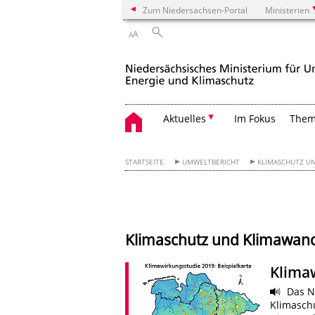
Zum Niedersachsen-Portal
Ministerien
A
A
Aktuelles
Im Fokus
The
STARTSEITE
UMWELTBERICHT
KLIMASCHUTZ U
Klimaschutz und Klimawan
Klima
Das Ni
Klimaschu