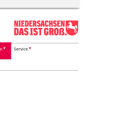
he
Service