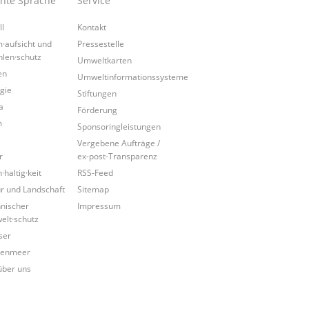
chte Sprache
Service
ll
Kontakt
·aufsicht und
Pressestelle
hlen·schutz
Umweltkarten
en
Umweltinformationssysteme
gie
Stiftungen
a
Förderung
m
Sponsoringleistungen
Vergebene Aufträge /
r
ex-post-Transparenz
·haltig·keit
RSS-Feed
r und Landschaft
Sitemap
nischer
Impressum
lt·schutz
ser
tenmeer
über uns