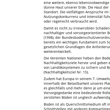
eine weitere, ebenso lebensnotwendige
dünne Haut unserer Erde. Die Haut der 
Standort. Die vielfältigen Ansprüche i
Nutzungskonkurrenz und Intensität führ
oder regelrecht verbraucht wird.
Damit es nicht zu irreversiblen Schäde
nachhaltiger und vorsorgeorientierte
(1998), der Bundesbodenschutzverordn
bereits ein wichtiges Fundament zum Sc
gesetzlichen Grundlagen die Anforderu
weiterentwickelt.
Die Vereinten Nationen heben den Bode
Nachhaltigkeitsziele hervor und geben e
von Landökosystemen zu sichern und B
(Nachhaltigkeitsziel Nr. 15).
Zudem hat Europa in seinem 7. Umwelt
innerhalb der Belastbarkeit unseres Pl
es gleichfalls und mehr denn je um ein
Vorsorgegedanke eine bedeutende Rolle
zerstörten Böden ist ungleich aufwendige
Boden ist als Querschnittsmedium oft i
Schnittstellen mit anderen Kompartimen