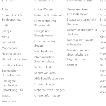
Themen
Umweltbericht
Das Ministerium
Lei
Abfall
Unser Wasser
Umweltminister
Abfa
Christian Meyer
Atomaufsicht &
Natur und Landschaft
Atom
Strahlenschutz
Staatssekretärin Anka
Stra
Klimaschutz und
Dobslaw
Boden
Klimawandel
Bod
Gesamtkoordinator für
Energie
Energie und
Ener
die Asse
Energiewende
Klima
Klim
Das Ministerium als
Lebensgrundlage
Luftqualität
Lär
Arbeitgeber
Boden
Moorschutz
Luft
Ministerium und
Nachhaltigkeit
Nachhaltigkeit
Moo
Geschäftsbereich -
Atomaufsicht &
Organigramm
Natur & Landschaft
Nach
Strahlenschutz
Kontakt
Schutz vor Lärm
Natu
Saubere Luft
Technischer
Tech
Schutz vor Lärm
Umweltschutz
Umwe
Abfall und Ressourcen
Bildung für
Was
Umweltbildung
nachhaltige
Wat
Entwicklung, FÖJ
Sicherheit von Anlagen
Wir 
Wasser
Umweltinformation
Wasserstoff