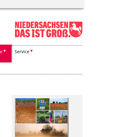
he
Service