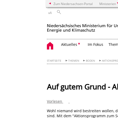
Zum Niedersachsen-Portal
Ministerien
A
A
Aktuelles
Im Fokus
The
STARTSEITE
THEMEN
BODEN
AKTIONSPR
Auf gutem Grund - 
Vorlesen
Wohl niemand wird bestreiten wollen, 
sind. Mit dem "Aktionsprogramm zum Sc