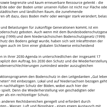
 sowie begrenzte und kaum erneuerbare Ressource gelenkt - die
Erde oder der Boden unter unseren Füßen ist nicht nur Fläche ode
m städtischen und ländlichen Raum, die zunehmende
en oft dazu, dass Boden mehr oder weniger stark verändert, belas
n und Belastungen für zukünftige Generationen kommt, ist ein
r Bodenschutz geboten. Auch wenn mit dem Bundesbodenschutzges
ung (1999) und dem Niedersächsischen Bodenschutzgesetz (1999)
hutz des Bodens gelegt wurde, haben sich seit Inkrafttreten der
ngen auch im Sinn einer globalen Sichtweise entscheidend
n in ihrer 2030-Agenda in unterschiedlichen der insgesamt 17
xplizit den Auftrag, bis 2030 den Schutz und die Wiederherstellun
odenverschlechterungen zumindest wieder auszugleichen
aktionsprogramm den Bodenschutz in den Leitgedanken „Gut leben
aneten“ mit einbezogen. Lokal und auf Niedersachsen bezogen geht
en nachhaltigen Schutz der Böden, wobei auch hier der
 spielt. Denn die Wiederherstellung von geschädigten oder
r als ein rechtzeitiger Schutz.
n anderen Rechtsbereichen geregelt und erfordert durch
ten - Wasser, Luft und Biosphäre - einen engen Austausch mit