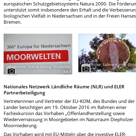
europäischen Schutzgebietssystems Natura 2000. Die Förderu
unterstützt somit insbesondere den Erhalt und die Verbesserun
biologischen Vielfalt in Niedersachsen und in der Freien Hanses
Bremen.
Bildrechte
:
Sabine Häring-Strot
Bildrechte
:
Sabine Häring-Strotkötter
(MU)
Nationales Netzwerk Ländliche Räume (NLR) und ELER
Partnerbeteiligung
Vertreterinnen und Vertreter der EU-KOM, des Bundes und der
Länder besichtigen am 19. Oktober 2016 im Rahmen einer
Fachexkursion das Vorhaben „Offenlandherstellung sowie
Wiedervernässung in Moorgebieten im Naturraum Diepholzer
Moorniederung.
Das Vorhaben wird mit EU-Mitteln über die investive ELER-