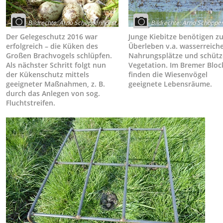
Bildrechte
:
Arno Schoppenhorst
Bildrechte
:
Arno Schoppen
Der Gelegeschutz 2016 war
Junge Kiebitze benötigen z
erfolgreich – die Küken des
Überleben v.a. wasserreich
Großen Brachvogels schlüpfen.
Nahrungsplätze und schüt
Als nächster Schritt folgt nun
Vegetation. Im Bremer Bloc
der Kükenschutz mittels
finden die Wiesenvögel
geeigneter Maßnahmen, z. B.
geeignete Lebensräume.
durch das Anlegen von sog.
Fluchtstreifen.