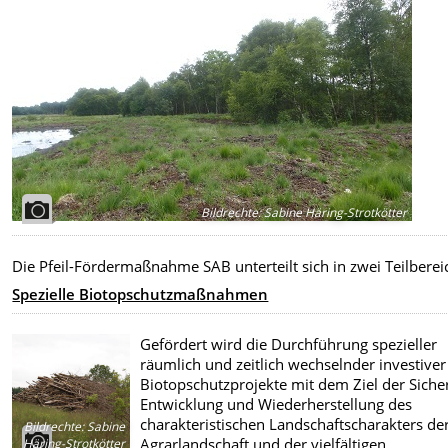
Bildrechte
:
Sabine Häring-Strotkötter
Die Pfeil-Fördermaßnahme SAB unterteilt sich in zwei Teilberei
Spezielle Biotopschutzmaßnahmen
Gefördert wird die Durchführung spezieller
räumlich und zeitlich wechselnder investiver
Biotopschutzprojekte mit dem Ziel der Siche
Entwicklung und Wiederherstellung des
charakteristischen Landschaftscharakters de
Bildrechte
:
Sabine
Agrarlandschaft und der vielfältigen
Häring-Strotkötter