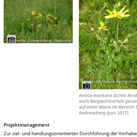
Bildrechte
:
Sabine Häring-Strotkötter
Bildrechte
:
Sabine Häring-Strot
Arnica montana (Echte Arni
auch Bergwohlverleih gena
auf einer Wiese im Bereich S
Andreasberg (Juni 2017).
Projektmanagement
Zur ziel- und handlungsorientierten Durchführung der Vorhab