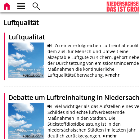
Luftqualität
Luftqualität
Zu einer erfolgreichen Luftreinhaltepolit
dem Ziel, für Mensch und Umwelt eine
akzeptable Luftgüte zu sichern, gehört neb
der Durchsetzung von emissionsmindernd
Maßnahmen die kontinuierliche
Bildrechte
:
Luiz -
Luftqualitätsüberwachung.
mehr
Fotolia.com
Debatte um Luftreinhaltung in Niedersac
Viel wichtiger als das Aufstellen eines V
Schildes sind echte luftverbessernde
Maßnahmen in den Städten. Die
Stickstoffdioxidbelastung ist in den
niedersächsischen Städten im letzten Jahr
Bildrechte
:
Luiz -
deutlich zurückgegangen.
mehr
Fotolia.com