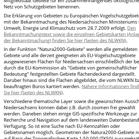
Mitgliedstaat Gebiete für ein zusammenhängendes ökologisch
Netz von Schutzgebieten benennen.
Die Erklärung von Gebieten zu Europäischen Vogelschutzgebiete
mit der Bekanntmachung des Niedersächsischen Ministeriums 
Umwelt, Energie und Klimaschutz vom 28.7.2009 erfolgt.
Den
Bekanntmachungstext sowie die einzelnen Gebietskarten (Anla
der Bekanntmachung) finden Sie hier (Seiten des NLWKN).
In der Funktion "Natura2000-Gebiete" werden alle gemeldeten
Gebiete und alle derzeit geeigneten als EU-Vogelschutzgebiete
ausgewiesenen Flächen für Niedersachsen einschließlich der be
durch die EU-Kommission als "Gebiete von gemeinschaftlicher
Bedeutung" festgestellten Gebiete flächendeckend dargestellt.
Darüber hinaus sind die Flächen abgebildet, die vom NLWKN b
beauftragten Büros kartiert werden.
Nähere Informationen fin
Sie hier (Seiten des NLWKN)
.
Verschiedene thematische Layer sowie die gewünschten Aussch
Niedersachsens können dabei z.B. durch zoomen frei gewählt
werden. Daneben stehen einige GIS-spezifische Werkzeuge zur
Recherche und Navigation auf dem landesweiten Datenbestand
Verfügung. So ist eine Suche nach EU-Kennzahlen oder
Gebietsnamen möglich. Geometrien der Natura2000-Gebiete n
auf Basis der Topografischen Karte 1:50.000 (TK50) aussagekräf