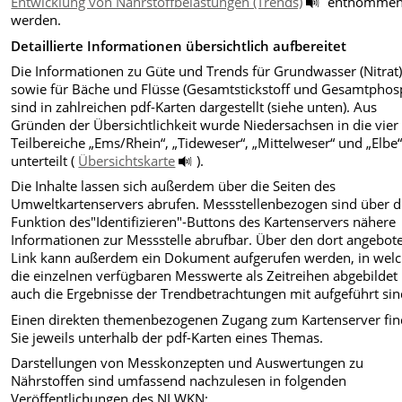
Entwicklung von Nährstoffbelastungen (Trends)
entnomme
werden.
Detaillierte Informationen übersichtlich aufbereitet
Die Informationen zu Güte und Trends für Grundwasser (Nitrat
sowie für Bäche und Flüsse (Gesamtstickstoff und Gesamtphos
sind in zahlreichen pdf-Karten dargestellt (siehe unten). Aus
Gründen der Übersichtlichkeit wurde Niedersachsen in die vier
Teilbereiche „Ems/Rhein“, „Tideweser“, „Mittelweser“ und „Elbe
unterteilt (
Übersichtskarte
).
Die Inhalte lassen sich außerdem über die Seiten des
Umweltkartenservers abrufen. Messstellenbezogen sind über d
Funktion des"Identifizieren"-Buttons des Kartenservers nähere
Informationen zur Messstelle abrufbar. Über den dort angebot
Link kann außerdem ein Dokument aufgerufen werden, in wel
die einzelnen verfügbaren Messwerte als Zeitreihen abgebildet
auch die Ergebnisse der Trendbetrachtungen mit aufgeführt sin
Einen direkten themenbezogenen Zugang zum Kartenserver fi
Sie jeweils unterhalb der pdf-Karten eines Themas.
Darstellungen von Messkonzepten und Auswertungen zu
Nährstoffen sind umfassend nachzulesen in folgenden
Veröffentlichungen des NLWKN: