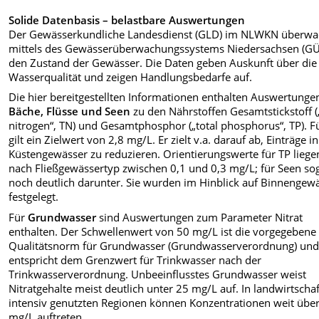
Solide Datenbasis – belastbare Auswertungen
Der Gewässerkundliche Landesdienst (GLD) im NLWKN überwa
mittels des Gewässerüberwachungssystems Niedersachsen (G
den Zustand der Gewässer. Die Daten geben Auskunft über die
Wasserqualität und zeigen Handlungsbedarfe auf.
Die hier bereitgestellten Informationen enthalten Auswertunge
Bäche, Flüsse und Seen
zu den Nährstoffen Gesamtstickstoff (
nitrogen“, TN) und Gesamtphosphor („total phosphorus“, TP). F
gilt ein Zielwert von 2,8 mg/L. Er zielt v.a. darauf ab, Einträge in
Küstengewässer zu reduzieren. Orientierungswerte für TP liege
nach Fließgewässertyp zwischen 0,1 und 0,3 mg/L; für Seen so
noch deutlich darunter. Sie wurden im Hinblick auf Binnengew
festgelegt.
Für
Grundwasser
sind Auswertungen zum Parameter Nitrat
enthalten. Der Schwellenwert von 50 mg/L ist die vorgegebene
Qualitätsnorm für Grundwasser (Grundwasserverordnung) un
entspricht dem Grenzwert für Trinkwasser nach der
Trinkwasserverordnung. Unbeeinflusstes Grundwasser weist
Nitratgehalte meist deutlich unter 25 mg/L auf. In landwirtschaf
intensiv genutzten Regionen können Konzentrationen weit übe
mg/L auftreten.