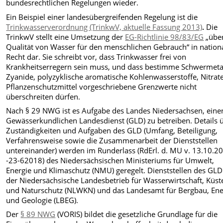
bundesrechtlichen Regelungen wieder.
Ein Beispiel einer landesübergreifenden Regelung ist die
Trinkwasserverordnung (TrinkwV, aktuelle Fassung 2013)
.
Die
TrinkwV stellt eine Umsetzung der
EG-Richtlinie 98/83/EG
„über
Qualität von Wasser für den menschlichen Gebrauch“ in nation
Recht dar. Sie schreibt vor, dass Trinkwasser frei von
Krankheitserregern sein muss, und dass bestimme Schwermetal
Zyanide, polyzyklische aromatische Kohlenwasserstoffe, Nitrat
Pflanzenschutzmittel vorgeschriebene Grenzwerte nicht
überschreiten dürfen.
Nach § 29 NWG ist es Aufgabe des Landes Niedersachsen, eine
Gewässerkundlichen Landesdienst (GLD) zu betreiben. Details 
Zuständigkeiten und Aufgaben des GLD (Umfang, Beteiligung,
Verfahrensweise sowie die Zusammenarbeit der Dienststellen
untereinander) werden im Runderlass (RdErl. d. MU v. 13.10.2
-23-62018) des Niedersächsischen Ministeriums für Umwelt,
Energie und Klimaschutz (NMU) geregelt. Dienststellen des GLD
der Niedersächsische Landesbetrieb für Wasserwirtschaft, Küst
und Naturschutz (NLWKN) und das Landesamt für Bergbau, Ene
und Geologie (LBEG).
Der
§ 89 NWG
(VORIS) bildet die gesetzliche Grundlage für die