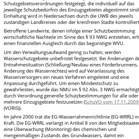
Schutzgebietsverordnungen festgelegt, die individuell auf das
jeweilige Schutzbedürfnis des Einzugsgebietes abgestimmt sind.
Einhaltung wird in Niedersachsen durch die UWB des jeweils
zuständigen Landkreises oder der kreisfreien Städte kontrolliert
Betroffene Landwirte, denen infolge einer Schutzbestimmung
wirtschaftliche Nachteile im Sinne des § 93 NWG entstehen, er
einen finanziellen Ausgleich durch das begünstigte WVU.
Um den Verwaltungsaufwand gering zu halten, werden
Wasserschutzgebiete unbefristet festgesetzt. Bei Änderungen d
Entnahmesituation (Schließung/Neubau eines Förderbrunnens,
Änderung des Wasserrechtes) wird auf Veranlassung des
Wasserversorgers ein neues Verfahren eingeleitet und eine
Anpassung durchgeführt. Um einen Mindestschutz zu
gewährleisten, wurde das NMU im § 92 Abs. 3 NWG ermächtigt
durch Verordnung generelle Schutzbestimmungen für alle oder
mehrere Einzugsgebiete festzusetzen (
SchuVO vom 17.11.2009
(VORIS)).
Im Jahre 2000 trat die EG-Wasserrahmenrichtlinie (EG-WRRL) in
Kraft. Die EG-WRRL verlangt in Artikel 8 von den Mitgliedstaate
eine Überwachung (Monitoring) des chemischen und
mengenmäßigen Zustands des Grundwassers, damit ein