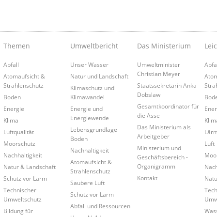
Themen
Umweltbericht
Das Ministerium
Lei
Abfall
Unser Wasser
Umweltminister
Abfa
Christian Meyer
Atomaufsicht &
Natur und Landschaft
Atom
Strahlenschutz
Staatssekretärin Anka
Stra
Klimaschutz und
Dobslaw
Boden
Klimawandel
Bod
Gesamtkoordinator für
Energie
Energie und
Ener
die Asse
Energiewende
Klima
Klim
Das Ministerium als
Lebensgrundlage
Luftqualität
Lär
Arbeitgeber
Boden
Moorschutz
Luft
Ministerium und
Nachhaltigkeit
Nachhaltigkeit
Moo
Geschäftsbereich -
Atomaufsicht &
Organigramm
Natur & Landschaft
Nach
Strahlenschutz
Kontakt
Schutz vor Lärm
Natu
Saubere Luft
Technischer
Tech
Schutz vor Lärm
Umweltschutz
Umwe
Abfall und Ressourcen
Bildung für
Was