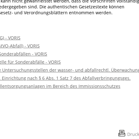
kann nicht gewährleistet werden, dass die Vorschriften vollständig
iedergegeben sind. Die authentischen Gesetzestexte können
 Gesetz- und Verordnungsblättern entnommen werden.
G) - VORIS
tVO-Abfall) - VORIS
onderabfällen - VORIS
lle für Sonderabfälle - VORIS
e Untersuchungsstellen der wasser- und abfallrechtl. Überwachun
 Einrichtung nach § 6 Abs. 1 Satz 7 des Abfallverbringungsges.
fallentsorgungsanlagen im Bereich des Immissionsschutzes
Druc