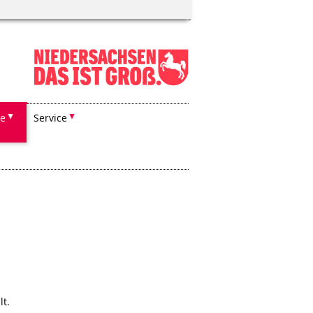
he
Service
t.