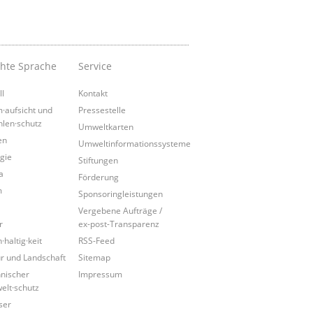
chte Sprache
Service
ll
Kontakt
·aufsicht und
Pressestelle
hlen·schutz
Umweltkarten
en
Umweltinformationssysteme
gie
Stiftungen
a
Förderung
m
Sponsoringleistungen
Vergebene Aufträge /
r
ex-post-Transparenz
·haltig·keit
RSS-Feed
r und Landschaft
Sitemap
nischer
Impressum
lt·schutz
ser