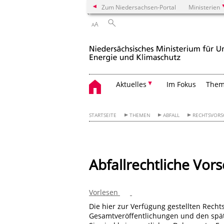
Zum Niedersachsen-Portal
Ministerien
A
A
Aktuelles
Im Fokus
The
STARTSEITE
THEMEN
ABFALL
RECHTSVORS
Abfallrechtliche Vors
Vorlesen
Die hier zur Verfügung gestellten Rech
Gesamtveröffentlichungen und den spä