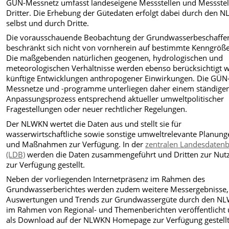
GÜN-Messnetz umfasst landeseigene Messstellen und Messstel
Dritter. Die Erhebung der Gütedaten erfolgt dabei durch den 
selbst und durch Dritte.
Die vorausschauende Beobachtung der Grundwasserbeschaffe
beschränkt sich nicht von vornherein auf bestimmte Kenngröß
Die maßgebenden natürlichen geogenen, hydrologischen und
meteorologischen Verhältnisse werden ebenso berücksichtigt w
künftige Entwicklungen anthropogener Einwirkungen. Die GÜN
Messnetze und -programme unterliegen daher einem ständige
Anpassungsprozess entsprechend aktueller umweltpolitischer
Fragestellungen oder neuer rechtlicher Regelungen.
Der NLWKN wertet die Daten aus und stellt sie für
wasserwirtschaftliche sowie sonstige umweltrelevante Planung
und Maßnahmen zur Verfügung. In der
zentralen Landesdaten
(LDB)
werden die Daten zusammengeführt und Dritten zur Nut
zur Verfügung gestellt.
Neben der vorliegenden Internetpräsenz im Rahmen des
Grundwasserberichtes werden zudem weitere Messergebnisse,
Auswertungen und Trends zur Grundwassergüte durch den N
im Rahmen von Regional- und Themenberichten veröffentlicht
als Download auf der NLWKN Homepage zur Verfügung gestellt