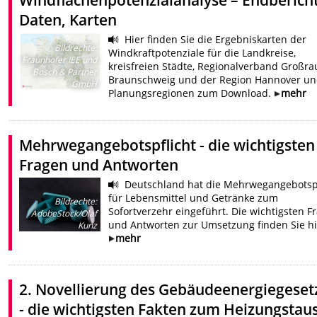
Windflächenpotenzialanalyse – Endbericht
Daten, Karten
Hier finden Sie die Ergebniskarten der
Bildrechte
:
Windkraftpotenziale für die Landkreise,
Fraunhofer IEE und
kreisfreien Städte, Regionalverband Großr
Bosch & Partner
Braunschweig und der Region Hannover u
GmbH
Planungsregionen zum Download.
mehr
Mehrwegangebotspflicht - die wichtigsten
Fragen und Antworten
Deutschland hat die Mehrwegangebotspf
für Lebensmittel und Getränke zum
Bildrechte
:
Sofortverzehr eingeführt. Die wichtigsten F
AdobeStock/Olaf
und Antworten zur Umsetzung finden Sie hi
Kunz
mehr
2. Novellierung des Gebäudeenergiegeset
- die wichtigsten Fakten zum Heizungstau