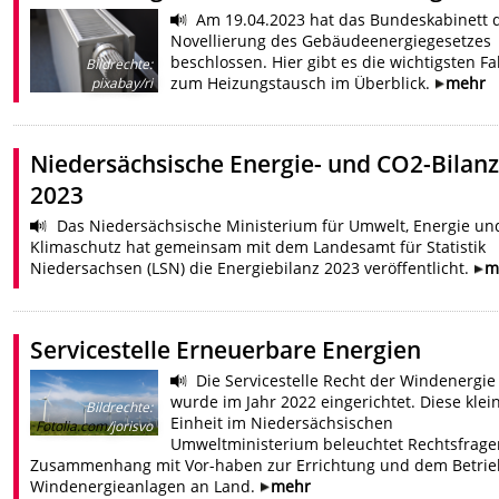
Am 19.04.2023 hat das Bundeskabinett d
Novellierung des Gebäudeenergiegesetzes
beschlossen. Hier gibt es die wichtigsten F
Bildrechte
:
zum Heizungstausch im Überblick.
mehr
pixabay/ri
Niedersächsische Energie- und CO2-Bilan
2023
Das Niedersächsische Ministerium für Umwelt, Energie un
Klimaschutz hat gemeinsam mit dem Landesamt für Statistik
Niedersachsen (LSN) die Energiebilanz 2023 veröffentlicht.
m
Servicestelle Erneuerbare Energien
Die Servicestelle Recht der Windenergie
wurde im Jahr 2022 eingerichtet. Diese klei
Bildrechte
:
Einheit im Niedersächsischen
Fotolia.com
/jorisvo
Umweltministerium beleuchtet Rechtsfrage
Zusammenhang mit Vor-haben zur Errichtung und dem Betrie
Windenergieanlagen an Land.
mehr