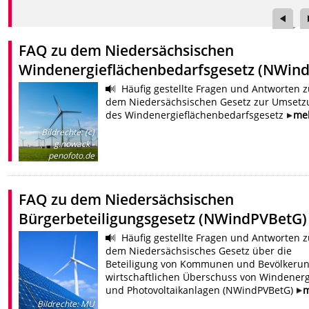
FAQ zu dem Niedersächsischen
Windenergieflächenbedarfsgesetz (NWin
Häufig gestellte Fragen und Antworten 
dem Niedersächsischen Gesetz zur Umsetz
des Windenergieflächenbedarfsgesetz
me
Bildrechte
:
(c)
g.nowack -
penofoto.de
FAQ zu dem Niedersächsischen
Bürgerbeteiligungsgesetz (NWindPVBetG)
Häufig gestellte Fragen und Antworten 
dem Niedersächsisches Gesetz über die
Beteiligung von Kommunen und Bevölkeru
wirtschaftlichen Überschuss von Windenerg
und Photovoltaikanlagen (NWindPVBetG)
m
Bildrechte
:
MU