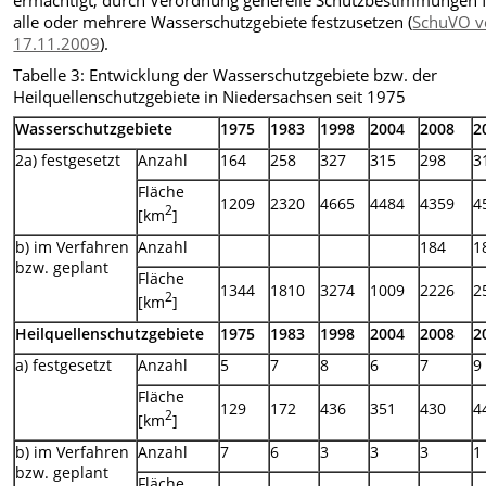
ermächtigt, durch Verordnung generelle Schutzbestimmungen 
alle oder mehrere Wasserschutzgebiete festzusetzen (
SchuVO 
17.11.2009
).
Tabelle 3: Entwicklung der Wasserschutzgebiete bzw. der
Heilquellenschutzgebiete in Niedersachsen seit 1975
Wasserschutzgebiete
1975
1983
1998
2004
2008
2
2a) festgesetzt
Anzahl
164
258
327
315
298
3
Fläche
1209
2320
4665
4484
4359
4
2
[km
]
b) im Verfahren
Anzahl
184
1
bzw. geplant
Fläche
1344
1810
3274
1009
2226
2
2
[km
]
Heilquellenschutzgebiete
1975
1983
1998
2004
2008
2
a) festgesetzt
Anzahl
5
7
8
6
7
9
Fläche
129
172
436
351
430
4
2
[km
]
b) im Verfahren
Anzahl
7
6
3
3
3
1
bzw. geplant
Fläche