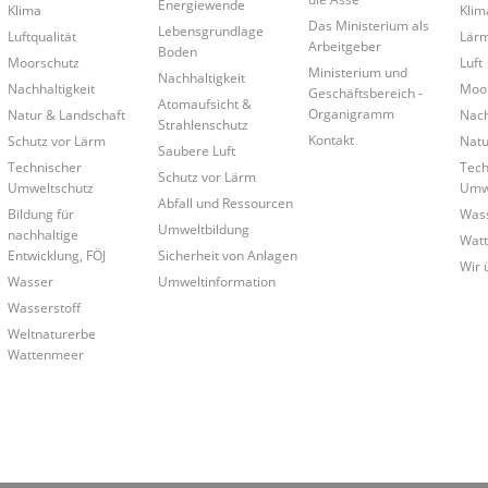
Energiewende
Klima
Klim
Das Ministerium als
Lebensgrundlage
Luftqualität
Lär
Arbeitgeber
Boden
Moorschutz
Luft
Ministerium und
Nachhaltigkeit
Nachhaltigkeit
Moo
Geschäftsbereich -
Atomaufsicht &
Organigramm
Natur & Landschaft
Nach
Strahlenschutz
Kontakt
Schutz vor Lärm
Natu
Saubere Luft
Technischer
Tech
Schutz vor Lärm
Umweltschutz
Umwe
Abfall und Ressourcen
Bildung für
Was
Umweltbildung
nachhaltige
Wat
Entwicklung, FÖJ
Sicherheit von Anlagen
Wir 
Wasser
Umweltinformation
Wasserstoff
Weltnaturerbe
Wattenmeer