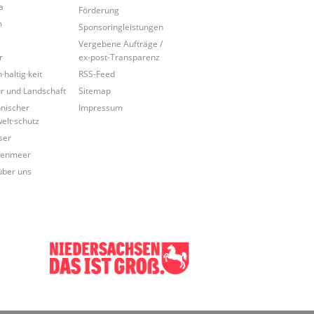
a
Förderung
m
Sponsoringleistungen
Vergebene Aufträge /
r
ex-post-Transparenz
·haltig·keit
RSS-Feed
r und Landschaft
Sitemap
nischer
Impressum
lt·schutz
ser
tenmeer
über uns