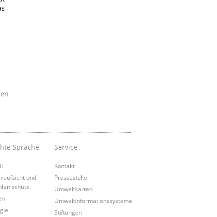
as
ken
chte Sprache
Service
ll
Kontakt
·aufsicht und
Pressestelle
hlen·schutz
Umweltkarten
en
Umweltinformationssysteme
gie
Stiftungen