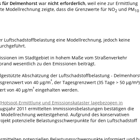
s für Delmenhorst
war
nicht erforderlich
, weil eine zur Ermittlung
rte Modellrechnung zeigte, dass die Grenzwerte für NO
und PM
2
10
r Luftschadstoffbelastung eine Modellrechnung, jedoch keine
urchgeführt.
missionen im Stadtgebiet in hohem Maße vom Straßenverkehr
brand wesentlich zu den Emissionen beiträgt.
gestützte Abschätzung der Luftschadstoffbelastung - Delmenhorst
³
esgrenzwert von 40 µg/m
, der Tagesgrenzwert (35 Tage > 50 µg/m³)
³
ert von 40 µg/m
eingehalten werden.
(Hotspot-Ermittlung und Emissionskataster lagebezogen in
ugsjahr 2011 ermittelten Immissionsbelastungen bestätigen die
 Modellrechnung weitestgehend. Aufgrund des konservativen
jekt potenzielle Belastungsschwerpunkte für den Luftschadstoff
rmittelten potenziellen Belastungsschwerpunkte informiert und h