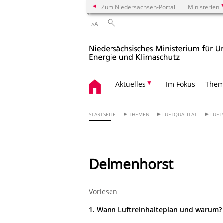
Zum Niedersachsen-Portal
Ministerien
A
A
Aktuelles
Im Fokus
The
STARTSEITE
THEMEN
LUFTQUALITÄT
LUFT
Delmenhorst
Vorlesen
1. Wann Luftreinhalteplan und warum?