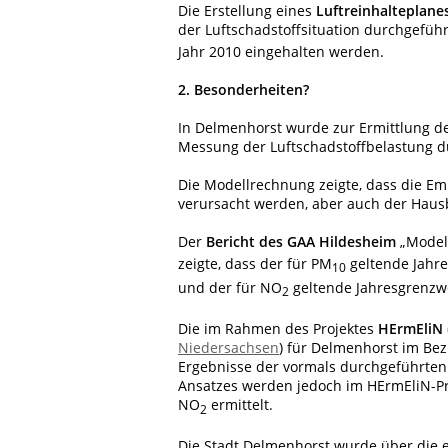
Die Erstellung eines
Luftreinhalteplane
der Luftschadstoffsituation durchgefüh
Jahr 2010 eingehalten werden.
2. Besonderheiten?
In Delmenhorst wurde zur Ermittlung de
Messung der Luftschadstoffbelastung d
Die Modellrechnung zeigte, dass die E
verursacht werden, aber auch der Haus
Der
Bericht des GAA Hildesheim
„Modell
zeigte, dass der für PM
geltende Jahr
10
und der für NO
geltende Jahresgrenzw
2
Die im Rahmen des Projektes
HErmEliN
Niedersachsen
) für Delmenhorst im Bez
Ergebnisse der vormals durchgeführten
Ansatzes werden jedoch im HErmEliN-Pro
NO
ermittelt.
2
Die Stadt Delmenhorst wurde über die e