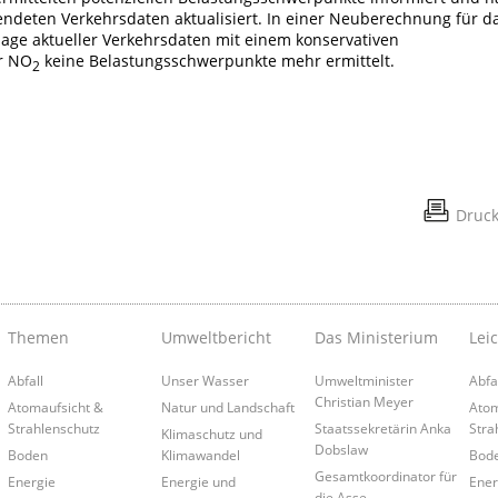
wendeten Verkehrsdaten aktualisiert. In einer Neuberechnung für d
age aktueller Verkehrsdaten mit einem konservativen
r NO
keine Belastungsschwerpunkte mehr ermittelt.
2
Druc
Themen
Umweltbericht
Das Ministerium
Lei
Abfall
Unser Wasser
Umweltminister
Abfa
Christian Meyer
Atomaufsicht &
Natur und Landschaft
Atom
Strahlenschutz
Staatssekretärin Anka
Stra
Klimaschutz und
Dobslaw
Boden
Klimawandel
Bod
Gesamtkoordinator für
Energie
Energie und
Ener
die Asse