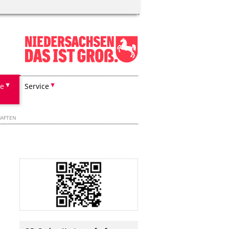
he
Service
HAFTEN