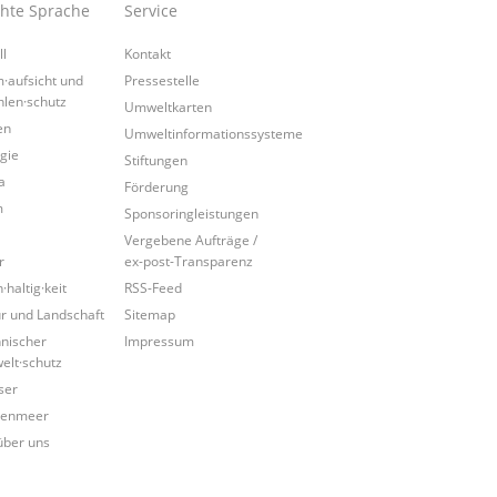
chte Sprache
Service
ll
Kontakt
·aufsicht und
Pressestelle
hlen·schutz
Umweltkarten
en
Umweltinformationssysteme
gie
Stiftungen
a
Förderung
m
Sponsoringleistungen
Vergebene Aufträge /
r
ex-post-Transparenz
·haltig·keit
RSS-Feed
r und Landschaft
Sitemap
nischer
Impressum
lt·schutz
ser
tenmeer
über uns