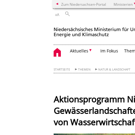
Zum Niedersachsen-Portal
Ministerien
A
A
Aktuelles
Im Fokus
The
STARTSEITE
THEMEN
NATUR & LANDSCHAFT
Aktionsprogramm Ni
Gewässerlandschaft
von Wasserwirtschaf