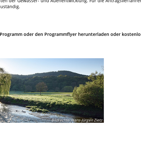
iten der Gewässer- und Auenentwicklung. Für die Antragsverfahre
uständig.
 Programm oder den Programmflyer herunterladen oder kostenlo
Bildrechte
:
Hans-Jürgen Zietz