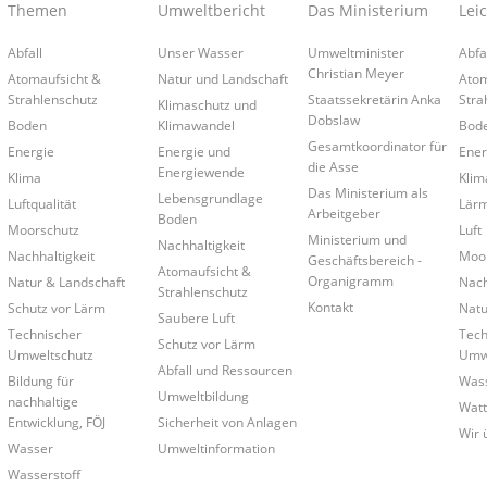
Themen
Umweltbericht
Das Ministerium
Lei
Abfall
Unser Wasser
Umweltminister
Abfa
Christian Meyer
Atomaufsicht &
Natur und Landschaft
Atom
Strahlenschutz
Staatssekretärin Anka
Stra
Klimaschutz und
Dobslaw
Boden
Klimawandel
Bod
Gesamtkoordinator für
Energie
Energie und
Ener
die Asse
Energiewende
Klima
Klim
Das Ministerium als
Lebensgrundlage
Luftqualität
Lär
Arbeitgeber
Boden
Moorschutz
Luft
Ministerium und
Nachhaltigkeit
Nachhaltigkeit
Moo
Geschäftsbereich -
Atomaufsicht &
Organigramm
Natur & Landschaft
Nach
Strahlenschutz
Kontakt
Schutz vor Lärm
Natu
Saubere Luft
Technischer
Tech
Schutz vor Lärm
Umweltschutz
Umwe
Abfall und Ressourcen
Bildung für
Was
Umweltbildung
nachhaltige
Wat
Entwicklung, FÖJ
Sicherheit von Anlagen
Wir 
Wasser
Umweltinformation
Wasserstoff