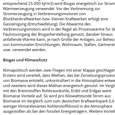
entsprechend 25.000 kJ/m3) wird Biogas energetisch zur Stro
Wärmeerzeugung verwendet. Vor der Verbrennung zur
Stromerzeugung in Verbrennungsmotoren von
Blockheizkraftwerken bzw. kleinen Kraftwerken erfolgt eine
Gasreinigung (Entschwefelung). Die Abwärme des
Verbrennungsmotors wird in der Regel als Prozesswärme für d
Fäulnisvorgang der Biogasherstellung genutzt, darüber hinaus
anfallende Wärme kann, je nach Größe der Anlagen, zur Behei
von kommunalen Einrichtungen, Wohnraum, Ställen, Gärtnere
usw. verwendet werden.
Biogas und Klimaschutz
Klimapolitisch werden zwei Fliegen mit einer Klappe geschlagen
Erstens wird vereitelt, dass Methan, das bei Zersetzungsprozes
von Biomasse entsteht, unkontrolliert in die Atmosphäre entwe
und zweitens wird dieses Methan energetisch genutzt. Im Vergl
mit den Brennstoffen Rohbraunkohle, Erdöl und Erdgas weist
Biomasse Vorteile auf. So wird pro Kilowattstunde Strom aus
Biomasse im Vergleich zum zum deutschen Kraftwerkspark 0,6
weniger klimarelevantes Kohlenstoffdioxid in die Atmosphäre
ausgestoßen als bei den fossilen Energieträgern. Weitere Vortei