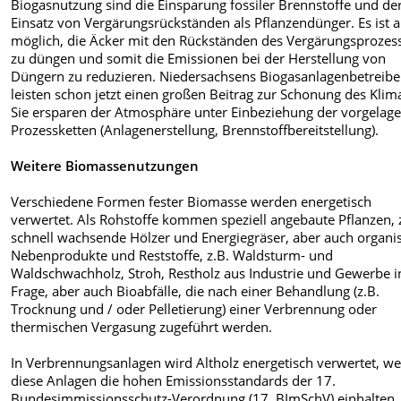
Biogasnutzung sind die Einsparung fossiler Brennstoffe und de
Einsatz von Vergärungsrückständen als Pflanzendünger. Es ist a
möglich, die Äcker mit den Rückständen des Vergärungsprozes
zu düngen und somit die Emissionen bei der Herstellung von
Düngern zu reduzieren. Niedersachsens Biogasanlagenbetreibe
leisten schon jetzt einen großen Beitrag zur Schonung des Klim
Sie ersparen der Atmosphäre unter Einbeziehung der vorgelage
Prozessketten (Anlagenerstellung, Brennstoffbereitstellung).
Weitere Biomassenutzungen
Verschiedene Formen fester Biomasse werden energetisch
verwertet. Als Rohstoffe kommen speziell angebaute Pflanzen, 
schnell wachsende Hölzer und Energiegräser, aber auch organi
Nebenprodukte und Reststoffe, z.B. Waldsturm- und
Waldschwachholz, Stroh, Restholz aus Industrie und Gewerbe i
Frage, aber auch Bioabfälle, die nach einer Behandlung (z.B.
Trocknung und / oder Pelletierung) einer Verbrennung oder
thermischen Vergasung zugeführt werden.
In Verbrennungsanlagen wird Altholz energetisch verwertet, w
diese Anlagen die hohen Emissionsstandards der 17.
Bundesimmissionsschutz-Verordnung (17. BImSchV) einhalten.