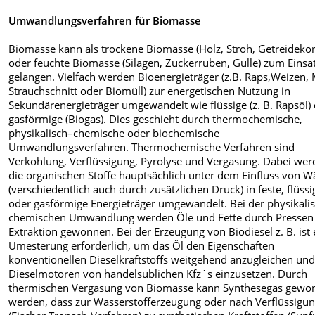
Umwandlungsverfahren für Biomasse
Biomasse kann als trockene Biomasse (Holz, Stroh, Getreidekör
oder feuchte Biomasse (Silagen, Zuckerrüben, Gülle) zum Einsa
gelangen. Vielfach werden Bioenergieträger (z.B. Raps,Weizen, 
Strauchschnitt oder Biomüll) zur energetischen Nutzung in
Sekundärenergieträger umgewandelt wie flüssige (z. B. Rapsöl)
gasförmige (Biogas). Dies geschieht durch thermochemische,
physikalisch–chemische oder biochemische
Umwandlungsverfahren. Thermochemische Verfahren sind
Verkohlung, Verflüssigung, Pyrolyse und Vergasung. Dabei we
die organischen Stoffe hauptsächlich unter dem Einfluss von 
(verschiedentlich auch durch zusätzlichen Druck) in feste, flüssi
oder gasförmige Energieträger umgewandelt. Bei der physikali
chemischen Umwandlung werden Öle und Fette durch Pressen
Extraktion gewonnen. Bei der Erzeugung von Biodiesel z. B. ist 
Umesterung erforderlich, um das Öl den Eigenschaften
konventionellen Dieselkraftstoffs weitgehend anzugleichen und
Dieselmotoren von handelsüblichen Kfz´s einzusetzen. Durch
thermischen Vergasung von Biomasse kann Synthesegas gewo
werden, dass zur Wasserstofferzeugung oder nach Verflüssigu