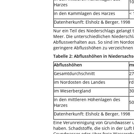
10
Harzes
in den Kammlagen des Harzes
< 
Datenherkunft: Elsholz & Berger, 1998
Nur ein Teil des Niederschlags gelangt t
Meer. Die unterschiedlichen Niederschl
Abflussverhalten aus. So sind im Nord
geringere Abflusshöhen zu verzeichnen a
Tabelle
2: Abflusshöhen in Niedersach
Abflusshöhen
m
Gesamtdurchschnitt
27
im Nordosten des Landes
rd
im Weserbergland
30
in den mittleren Höhenlagen des
50
Harzes
Datenherkunft: Elsholz & Berger, 1998
Eine Verunreinigung von Grundwasser 
haben. Schadstoffe, die sich in der Luf
Grundwasser oder über freie Wasserobe