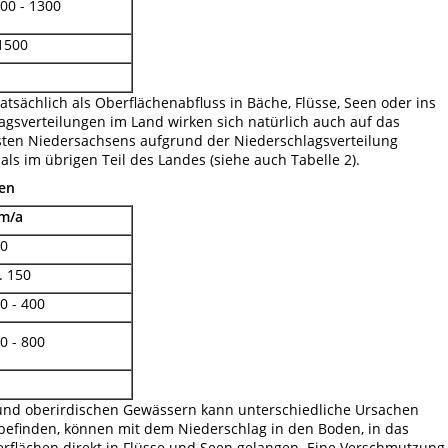
00 - 1300
1500
atsächlich als Oberflächenabfluss in Bäche, Flüsse, Seen oder ins
agsverteilungen im Land wirken sich natürlich auch auf das
osten Niedersachsens aufgrund der Niederschlagsverteilung
ls im übrigen Teil des Landes (siehe auch Tabelle 2).
sen
m/a
0
. 150
0 - 400
0 - 800
und oberirdischen Gewässern kann unterschiedliche Ursachen
t befinden, können mit dem Niederschlag in den Boden, in das
rflächen direkt in Flüsse und Seen gelangen. Eine Verschmutzung