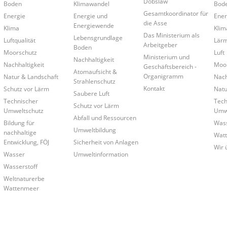
Dobslaw
Boden
Klimawandel
Bod
Gesamtkoordinator für
Energie
Energie und
Ener
die Asse
Energiewende
Klima
Klim
Das Ministerium als
Lebensgrundlage
Luftqualität
Lär
Arbeitgeber
Boden
Moorschutz
Luft
Ministerium und
Nachhaltigkeit
Nachhaltigkeit
Moo
Geschäftsbereich -
Atomaufsicht &
Organigramm
Natur & Landschaft
Nach
Strahlenschutz
Kontakt
Schutz vor Lärm
Natu
Saubere Luft
Technischer
Tech
Schutz vor Lärm
Umweltschutz
Umwe
Abfall und Ressourcen
Bildung für
Was
Umweltbildung
nachhaltige
Wat
Entwicklung, FÖJ
Sicherheit von Anlagen
Wir 
Wasser
Umweltinformation
Wasserstoff
Weltnaturerbe
Wattenmeer