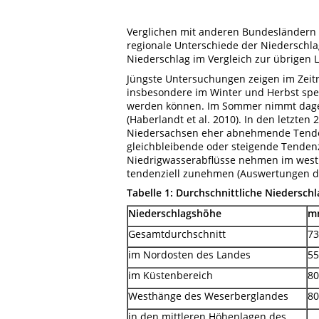
Verglichen mit anderen Bundesländern i
regionale Unterschiede der Niederschla
Niederschlag im Vergleich zur übrigen L
Jüngste Untersuchungen zeigen im Zeit
insbesondere im Winter und Herbst spe
werden können. Im Sommer nimmt dagege
(Haberlandt et al. 2010). In den letzte
Niedersachsen eher abnehmende Tenden
gleichbleibende oder steigende Tenden
Niedrigwasserabflüsse nehmen im westli
tendenziell zunehmen (Auswertungen d
Tabelle
1: Durchschnittliche Niedersch
Niederschlagshöhe
m
Gesamtdurchschnitt
73
im Nordosten des Landes
55
im Küstenbereich
80
Westhänge des Weserberglandes
80
in den mittleren Höhenlagen des