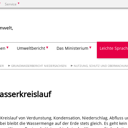
Service
Suchen
men
Umweltbericht
Das Ministerium
Leichte Sprac
ER
GRUNDWASSERBERICHT NIEDERSACHSEN
NUTZUNG, SCHUTZ UND ÜBERWACHUN
sserkreislauf
Kreislauf von Verdunstung, Kondensation, Niederschlag, Abfluss 
ei bleibt die Wassermenge auf der Erde stets gleich. Es geht kein