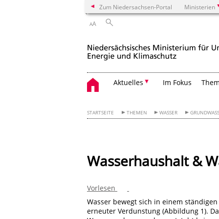
Zum Niedersachsen-Portal
Ministerien
A
A
Aktuelles
Im Fokus
The
STARTSEITE
THEMEN
WASSER
GRUNDWASS
Wasserhaushalt & Wa
Vorlesen
Wasser bewegt sich in einem ständigen 
erneuter Verdunstung (Abbildung 1). Dab