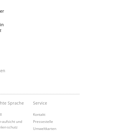
er
in
z
ken
chte Sprache
Service
ll
Kontakt
·aufsicht und
Pressestelle
hlen·schutz
Umweltkarten