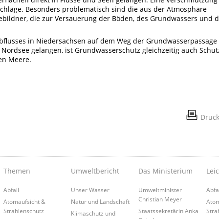
schläge. Besonders problematisch sind die aus der Atmosphäre
bildner, die zur Versauerung der Böden, des Grundwassers und d
Abflusses in Niedersachsen auf dem Weg der Grundwasserpassage 
e Nordsee gelangen, ist Grundwasserschutz gleichzeitig auch Schut
en Meere.
Druc
Themen
Umweltbericht
Das Ministerium
Lei
Abfall
Unser Wasser
Umweltminister
Abfa
Christian Meyer
Atomaufsicht &
Natur und Landschaft
Atom
Strahlenschutz
Staatssekretärin Anka
Stra
Klimaschutz und