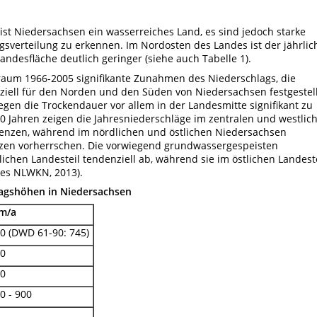
st Niedersachsen ein wasserreiches Land, es sind jedoch starke
gsverteilung zu erkennen. Im Nordosten des Landes ist der jährlic
andesfläche deutlich geringer (siehe auch Tabelle 1).
raum 1966-2005 signifikante Zunahmen des Niederschlags, die
ziell für den Norden und den Süden von Niedersachsen festgestell
n die Trockendauer vor allem in der Landesmitte signifikant zu
n 20 Jahren zeigen die Jahresniederschläge im zentralen und westlic
zen, während im nördlichen und östlichen Niedersachsen
zen vorherrschen. Die vorwiegend grundwassergespeisten
chen Landesteil tendenziell ab, während sie im östlichen Landest
es NLWKN, 2013).
lagshöhen in Niedersachsen
m/a
0 (DWD 61-90: 745)
0
0
0 - 900