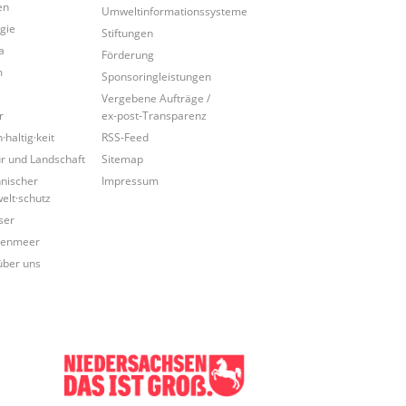
en
Umweltinformationssysteme
gie
Stiftungen
a
Förderung
m
Sponsoringleistungen
Vergebene Aufträge /
r
ex-post-Transparenz
·haltig·keit
RSS-Feed
r und Landschaft
Sitemap
nischer
Impressum
lt·schutz
ser
tenmeer
über uns