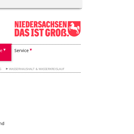
he
Service
G
WASSERHAUSHALT & WASSERKREISLAUF
und