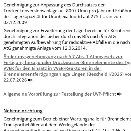
Genehmigung zur Anpassung des Durchsatzes der
Trockenkonversionsanlage auf 800 t Uran pro Jahr und Erhöhu
der Lagerkapazität für Uranhexafluorid auf 275 t Uran vom
02.12.2009
Genehmigung zur Erweiterung der Lagerbereiche für Kernbrenn
durch Integration der bisher durch das BfS nach § 6 AtG
genehmigten Aufbewahrung für radioaktive Abfälle in die nach 
AtG genehmigte Anlage vom 12.06.2014.
Änderungsgenehmigung nach § 7 Abs. 1 Atomgesetz zur
Fertigung hexagonaler Druckwasser-Brennelemente des Ty
VVER für den Einsatz in VVER-Reaktoren in der
Brennelementfertigungsanlage Lingen (Bescheid I/2026) v
22.07.2026
Allgemeine Vorprüfung zur Festellung der UVP-Pflicht
Nebeneinrichtung
Genehmigung zum Betrieb einer Wartungshalle für Brenneleme
Transportbehälter auf dem Werksgelände der
Brennelementfertigungsanlage Lingen nach § 12 Abs. 1 Nr. 3