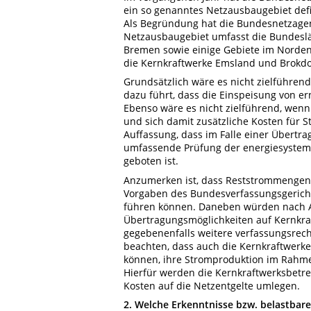
ein so genanntes Netzausbaugebiet defi
Als Begründung hat die Bundesnetzage
Netzausbaugebiet umfasst die Bundesl
Bremen sowie einige Gebiete im Norden
die Kernkraftwerke Emsland und Brokdor
Grundsätzlich wäre es nicht zielführen
dazu führt, dass die Einspeisung von 
Ebenso wäre es nicht zielführend, we
und sich damit zusätzliche Kosten für 
Auffassung, dass im Falle einer Übert
umfassende Prüfung der energiesystem
geboten ist.
Anzumerken ist, dass Reststrommengen,
Vorgaben des Bundesverfassungsgericht
führen können. Daneben würden nach A
Übertragungsmöglichkeiten auf Kernkr
gegebenenfalls weitere verfassungsrec
beachten, dass auch die Kernkraftwerk
können, ihre Stromproduktion im Rahm
Hierfür werden die Kernkraftwerksbetre
Kosten auf die Netzentgelte umlegen.
2. Welche Erkenntnisse bzw. belastbar