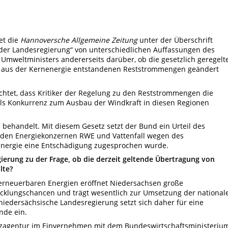
et die
Hannoversche Allgemeine Zeitung
unter der Überschrift
 der Landesregierung“ von unterschiedlichen Auffassungen des
 Umweltministers andererseits darüber, ob die gesetzlich geregelt
s aus der Kernenergie entstandenen Reststrommengen geändert
ichtet, dass Kritiker der Regelung zu den Reststrommengen die
ls Konkurrenz zum Ausbau der Windkraft in diesen Regionen
 behandelt. Mit diesem Gesetz setzt der Bund ein Urteil des
 den Energiekonzernen RWE und Vattenfall wegen des
energie eine Entschädigung zugesprochen wurde.
ierung zu der Frage, ob die derzeit geltende Übertragung von
lte?
erneuerbaren Energien eröffnet Niedersachsen große
cklungschancen und trägt wesentlich zur Umsetzung der national
 niedersächsische Landesregierung setzt sich daher für eine
nde ein.
tzagentur im Einvernehmen mit dem Bundeswirtschaftsministeriu