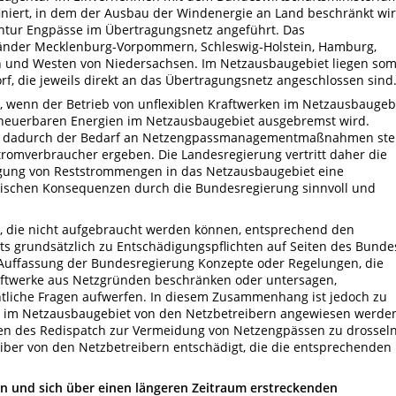
niert, in dem der Ausbau der Windenergie an Land beschränkt wir
ntur Engpässe im Übertragungsnetz angeführt. Das
änder Mecklenburg-Vorpommern, Schleswig-Holstein, Hamburg,
 und Westen von Niedersachsen. Im Netzausbaugebiet liegen som
f, die jeweils direkt an das Übertragungsnetz angeschlossen sind
d, wenn der Betrieb von unflexiblen Kraftwerken im Netzausbaugeb
erneuerbaren Energien im Netzausbaugebiet ausgebremst wird.
nn dadurch der Bedarf an Netzengpassmanagementmaßnahmen ste
Stromverbraucher ergeben. Die Landesregierung vertritt daher die
ragung von Reststrommengen in das Netzausbaugebiet eine
ischen Konsequenzen durch die Bundesregierung sinnvoll und
 die nicht aufgebraucht werden können, entsprechend den
s grundsätzlich zu Entschädigungspflichten auf Seiten des Bunde
uffassung der Bundesregierung Konzepte oder Regelungen, die
aftwerke aus Netzgründen beschränken oder untersagen,
htliche Fragen aufwerfen. In diesem Zusammenhang ist jedoch zu
e im Netzausbaugebiet von den Netzbetreibern angewiesen werde
en des Redispatch zur Vermeidung von Netzengpässen zu drosseln
iber von den Netzbetreibern entschädigt, die die entsprechenden
en und sich über einen längeren Zeitraum erstreckenden