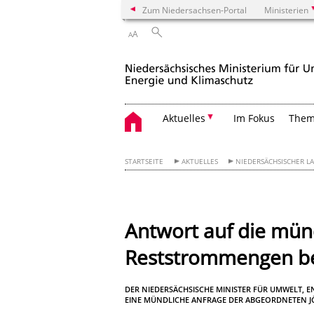
Zum Niedersachsen-Portal
Ministerien
A
A
Aktuelles
Im Fokus
The
STARTSEITE
AKTUELLES
NIEDERSÄCHSISCHER L
Antwort auf die mün
Reststrommengen be
DER NIEDERSÄCHSISCHE MINISTER FÜR UMWELT, 
EINE MÜNDLICHE ANFRAGE DER ABGEORDNETEN JÖ