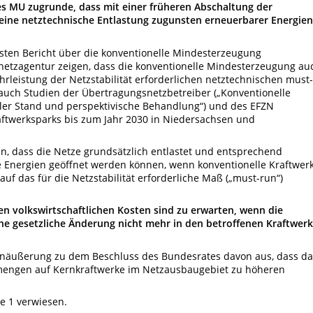
es MU zugrunde, dass mit einer früheren Abschaltung der
eine netztechnische Entlastung zugunsten erneuerbarer Energien
sten Bericht über die konventionelle Mindesterzeugung
snetzagentur zeigen, dass die konventionelle Mindesterzeugung au
rleistung der Netzstabilität erforderlichen netztechnischen must-
n auch Studien der Übertragungsnetzbetreiber („Konventionelle
ler Stand und perspektivische Behandlung“) und des EFZN
ftwerksparks bis zum Jahr 2030 in Niedersachsen und
en, dass die Netze grundsätzlich entlastet und entsprechend
e Energien geöffnet werden können, wenn konventionelle Kraftwer
uf das für die Netzstabilität erforderliche Maß („must-run“)
n volkswirtschaftlichen Kosten sind zu erwarten, wenn die
e gesetzliche Änderung nicht mehr in den betroffenen Kraftwer
enäußerung zu dem Beschluss des Bundesrates davon aus, dass da
mengen auf Kernkraftwerke im Netzausbaugebiet zu höheren
e 1 verwiesen.