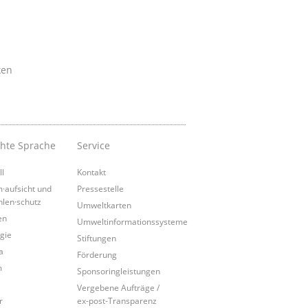
ken
chte Sprache
Service
ll
Kontakt
·aufsicht und
Pressestelle
hlen·schutz
Umweltkarten
en
Umweltinformationssysteme
gie
Stiftungen
a
Förderung
m
Sponsoringleistungen
Vergebene Aufträge /
r
ex-post-Transparenz