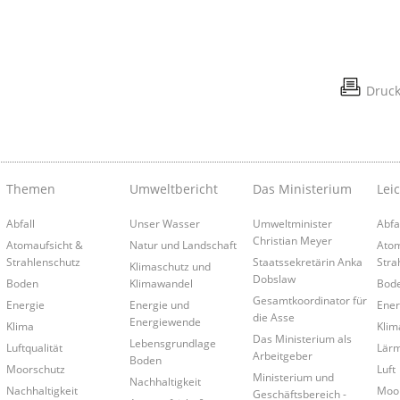
Druc
Themen
Umweltbericht
Das Ministerium
Lei
Abfall
Unser Wasser
Umweltminister
Abfa
Christian Meyer
Atomaufsicht &
Natur und Landschaft
Atom
Strahlenschutz
Staatssekretärin Anka
Stra
Klimaschutz und
Dobslaw
Boden
Klimawandel
Bod
Gesamtkoordinator für
Energie
Energie und
Ener
die Asse
Energiewende
Klima
Klim
Das Ministerium als
Lebensgrundlage
Luftqualität
Lär
Arbeitgeber
Boden
Moorschutz
Luft
Ministerium und
Nachhaltigkeit
Nachhaltigkeit
Moo
Geschäftsbereich -