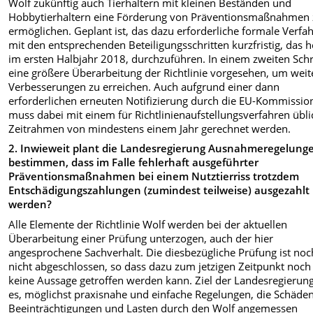
Wolf zukünftig auch Tierhaltern mit kleinen Beständen und
Hobbytierhaltern eine Förderung von Präventionsmaßnahmen
ermöglichen. Geplant ist, das dazu erforderliche formale Verfa
mit den entsprechenden Beteiligungsschritten kurzfristig, das h
im ersten Halbjahr 2018, durchzuführen. In einem zweiten Schri
eine größere Überarbeitung der Richtlinie vorgesehen, um weit
Verbesserungen zu erreichen. Auch aufgrund einer dann
erforderlichen erneuten Notifizierung durch die EU-Kommissio
muss dabei mit einem für Richtlinienaufstellungsverfahren übl
Zeitrahmen von mindestens einem Jahr gerechnet werden.
2. Inwieweit plant die Landesregierung Ausnahmeregelung
bestimmen, dass im Falle fehlerhaft ausgeführter
Präventionsmaßnahmen bei einem Nutztierriss trotzdem
Entschädigungszahlungen (zumindest teilweise) ausgezahlt
werden?
Alle Elemente der Richtlinie Wolf werden bei der aktuellen
Überarbeitung einer Prüfung unterzogen, auch der hier
angesprochene Sachverhalt. Die diesbezügliche Prüfung ist noc
nicht abgeschlossen, so dass dazu zum jetzigen Zeitpunkt noch
keine Aussage getroffen werden kann. Ziel der Landesregierung
es, möglichst praxisnahe und einfache Regelungen, die Schäden
Beeinträchtigungen und Lasten durch den Wolf angemessen