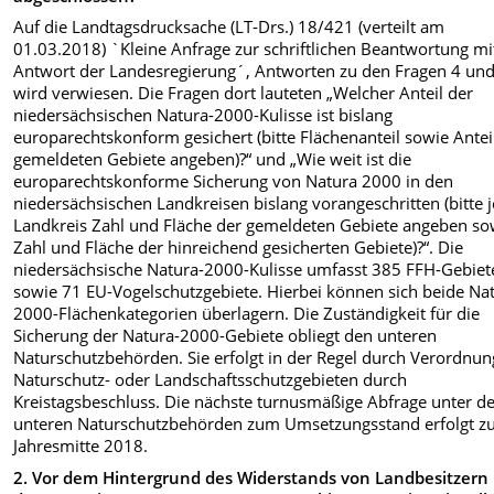
Auf die Landtagsdrucksache (LT-Drs.) 18/421 (verteilt am
01.03.2018) `Kleine Anfrage zur schriftlichen Beantwortung mi
Antwort der Landesregierung´, Antworten zu den Fragen 4 und
wird verwiesen. Die Fragen dort lauteten „Welcher Anteil der
niedersächsischen Natura-2000-Kulisse ist bislang
europarechtskonform gesichert (bitte Flächenanteil sowie Antei
gemeldeten Gebiete angeben)?“ und „Wie weit ist die
europarechtskonforme Sicherung von Natura 2000 in den
niedersächsischen Landkreisen bislang vorangeschritten (bitte j
Landkreis Zahl und Fläche der gemeldeten Gebiete angeben so
Zahl und Fläche der hinreichend gesicherten Gebiete)?“. Die
niedersächsische Natura-2000-Kulisse umfasst 385 FFH-Gebiet
sowie 71 EU-Vogelschutzgebiete. Hierbei können sich beide Na
2000-Flächenkategorien überlagern. Die Zuständigkeit für die
Sicherung der Natura-2000-Gebiete obliegt den unteren
Naturschutzbehörden. Sie erfolgt in der Regel durch Verordnu
Naturschutz- oder Landschaftsschutzgebieten durch
Kreistagsbeschluss. Die nächste turnusmäßige Abfrage unter d
unteren Naturschutzbehörden zum Umsetzungsstand erfolgt z
Jahresmitte 2018.
2. Vor dem Hintergrund des Widerstands von Landbesitzern 