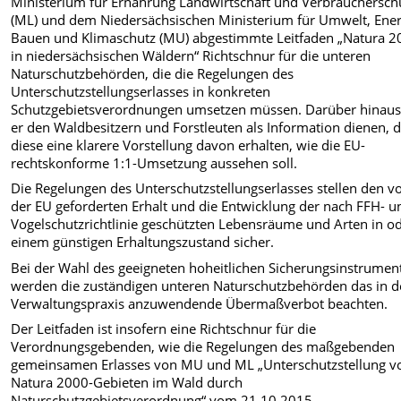
Ministerium für Ernährung Landwirtschaft und Verbrauchersch
(ML) und dem Niedersächsischen Ministerium für Umwelt, Ener
Bauen und Klimaschutz (MU) abgestimmte Leitfaden „Natura 2
in niedersächsischen Wäldern“ Richtschnur für die unteren
Naturschutzbehörden, die die Regelungen des
Unterschutzstellungserlasses in konkreten
Schutzgebietsverordnungen umsetzen müssen. Darüber hinaus 
er den Waldbesitzern und Forstleuten als Information dienen, 
diese eine klarere Vorstellung davon erhalten, wie die EU-
rechtskonforme 1:1-Umsetzung aussehen soll.
Die Regelungen des Unterschutzstellungserlasses stellen den v
der EU geforderten Erhalt und die Entwicklung der nach FFH- u
Vogelschutzrichtlinie geschützten Lebensräume und Arten in o
einem günstigen Erhaltungszustand sicher.
Bei der Wahl des geeigneten hoheitlichen Sicherungsinstrumen
werden die zuständigen unteren Naturschutzbehörden das in d
Verwaltungspraxis anzuwendende Übermaßverbot beachten.
Der Leitfaden ist insofern eine Richtschnur für die
Verordnungsgebenden, wie die Regelungen des maßgebenden
gemeinsamen Erlasses von MU und ML „Unterschutzstellung v
Natura 2000-Gebieten im Wald durch
Naturschutzgebietsverordnung“ vom 21.10.2015