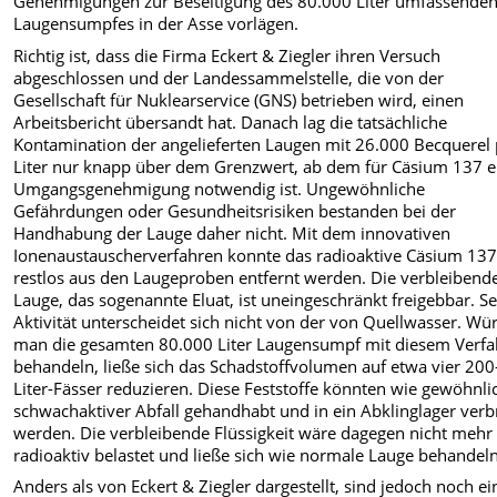
Genehmigungen zur Beseitigung des 80.000 Liter umfassende
Laugensumpfes in der Asse vorlägen.
Richtig ist, dass die Firma Eckert & Ziegler ihren Versuch
abgeschlossen und der Landessammelstelle, die von der
Gesellschaft für Nuklearservice (GNS) betrieben wird, einen
Arbeitsbericht übersandt hat. Danach lag die tatsächliche
Kontamination der angelieferten Laugen mit 26.000 Becquerel
Liter nur knapp über dem Grenzwert, ab dem für Cäsium 137 e
Umgangsgenehmigung notwendig ist. Ungewöhnliche
Gefährdungen oder Gesundheitsrisiken bestanden bei der
Handhabung der Lauge daher nicht. Mit dem innovativen
Ionenaustauscherverfahren konnte das radioaktive Cäsium 13
restlos aus den Laugeproben entfernt werden. Die verbleibend
Lauge, das sogenannte Eluat, ist uneingeschränkt freigebbar. S
Aktivität unterscheidet sich nicht von der von Quellwasser. Wü
man die gesamten 80.000 Liter Laugensumpf mit diesem Verf
behandeln, ließe sich das Schadstoffvolumen auf etwa vier 200
Liter-Fässer reduzieren. Diese Feststoffe könnten wie gewöhnli
schwachaktiver Abfall gehandhabt und in ein Abklinglager verb
werden. Die verbleibende Flüssigkeit wäre dagegen nicht mehr
radioaktiv belastet und ließe sich wie normale Lauge behandeln
Anders als von Eckert & Ziegler dargestellt, sind jedoch noch ei