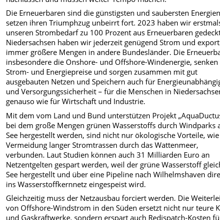
Die Erneuerbaren sind die günstigsten und saubersten Energie
setzen ihren Triumphzug unbeirrt fort. 2023 haben wir erstmal
unseren Strombedarf zu 100 Prozent aus Erneuerbaren gedeckt
Niedersachsen haben wir jederzeit genügend Strom und export
immer größere Mengen in andere Bundesländer. Die Erneuerb
insbesondere die Onshore- und Offshore-Windenergie, senken 
Strom- und Energiepreise und sorgen zusammen mit gut
ausgebauten Netzen und Speichern auch für Energieunabhängig
und Versorgungssicherheit – für die Menschen in Niedersachse
genauso wie für Wirtschaft und Industrie.
Mit dem vom Land und Bund unterstützen Projekt „AquaDuctus
bei dem große Mengen grünen Wasserstoffs durch Windparks 
See hergestellt werden, sind nicht nur ökologische Vorteile, wie
Vermeidung langer Stromtrassen durch das Wattenmeer,
verbunden. Laut Studien können auch 31 Milliarden Euro an
Netzentgelten gespart werden, weil der grüne Wasserstoff gleic
See hergestellt und über eine Pipeline nach Wilhelmshaven dir
ins Wasserstoffkernnetz eingespeist wird.
Gleichzeitig muss der Netzausbau forciert werden. Die Weiterle
von Offshore-Windstrom in den Süden ersetzt nicht nur teure K
und Gaskraftwerke, sondern erspart auch Redispatch-Kosten fü