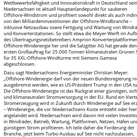
Wettbewerbsfähigkeit und Innovationskraft in Deutschland sein
Niedersachsen ist aktuell Hauptanlandepunkt für sauberen
Offshore-Windstrom und profitiert sowohl direkt als auch indir
von den Milliardeninvestitionen der Offshore-Windbranche –
inklusive Netzausbau sowie Fertigung und Wartung von Windr
und Konverterstationen. So stellt etwa die Meyer-Werft im Auft
des Übertragungsnetzbetreibers Amprion Konverterplattformen
Offshore-Windenergie her und die Salzgitter AG hat gerade den
ersten Großauftrag für 25.000 Tonnen klimaneutralen Grünen 
für 35 XXL-Offshore-Windtürme mit Siemens Gamesa
abgeschlossen.
Dazu sagt Niedersachsens Energieminister Christian Meyer:
„Offshore-Windenergie darf von der neuen Bundesregierung ni
ausgebremst werden, wie es US-Präsident Trump in den USA tu
Die Offshore-Windenergie ist das Rückgrat einer günstigen, sic
und klimaneutralen Stromversorgung in der EU. Rund ein Vierte
Stromerzeugung wird in Zukunft durch Windenergie auf See er
– Windenergie, die vor Niedersachsens Küste entsteht oder hie
angelandet wird. Niedersachsen wird davon mit vielen Investit
in Windräder, Betrieb, Wartung, Plattformen, Netzen, Häfen un
günstigem Strom profitieren. Ich teile daher die Forderung der
Branche, jetzt beim Turbo-Ausbau auf See nicht nachzulassen,