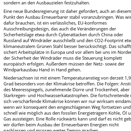
sondern an den Ausbauzielen festzuhalten.
Eine neue Bundesregierung ist daher gefordert, auch an diese
Punkt den Ausbau Erneuerbarer stabil voranzubringen. Was wi
dafür brauchen, ist ein verlässliches, EU-konformes
Ausschreibungsdesign, das auch die Veränderungen der
Sicherheitslage etwa durch Cyberattacken durch China oder
Russland auf Windräder ausschließt und den CO2-Footprint et
klimaneutralem Grünen Stahl besser berücksichtigt. Das schaff
sichert Arbeitsplätze in Europa und vor allem bei uns im Norde
der Sicherheit der Windräder muss die Steuerung komplett
europäisch erfolgen. Außerdem müssen der Netz- sowie der
Windparkausbau Hand in Hand gehen.
Niedersachsen ist mit einem Temperaturanstieg von derzeit 1,
Grad besonders von der Klimakrise betroffen. Die Folgen: Anst
des Meeresspiegels, zunehmende Dürre und Trockenheit, aber
Starkregen- und Hochwasserkatastrophen. Die fortschreitende
sich verschärfende Klimakrise können wir nur wirksam eindä
wenn wir konsequent den eingeschlagenen Weg fortsetzen und
schnell wie möglich aus den fossilen Energieträgern Kohle, Öl 
Gas aussteigen. Eine Rolle rückwärts kann und darf es nicht ge
wir dürfen beim Ausbau der Erneuerbaren Energien nicht
nachlassen und müssen weiter Tempo machen.