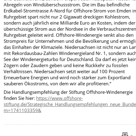
Abregeln von Windüberschussstrom. Die im Bau befindliche
Erdkabel-Stromtrasse A-Nord für Offshore-Strom von Emden i
Ruhrgebiet spart nicht nur 2 Gigawatt dreckigen Kohlestrom,
sondern auch jährlich eine Milliarde Euro an Kosten, indem der
überschüssige Strom aus der Nordsee in die Verbrauchszentre
Ruhrgebiet geleitet wird. Offshore-Windenergie senkt also den
Strompreis für Unternehmen und die Bevölkerung und ermögli
das Einhalten der Klimaziele. Niedersachsen ist nicht nur an La
mit Rekordausbau-Zahlen Windenergieland Nr. 1, sondern auch
See der Windenergieturbo für Deutschland. Da darf es jetzt kei
Zögern oder Zaudern geben und keine Rückkehr zu fossilen
Verhältnissen. Niedersachsen setzt weiter auf 100 Prozent
Erneuerbare Energien und wird noch stärker zum Exportland
sauberen Ökostroms, von dem wir alle profitieren.“
Die Handlungsempfehlung der Stiftung Offshore-Windenergie
finden Sie hier:
https://www.offshore-
stiftung.de/Strategische_Handlungsempfehlungen_neue_Bund
m=1741103359&