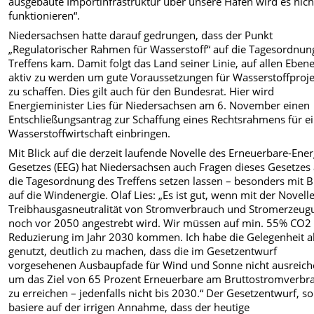
ausgebaute Importinfrastruktur über unsere Häfen wird es nich
funktionieren“.
Niedersachsen hatte darauf gedrungen, dass der Punkt
„Regulatorischer Rahmen für Wasserstoff“ auf die Tagesordnun
Treffens kam. Damit folgt das Land seiner Linie, auf allen Eben
aktiv zu werden um gute Voraussetzungen für Wasserstoffproj
zu schaffen. Dies gilt auch für den Bundesrat. Hier wird
Energieminister Lies für Niedersachsen am 6. November einen
Entschließungsantrag zur Schaffung eines Rechtsrahmens für e
Wasserstoffwirtschaft einbringen.
Mit Blick auf die derzeit laufende Novelle des Erneuerbare-Ener
Gesetzes (EEG) hat Niedersachsen auch Fragen dieses Gesetzes 
die Tagesordnung des Treffens setzen lassen – besonders mit B
auf die Windenergie. Olaf Lies: „Es ist gut, wenn mit der Novell
Treibhausgasneutralität von Stromverbrauch und Stromerzeug
noch vor 2050 angestrebt wird. Wir müssen auf min. 55% CO2
Reduzierung im Jahr 2030 kommen. Ich habe die Gelegenheit a
genutzt, deutlich zu machen, dass die im Gesetzentwurf
vorgesehenen Ausbaupfade für Wind und Sonne nicht ausreich
um das Ziel von 65 Prozent Erneuerbare am Bruttostromverbr
zu erreichen – jedenfalls nicht bis 2030.“ Der Gesetzentwurf, so
basiere auf der irrigen Annahme, dass der heutige