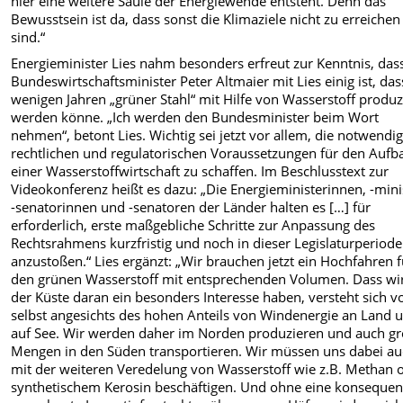
hier eine weitere Säule der Energiewende entsteht. Denn das
Bewusstsein ist da, dass sonst die Klimaziele nicht zu erreichen
sind.“
Energieminister Lies nahm besonders erfreut zur Kenntnis, das
Bundeswirtschaftsminister Peter Altmaier mit Lies einig ist, das
wenigen Jahren „grüner Stahl“ mit Hilfe von Wasserstoff produz
werden könne. „Ich werden den Bundesminister beim Wort
nehmen“, betont Lies. Wichtig sei jetzt vor allem, die notwendi
rechtlichen und regulatorischen Voraussetzungen für den Aufb
einer Wasserstoffwirtschaft zu schaffen. Im Beschlusstext zur
Videokonferenz heißt es dazu: „Die Energieministerinnen, -mini
-senatorinnen und -senatoren der Länder halten es […] für
erforderlich, erste maßgebliche Schritte zur Anpassung des
Rechtsrahmens kurzfristig und noch in dieser Legislaturperiode
anzustoßen.“ Lies ergänzt: „Wir brauchen jetzt ein Hochfahren f
den grünen Wasserstoff mit entsprechenden Volumen. Dass wi
der Küste daran ein besonders Interesse haben, versteht sich v
selbst angesichts des hohen Anteils von Windenergie an Land 
auf See. Wir werden daher im Norden produzieren und auch g
Mengen in den Süden transportieren. Wir müssen uns dabei a
mit der weiteren Veredelung von Wasserstoff wie z.B. Methan 
synthetischem Kerosin beschäftigen. Und ohne eine konsequen