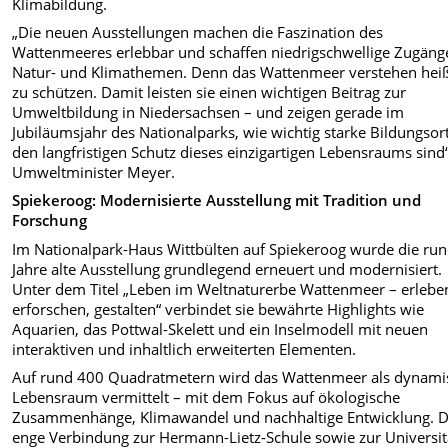
Klimabildung.
„Die neuen Ausstellungen machen die Faszination des
Wattenmeeres erlebbar und schaffen niedrigschwellige Zugäng
Natur- und Klimathemen. Denn das Wattenmeer verstehen heiß
zu schützen. Damit leisten sie einen wichtigen Beitrag zur
Umweltbildung in Niedersachsen – und zeigen gerade im
Jubiläumsjahr des Nationalparks, wie wichtig starke Bildungsort
den langfristigen Schutz dieses einzigartigen Lebensraums sind“
Umweltminister Meyer.
Spiekeroog: Modernisierte Ausstellung mit Tradition und
Forschung
Im Nationalpark-Haus Wittbülten auf Spiekeroog wurde die ru
Jahre alte Ausstellung grundlegend erneuert und modernisiert.
Unter dem Titel „Leben im Weltnaturerbe Wattenmeer – erlebe
erforschen, gestalten“ verbindet sie bewährte Highlights wie
Aquarien, das Pottwal-Skelett und ein Inselmodell mit neuen
interaktiven und inhaltlich erweiterten Elementen.
Auf rund 400 Quadratmetern wird das Wattenmeer als dynami
Lebensraum vermittelt – mit dem Fokus auf ökologische
Zusammenhänge, Klimawandel und nachhaltige Entwicklung. D
enge Verbindung zur Hermann-Lietz-Schule sowie zur Universit