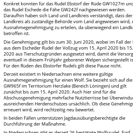
Konkret konnten für das Rudel Ebstorf der Rüde GW1027m und
das Rudel Eschede die Fähe GW242f nachgewiesen werden.
Daraufhin haben sich Land und Landkreis verständigt, dass der
Landkreis als zuständige Behörde vom Land angewiesen wird, 
Ausnahmegenehmigung zu erteilen, da überwiegend ein Landk
betroffen ist.
Die Genehmigung gilt bis zum 30. Juni 2020, wobei im Fall der
aus dem Escheder Rudel der Vollzug vom 15. April 2020 bis 15
2020 aus Tierschutzgründen ausgesetzt wird, damit die Versor
eventuell in diesem Frühjahr geborener Welpen sichergestellt is
Für den Rüden des Ebstorfer Rudels gilt diese Pause nicht.
Derzeit existiert in Niedersachsen eine weitere gültige
Ausnahmegenehmigung für einen Wolf. Sie bezieht sich auf die
GW965f im Territorium Herzlake (Bereich Löningen) und gilt
zunächst bis zum 15. April 2020. Auch hier sind für die
Abschussgenehmigung mehrfache Nutztierrisse bei Überwind
ausreichenden Herdenschutzes ursächlich. Ob diese Genehmi
erneuert wird, wird rechtzeitig neu bewertet.
In beiden Fällen unterstützen Jagdausübungsberechtigte die
Durchführung der Maßnahme.
In Niedersachsen gibt es derzeit 26 bestätigte Wolfsrudel, fünf