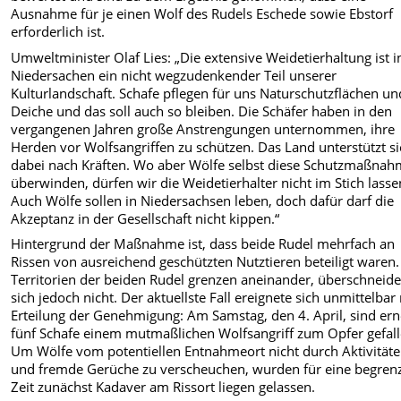
Ausnahme für je einen Wolf des Rudels Eschede sowie Ebstorf
erforderlich ist.
Umweltminister Olaf Lies: „Die extensive Weidetierhaltung ist i
Niedersachen ein nicht wegzudenkender Teil unserer
Kulturlandschaft. Schafe pflegen für uns Naturschutzflächen un
Deiche und das soll auch so bleiben. Die Schäfer haben in den
vergangenen Jahren große Anstrengungen unternommen, ihre
Herden vor Wolfsangriffen zu schützen. Das Land unterstützt si
dabei nach Kräften. Wo aber Wölfe selbst diese Schutzmaßna
überwinden, dürfen wir die Weidetierhalter nicht im Stich lasse
Auch Wölfe sollen in Niedersachsen leben, doch dafür darf die
Akzeptanz in der Gesellschaft nicht kippen.“
Hintergrund der Maßnahme ist, dass beide Rudel mehrfach an
Rissen von ausreichend geschützten Nutztieren beteiligt waren.
Territorien der beiden Rudel grenzen aneinander, überschneid
sich jedoch nicht. Der aktuellste Fall ereignete sich unmittelbar
Erteilung der Genehmigung: Am Samstag, den 4. April, sind ern
fünf Schafe einem mutmaßlichen Wolfsangriff zum Opfer gefall
Um Wölfe vom potentiellen Entnahmeort nicht durch Aktivität
und fremde Gerüche zu verscheuchen, wurden für eine begren
Zeit zunächst Kadaver am Rissort liegen gelassen.