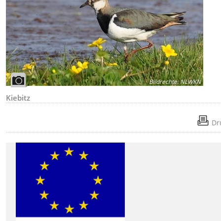
Bildrechte
:
NLWKN
Kiebitz
Dr