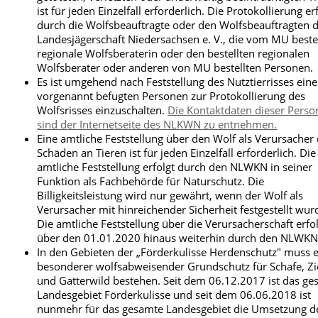
ist für jeden Einzelfall erforderlich. Die Protokollierung er
durch die Wolfsbeauftragte oder den Wolfsbeauftragten 
Landesjägerschaft Niedersachsen e. V., die vom MU beste
regionale Wolfsberaterin oder den bestellten regionalen
Wolfsberater oder anderen von MU bestellten Personen.
Es ist umgehend nach Feststellung des Nutztierrisses eine
vorgenannt befugten Personen zur Protokollierung des
Wolfsrisses einzuschalten.
Die Kontaktdaten dieser Pers
sind der Internetseite des NLKWN zu entnehmen.
Eine amtliche Feststellung über den Wolf als Verursacher
Schäden an Tieren ist für jeden Einzelfall erforderlich. Die
amtliche Feststellung erfolgt durch den NLWKN in seiner
Funktion als Fachbehörde für Naturschutz. Die
Billigkeitsleistung wird nur gewährt, wenn der Wolf als
Verursacher mit hinreichender Sicherheit festgestellt wur
Die amtliche Feststellung über die Verursacherschaft erfo
über den 01.01.2020 hinaus weiterhin durch den NLWKN
In den Gebieten der „Förderkulisse Herdenschutz" muss 
besonderer wolfsabweisender Grundschutz für Schafe, Z
und Gatterwild bestehen. Seit dem 06.12.2017 ist das g
Landesgebiet Förderkulisse und seit dem 06.06.2018 ist
nunmehr für das gesamte Landesgebiet die Umsetzung d