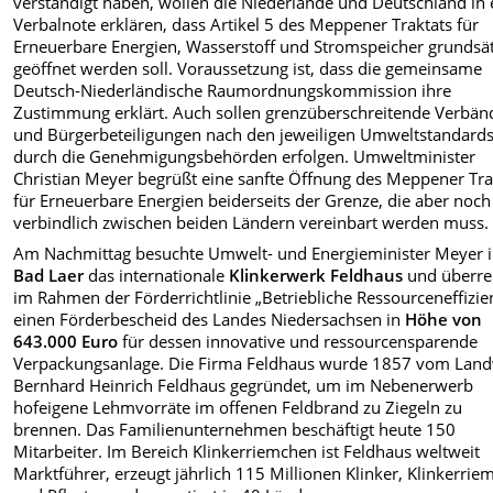
verständigt haben, wollen die Niederlande und Deutschland in 
Verbalnote erklären, dass Artikel 5 des Meppener Traktats für
Erneuerbare Energien, Wasserstoff und Stromspeicher grundsät
geöffnet werden soll. Voraussetzung ist, dass die gemeinsame
Deutsch-Niederländische Raumordnungskommission ihre
Zustimmung erklärt. Auch sollen grenzüberschreitende Verbän
und Bürgerbeteiligungen nach den jeweiligen Umweltstandard
durch die Genehmigungsbehörden erfolgen. Umweltminister
Christian Meyer begrüßt eine sanfte Öffnung des Meppener Tra
für Erneuerbare Energien beiderseits der Grenze, die aber noch
verbindlich zwischen beiden Ländern vereinbart werden muss.
Am Nachmittag besuchte Umwelt- und Energieminister Meyer 
Bad Laer
das internationale
Klinkerwerk Feldhaus
und überre
im Rahmen der Förderrichtlinie „Betriebliche Ressourceneffizie
einen Förderbescheid des Landes Niedersachsen in
Höhe von
643.000 Euro
für dessen innovative und ressourcensparende
Verpackungsanlage. Die Firma Feldhaus wurde 1857 vom Land
Bernhard Heinrich Feldhaus gegründet, um im Nebenerwerb
hofeigene Lehmvorräte im offenen Feldbrand zu Ziegeln zu
brennen. Das Familienunternehmen beschäftigt heute 150
Mitarbeiter. Im Bereich Klinkerriemchen ist Feldhaus weltweit
Marktführer, erzeugt jährlich 115 Millionen Klinker, Klinkerri