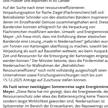
und Pflaster und exportiert in 40 Länder.
Auf der Suche nach einer ressourceneffizienteren
Verpackungsoption für flache Ziegel (Flachriemchen) ließ sich
Betriebsleiter Schröder von den elastischen Bändern inspirieren
denen im Einzelhandel Gemüse zusammengehalten wird. Dies
Banderolen konnten erfolgreich für die Verpackung von
Flachriemchen modifiziert werden. Umwelt- und Energieminist
Meyer: „Ich freue mich, dass mit Einführung dieser elastischen
Banderole eine Lösung „made in Niedersachsen“ gefunden wur
um Tonnen von Kartonagen überflüssig zu machen, sowohl bei
Verpackung als auch auf Baustellen weltweit, wo beim Auspac
Zeit und Ressourcen für die Entsorgung der Kartonagen eingesp
werden können.“ Der Minister betonte, dass die Fördermittel a
Niedersachen für Maßnahmen der „Betrieblichen
Ressourceneffizienz“ noch nicht vollständig ausgeschöpft seien
Unternehmen sowie Forschungseinrichtungen noch bis zum
15.12.2025 Anträge auf Zuschüsse stellen können.
Als Fazit seiner zweitägigen Sommerreise sagte Energiemini
Meyer:
„Diese Reise hat mir gezeigt, dass die Energiewende, de
Ressourcenschutz oder etwa das Batterierecycling keine Theori
sondern längst Wirklichkeit geworden sind. Niedersachsen ist
Spitzenreiter im Bereich der Erneuerbaren, des Repowerings u