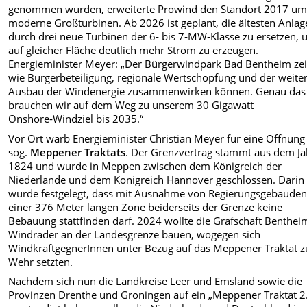
genommen wurden, erweiterte Prowind den Standort 2017 um 
moderne Großturbinen. Ab 2026 ist geplant, die ältesten Anla
durch drei neue Turbinen der 6‑ bis 7‑MW‑Klasse zu ersetzen,
auf gleicher Fläche deutlich mehr Strom zu erzeugen.
Energieminister Meyer: „Der Bürgerwindpark Bad Bentheim zei
wie Bürgerbeteiligung, regionale Wertschöpfung und der weite
Ausbau der Windenergie zusammenwirken können. Genau das
brauchen wir auf dem Weg zu unserem 30 Gigawatt
Onshore‑Windziel bis 2035.“
Vor Ort warb Energieminister Christian Meyer für eine Öffnung
sog.
Meppener Traktats
. Der Grenzvertrag stammt aus dem Ja
1824 und wurde in Meppen zwischen dem Königreich der
Niederlande und dem Königreich Hannover geschlossen. Darin
wurde festgelegt, dass mit Ausnahme von Regierungsgebäuden
einer 376 Meter langen Zone beiderseits der Grenze keine
Bebauung stattfinden darf. 2024 wollte die Grafschaft Benthei
Windräder an der Landesgrenze bauen, wogegen sich
WindkraftgegnerInnen unter Bezug auf das Meppener Traktat z
Wehr setzten.
Nachdem sich nun die Landkreise Leer und Emsland sowie die
Provinzen Drenthe und Groningen auf ein „Meppener Traktat 2