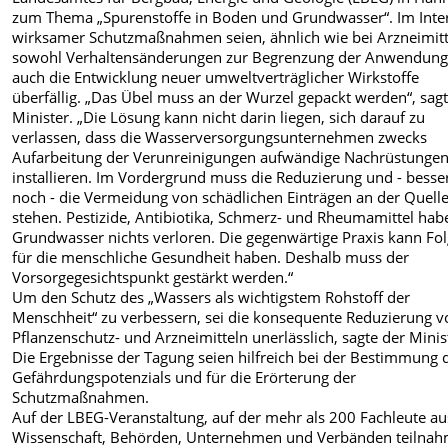
zum Thema „Spurenstoffe in Boden und Grundwasser“. Im Inte
wirksamer Schutzmaßnahmen seien, ähnlich wie bei Arzneimitt
sowohl Verhaltensänderungen zur Begrenzung der Anwendung
auch die Entwicklung neuer umweltverträglicher Wirkstoffe
überfällig. „Das Übel muss an der Wurzel gepackt werden“, sag
Minister. „Die Lösung kann nicht darin liegen, sich darauf zu
verlassen, dass die Wasserversorgungsunternehmen zwecks
Aufarbeitung der Verunreinigungen aufwändige Nachrüstunge
installieren. Im Vordergrund muss die Reduzierung und - besse
noch - die Vermeidung von schädlichen Einträgen an der Quell
stehen. Pestizide, Antibiotika, Schmerz- und Rheumamittel hab
Grundwasser nichts verloren. Die gegenwärtige Praxis kann Fo
für die menschliche Gesundheit haben. Deshalb muss der
Vorsorgegesichtspunkt gestärkt werden.“
Um den Schutz des „Wassers als wichtigstem Rohstoff der
Menschheit“ zu verbessern, sei die konsequente Reduzierung v
Pflanzenschutz- und Arzneimitteln unerlässlich, sagte der Minis
Die Ergebnisse der Tagung seien hilfreich bei der Bestimmung 
Gefährdungspotenzials und für die Erörterung der
Schutzmaßnahmen.
Auf der LBEG-Veranstaltung, auf der mehr als 200 Fachleute au
Wissenschaft, Behörden, Unternehmen und Verbänden teilnah