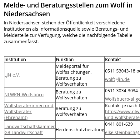
Melde- und Beratungsstellen zum Wolf in
Niedersachsen
In Niedersachsen stehen der Öffentlichkeit verschiedene
Institutionen als Informationsquelle sowie Beratungs- und
Meldestelle zur Verfügung, welche die nachfolgende Tabelle
zusammenfasst.
Institution
Funktion
Kontakt
Meldeportal für
0511 53043-18 o
Wolfssichtungen,
LJN e.V.
Beratung zu
wolf@ljn.de
Wolfsverhalten
0511 3034-3034
Beratung zu
NLWKN-Wolfsbüro
Wolfsverhalten
Wolfsbuero-all
Wolfsberaterinnen und
Kontakt je nach 
Beratung zu
Wolfsberater
https://www.nlw
Wolfsverhalten
(Ehrenamt)
und-wolfsberate
0441 801-639
Landwirtschaftskammer
Herdenschutzberatung
GB Landwirtschaft
elke.steinbach@