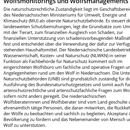
Wolfsmonitorings und Wolfsmanagements
Die naturschutzrechtliche Zuständigkeit liegt im Geschäftsberei
des Niedersächsischen Ministeriums für Umwelt, Energie und
Klimaschutz (MU) als oberste Naturschutzbehörde. Es steuert d
landesweiten Schutzbemühungen, legt die Grundsätze zum U
mit der Tierart, zum finanziellen Ausgleich von Schäden, zur
finanziellen Unterstützung von schadensvorbeugenden Maßn
fest und entscheidet über die Verwendung der dafür zur Verfü
stehenden Haushaltsmittel. Der Niedersächsische Landesbetrie
Wasserwirtschaft, Küsten- und Naturschutz (NLWKN) in seiner
Funktion als Fachbehörde für Naturschutz kümmert sich im
eingerichteten Wolfsbüro um fachliche und operative Fragen u
Angelegenheiten rund um den Wolf in Niedersachsen. Die Unt
Naturschutzbehörden (UNB) sind grundsätzlich zuständig für di
Ausführung des Bundesnaturschutzgesetzes und somit auch fü
artenschutzrechtliche und artenschutzfachliche Fragen zum Wol
sofern nicht anders geregelt. Die niedersächsischen
Wolfsberaterinnen und Wolfsberater sind vom Land geschulte
ehrenamtlich tätige Personen, die daran mitwirken, die Rückke
der Wölfe zu beobachten und sachlich zu begleiten, Akzeptanz 
Bevölkerung zu fördern und das Nebeneinander von Mensch 
Wolf zu unterstützen.