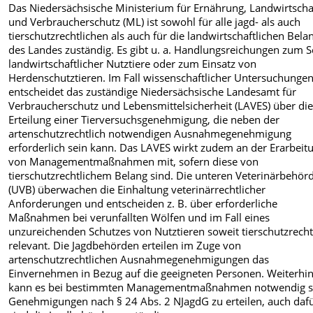
Das Niedersächsische Ministerium für Ernährung, Landwirtscha
und Verbraucherschutz (ML) ist sowohl für alle jagd- als auch
tierschutzrechtlichen als auch für die landwirtschaftlichen Bela
des Landes zuständig. Es gibt u. a. Handlungsreichungen zum S
landwirtschaftlicher Nutztiere oder zum Einsatz von
Herdenschutztieren. Im Fall wissenschaftlicher Untersuchunge
entscheidet das zuständige Niedersächsische Landesamt für
Verbraucherschutz und Lebensmittelsicherheit (LAVES) über di
Erteilung einer Tierversuchsgenehmigung, die neben der
artenschutzrechtlich notwendigen Ausnahmegenehmigung
erforderlich sein kann. Das LAVES wirkt zudem an der Erarbeit
von Managementmaßnahmen mit, sofern diese von
tierschutzrechtlichem Belang sind. Die unteren Veterinärbehör
(UVB) überwachen die Einhaltung veterinärrechtlicher
Anforderungen und entscheiden z. B. über erforderliche
Maßnahmen bei verunfallten Wölfen und im Fall eines
unzureichenden Schutzes von Nutztieren soweit tierschutzrecht
relevant. Die Jagdbehörden erteilen im Zuge von
artenschutzrechtlichen Ausnahmegenehmigungen das
Einvernehmen in Bezug auf die geeigneten Personen. Weiterhi
kann es bei bestimmten Managementmaßnahmen notwendig s
Genehmigungen nach § 24 Abs. 2 NJagdG zu erteilen, auch daf