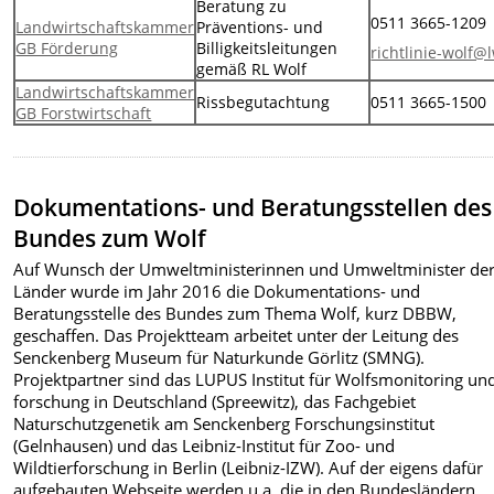
Beratung zu
0511 3665-1209
Landwirtschaftskammer
Präventions- und
GB Förderung
Billigkeitsleitungen
richtlinie-wolf
gemäß RL Wolf
Landwirtschaftskammer
Rissbegutachtung
0511 3665-1500
GB Forstwirtschaft
Dokumentations- und Beratungsstellen des
Bundes zum Wolf
Auf Wunsch der Umweltministerinnen und Umweltminister de
Länder wurde im Jahr 2016 die Dokumentations- und
Beratungsstelle des Bundes zum Thema Wolf, kurz DBBW,
geschaffen. Das Projektteam arbeitet unter der Leitung des
Senckenberg Museum für Naturkunde Görlitz (SMNG).
Projektpartner sind das LUPUS Institut für Wolfsmonitoring und
forschung in Deutschland (Spreewitz), das Fachgebiet
Naturschutzgenetik am Senckenberg Forschungsinstitut
(Gelnhausen) und das Leibniz-Institut für Zoo- und
Wildtierforschung in Berlin (Leibniz-IZW). Auf der eigens dafür
aufgebauten Webseite werden u.a. die in den Bundesländern