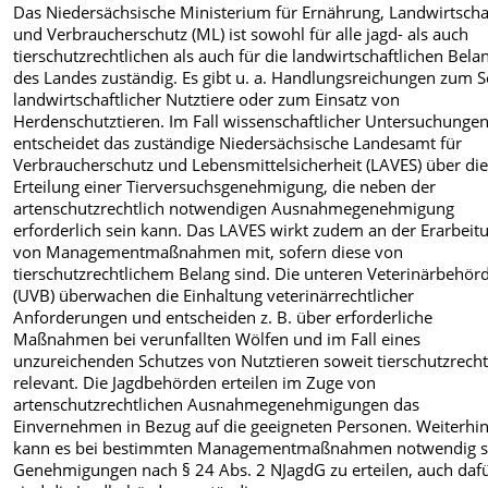
Das Niedersächsische Ministerium für Ernährung, Landwirtscha
und Verbraucherschutz (ML) ist sowohl für alle jagd- als auch
tierschutzrechtlichen als auch für die landwirtschaftlichen Bela
des Landes zuständig. Es gibt u. a. Handlungsreichungen zum S
landwirtschaftlicher Nutztiere oder zum Einsatz von
Herdenschutztieren. Im Fall wissenschaftlicher Untersuchunge
entscheidet das zuständige Niedersächsische Landesamt für
Verbraucherschutz und Lebensmittelsicherheit (LAVES) über di
Erteilung einer Tierversuchsgenehmigung, die neben der
artenschutzrechtlich notwendigen Ausnahmegenehmigung
erforderlich sein kann. Das LAVES wirkt zudem an der Erarbeit
von Managementmaßnahmen mit, sofern diese von
tierschutzrechtlichem Belang sind. Die unteren Veterinärbehör
(UVB) überwachen die Einhaltung veterinärrechtlicher
Anforderungen und entscheiden z. B. über erforderliche
Maßnahmen bei verunfallten Wölfen und im Fall eines
unzureichenden Schutzes von Nutztieren soweit tierschutzrecht
relevant. Die Jagdbehörden erteilen im Zuge von
artenschutzrechtlichen Ausnahmegenehmigungen das
Einvernehmen in Bezug auf die geeigneten Personen. Weiterhi
kann es bei bestimmten Managementmaßnahmen notwendig s
Genehmigungen nach § 24 Abs. 2 NJagdG zu erteilen, auch daf