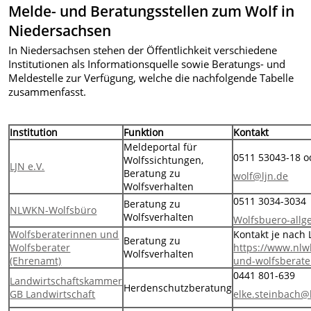
Melde- und Beratungsstellen zum Wolf in
Niedersachsen
In Niedersachsen stehen der Öffentlichkeit verschiedene
Institutionen als Informationsquelle sowie Beratungs- und
Meldestelle zur Verfügung, welche die nachfolgende Tabelle
zusammenfasst.
Institution
Funktion
Kontakt
Meldeportal für
0511 53043-18 o
Wolfssichtungen,
LJN e.V.
Beratung zu
wolf@ljn.de
Wolfsverhalten
0511 3034-3034
Beratung zu
NLWKN-Wolfsbüro
Wolfsverhalten
Wolfsbuero-all
Wolfsberaterinnen und
Kontakt je nach 
Beratung zu
Wolfsberater
https://www.nlw
Wolfsverhalten
(Ehrenamt)
und-wolfsberate
0441 801-639
Landwirtschaftskammer
Herdenschutzberatung
GB Landwirtschaft
elke.steinbach@