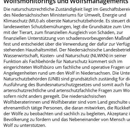
Wolfsmonitorings und Wolfsmanagements
Die naturschutzrechtliche Zuständigkeit liegt im Geschäftsberei
des Niedersächsischen Ministeriums für Umwelt, Energie und
Klimaschutz (MU) als oberste Naturschutzbehörde. Es steuert d
landesweiten Schutzbemühungen, legt die Grundsätze zum U
mit der Tierart, zum finanziellen Ausgleich von Schäden, zur
finanziellen Unterstützung von schadensvorbeugenden Maßn
fest und entscheidet über die Verwendung der dafür zur Verfü
stehenden Haushaltsmittel. Der Niedersächsische Landesbetrie
Wasserwirtschaft, Küsten- und Naturschutz (NLWKN) in seiner
Funktion als Fachbehörde für Naturschutz kümmert sich im
eingerichteten Wolfsbüro um fachliche und operative Fragen u
Angelegenheiten rund um den Wolf in Niedersachsen. Die Unt
Naturschutzbehörden (UNB) sind grundsätzlich zuständig für di
Ausführung des Bundesnaturschutzgesetzes und somit auch fü
artenschutzrechtliche und artenschutzfachliche Fragen zum Wol
sofern nicht anders geregelt. Die niedersächsischen
Wolfsberaterinnen und Wolfsberater sind vom Land geschulte
ehrenamtlich tätige Personen, die daran mitwirken, die Rückke
der Wölfe zu beobachten und sachlich zu begleiten, Akzeptanz 
Bevölkerung zu fördern und das Nebeneinander von Mensch 
Wolf zu unterstützen.