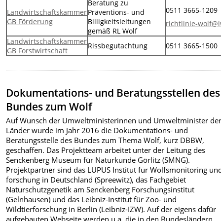
Beratung zu
0511 3665-1209
Landwirtschaftskammer
Präventions- und
GB Förderung
Billigkeitsleitungen
richtlinie-wolf
gemäß RL Wolf
Landwirtschaftskammer
Rissbegutachtung
0511 3665-1500
GB Forstwirtschaft
Dokumentations- und Beratungsstellen des
Bundes zum Wolf
Auf Wunsch der Umweltministerinnen und Umweltminister de
Länder wurde im Jahr 2016 die Dokumentations- und
Beratungsstelle des Bundes zum Thema Wolf, kurz DBBW,
geschaffen. Das Projektteam arbeitet unter der Leitung des
Senckenberg Museum für Naturkunde Görlitz (SMNG).
Projektpartner sind das LUPUS Institut für Wolfsmonitoring und
forschung in Deutschland (Spreewitz), das Fachgebiet
Naturschutzgenetik am Senckenberg Forschungsinstitut
(Gelnhausen) und das Leibniz-Institut für Zoo- und
Wildtierforschung in Berlin (Leibniz-IZW). Auf der eigens dafür
aufgebauten Webseite werden u.a. die in den Bundesländern