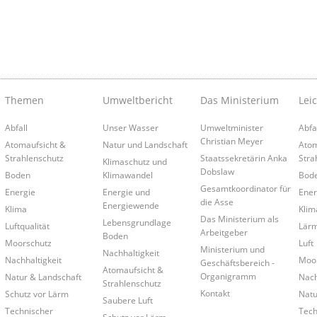
Themen
Umweltbericht
Das Ministerium
Lei
Abfall
Unser Wasser
Umweltminister
Abfa
Christian Meyer
Atomaufsicht &
Natur und Landschaft
Atom
Strahlenschutz
Staatssekretärin Anka
Stra
Klimaschutz und
Dobslaw
Boden
Klimawandel
Bod
Gesamtkoordinator für
Energie
Energie und
Ener
die Asse
Energiewende
Klima
Klim
Das Ministerium als
Lebensgrundlage
Luftqualität
Lär
Arbeitgeber
Boden
Moorschutz
Luft
Ministerium und
Nachhaltigkeit
Nachhaltigkeit
Moo
Geschäftsbereich -
Atomaufsicht &
Organigramm
Natur & Landschaft
Nach
Strahlenschutz
Kontakt
Schutz vor Lärm
Natu
Saubere Luft
Technischer
Tech
Schutz vor Lärm