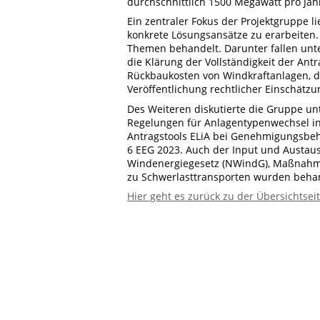
durchschnittlich 1500 Megawatt pro Jah
Ein zentraler Fokus der Projektgruppe li
konkrete Lösungsansätze zu erarbeiten. 
Themen behandelt. Darunter fallen unte
die Klärung der Vollständigkeit der An
Rückbaukosten von Windkraftanlagen, de
Veröffentlichung rechtlicher Einschätzu
Des Weiteren diskutierte die Gruppe u
Regelungen für Anlagentypenwechsel i
Antragstools ELiA bei Genehmigungsbe
6 EEG 2023. Auch der Input und Austa
Windenergiegesetz (NWindG), Maßnahme
zu Schwerlasttransporten wurden behan
Hier geht es zurück zu der Übersichtsei