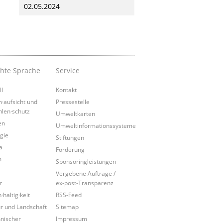
02.05.2024
chte Sprache
Service
ll
Kontakt
·aufsicht und
Pressestelle
hlen·schutz
Umweltkarten
en
Umweltinformationssysteme
gie
Stiftungen
a
Förderung
m
Sponsoringleistungen
Vergebene Aufträge /
r
ex-post-Transparenz
·haltig·keit
RSS-Feed
r und Landschaft
Sitemap
nischer
Impressum