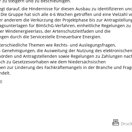
r zu steigern und zu beschleunigen.
egt darauf, die Hindernisse für diesen Ausbau zu identifizieren un
Die Gruppe hat sich alle 4-6 Wochen getroffen und eine Vielzahl v
r anderem die Verkürzung der Projektphase bis zur Antragstellung
tragsunterlagen für BImSchG-Verfahren, einheitliche Regelungen zu
r Windenergieerlass, der Artenschutzleitfaden und die
ngen durch die Servicestelle Erneuerbare Energien.
nterschiedliche Themen wie Rechts- und Auslegungsfragen,
n Genehmigungen, die Ausweitung der Nutzung des elektronische
hörden und Antragstellenden sowie Regelungen zu Zahlungen nac
usch zu Gesetzesvorhaben wie dem Niedersächsischen
n zur Linderung des Fachkräftemangels in der Branche und Fra
delt.
te
Druc