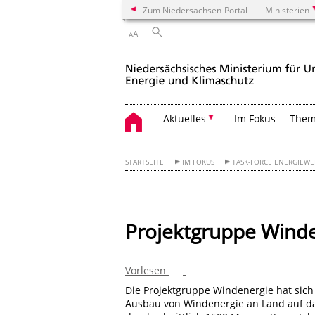
Zum Niedersachsen-Portal
Ministerien
A
A
Aktuelles
Im Fokus
The
STARTSEITE
IM FOKUS
TASK-FORCE ENERGIEW
Projektgruppe Wind
Vorlesen
Die Projektgruppe Windenergie hat sich 
Ausbau von Windenergie an Land auf da