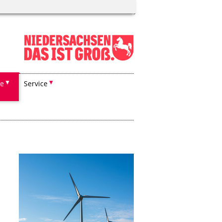
he
Service