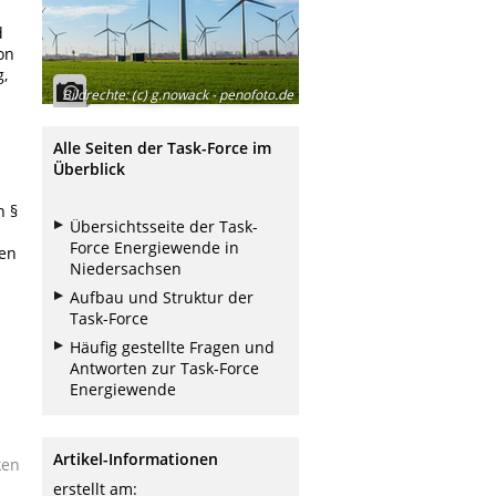
d
on
,
Bildrechte
:
(c) g.nowack - penofoto.de
Alle Seiten der Task-Force im
Überblick
n
h §
Übersichtsseite der Task-
Force Energiewende in
gen
Niedersachsen
Aufbau und Struktur der
Task-Force
Häufig gestellte Fragen und
Antworten zur Task-Force
Energiewende
Artikel-Informationen
ken
erstellt am: