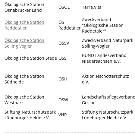
Ökologische Station
ÖSOL
Terra.Vita
Osnabrücker Land
Zweckverband
Ökologische Station
ÖS
"Ökologische Station
Raddetäler
Raddetäler
Raddetäler"
Ökologische Station
Zweckverband Naturpark
ÖSSV
Solling Vogler
Solling-Vogler
BUND Landesverband
Ökologische Station Stade
ÖSS
Niedersachsen e.V.
Ökologische Station
Aktion Fischotterschutz
ÖSH
Südheide
e.V.
Ökologische Station
Landschaftspflegeverban
ÖSW
Westharz
Goslar
Stiftung Naturschutzpark
Stiftung Naturschutzpark
VNP
Lüneburger Heide e.V.
Lüneburger Heide e.V.