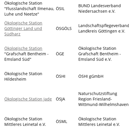
Ökologische Station
BUND Landesverband
"Flusslandschaft Ilmenau,
ÖSIL
Niedersachsen e.V.
Luhe und Neetze"
Ökologische Station
Landschaftspflegeverban
Göttinger Land und
ÖSGÖLS
Landkreis Göttingen e.V.
Südharz
Ökologische Station
Ökologische Station
"Grafschaft Bentheim -
ÖGE
Grafschaft Bentheim -
Emsland Süd"
Emsland Süd e.V.
Ökologische Station
ÖSHI
ÖSHI gGmbH
Hildesheim
Naturschutzstiftung
Ökologische Station Jade
ÖSJA
Region Friesland-
Wittmund-Wilhelmshaven
Ökologische Station
Ökologische Station
ÖSML
Mittleres Leinetal e.V.
Mittleres Leinetal e.V.