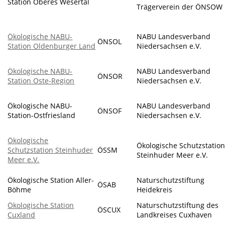
Station Oberes Wesertal
Trägerverein der ÖNSOW
Ökologische NABU-
NABU Landesverband
ÖNSOL
Station Oldenburger Land
Niedersachsen e.V.
Ökologische NABU-
NABU Landesverband
ÖNSOR
Station Oste-Region
Niedersachsen e.V.
Ökologische NABU-
NABU Landesverband
ÖNSOF
Station-Ostfriesland
Niedersachsen e.V.
Ökologische
Ökologische Schutzstatio
Schutzstation Steinhuder
ÖSSM
Steinhuder Meer e.V.
Meer e.V.
Ökologische Station Aller-
Naturschutzstiftung
ÖSAB
Böhme
Heidekreis
Ökologische Station
Naturschutzstiftung des
ÖSCUX
Cuxland
Landkreises Cuxhaven