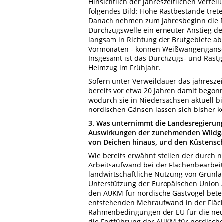
Hinsichtlich der jahreszeitlichen Verte
folgendes Bild: Hohe Rastbestände tre
Danach nehmen zum Jahresbeginn die Ra
Durchzugswelle ein erneuter Anstieg de
langsam in Richtung der Brutgebiete ab.
Vormonaten - können Weißwangengänse i
Insgesamt ist das Durchzugs- und Rast
Heimzug im Frühjahr.
Sofern unter Verweildauer das jahreszei
bereits vor etwa 20 Jahren damit begon
wodurch sie in Niedersachsen aktuell b
nordischen Gänsen lassen sich bisher k
3. Was unternimmt die Landesregierung
Auswirkungen der zunehmenden Wildgän
von Deichen hinaus, und den Küstensch
Wie bereits erwähnt stellen der durch
Arbeitsaufwand bei der Flächenbearbeit
landwirtschaftliche Nutzung von Grünla
Unterstützung der Europäischen Union 
den AUKM für nordische Gastvögel betei
entstehenden Mehraufwand in der Fläch
Rahmenbedingungen der EU für die neue
die Fortführung der AUKM für nordische