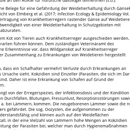
die an den AUKM für nordische Gastvögel teilnehmen (s.o.).
ine Belege für eine Gefährdung der Weidetierhaltung durch Gänse
icht von Elmberg et al. (2017; Infection Ecology & Epidemiology Vol.
bertragung von Krankheitserregern rastender Gänse auf Weidetiere
wendigkeit von einer Weidetierhaltung in Schutzgebieten mit
abzuraten.
 dem Kot von Tieren auch Krankheitserreger ausgeschieden werden,
ierarten führen können. Dem zuständigen Veterinäramt des
ine Erkenntnisse vor, dass Wildganskot auf Krankheitserreger
her Zusammenhang zu Erkrankungen von Weidetieren hergestellt
, dass ein Schafhalter vermehrt Verluste durch Erkrankungen an
 Ursache sieht. Kokzidien sind Einzeller (Parasiten, die sich im Da
 sind. Daher ist eine Erkrankung von Schafen auf Grund der
en.
ngt von der Erregerspezies, der Infektionsdosis und der Kondition
en Durchfällen, Blutungen, Fressunlust, Resorptionsstörungen sowi
v. a. bei Lämmern, kommen. Die neugeborenen Lämmer sowie die n
ers gefährdet. Die sog. Oozysten, die aufgenommen zu der
iderstandsfähig und können auch auf den Weideflächen
all, in der eine Vielzahl von Lämmern hohe Mengen an Kokzidien
breitung der Parasiten bei, welcher man durch Hygienemaßnahmen