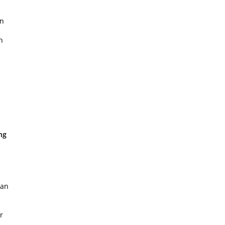
en
n
ng
 an
r