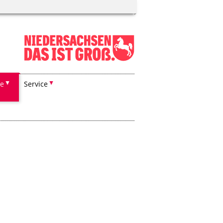
he
Service