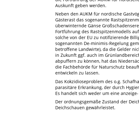
Auskunft geben werden.
Neben den AUKM für nordische Gastvöge
Gästerast das sogenannte Rastspitzenm
überwinternde Gänse Großschadensereig
Fortführung des Rastspitzenmodells auf A
solche von der EU zu notifizierende Bill
sogenannten De-minimis-Regelung gemäß 
betroffene Landwirte), da die Gelder 
in Zukunft ggf. auch im Grünlandbereic
abpuffern zu können, hat das Niedersä
die Fachbehörde für Naturschutz beauft
entwickeln zu lassen.
Das Kokzidioseproblem des o.g. Schafhal
parasitäre Erkrankung, der durch Hyg
Es handelt sich weder um eine anzeige-
Der ordnungsgemäße Zustand der Deich
Deichschauen gewährleistet.