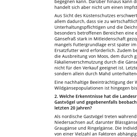
begegnen kann. Darüber hinaus kann die
handelt sich aber nicht um einen Impfst
Aus Sicht des Küstenschutzes erschwer
allem dadurch, dass sie zu wirtschaftli
Unterhaltungspflichtigen und die Deich
besonders betroffenen Bereichen eine
Gänsefraß stark in Mitleidenschaft gez
mangels Futtergrundlage erst später i
Ersatzfutter wird erforderlich. Zudem 
die Ausbreitung von Moos, dem durch g
Fäkalienverschmutzung durch die Gänse 
nicht für den Verkauf geeignet ist. Letz
sondern allein durch Mahd unterhalten
Eine nachhaltige Beeinträchtigung der
Wildgänsepopulationen ist hingegen bisl
2. Welche Erkenntnisse hat die Landes
Gastvögel und gegebenenfalls beobach
letzten 20 Jahren?
Als nordische Gastvögel treten während
Niedersachsen auf, darunter Blässgän
Graugänse und Ringelgänse. Die Indivi
von einer Vielzahl an Faktoren abhängig.