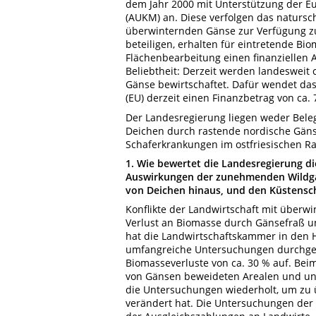
dem Jahr 2000 mit Unterstützung der 
(AUKM) an. Diese verfolgen das natursch
überwinternden Gänse zur Verfügung zu 
beteiligen, erhalten für eintretende 
Flächenbearbeitung einen finanziellen 
Beliebtheit: Derzeit werden landesweit
Gänse bewirtschaftet. Dafür wendet da
(EU) derzeit einen Finanzbetrag von ca. 
Der Landesregierung liegen weder Beleg
Deichen durch rastende nordische Gän
Schaferkrankungen im ostfriesischen R
1. Wie bewertet die Landesregierung di
Auswirkungen der zunehmenden Wildgän
von Deichen hinaus, und den Küstensc
Konflikte der Landwirtschaft mit über
Verlust an Biomasse durch Gänsefraß u
hat die Landwirtschaftskammer in den 
umfangreiche Untersuchungen durchgefü
Biomasseverluste von ca. 30 % auf. Bei
von Gänsen beweideten Arealen und u
die Untersuchungen wiederholt, um zu 
verändert hat. Die Untersuchungen der