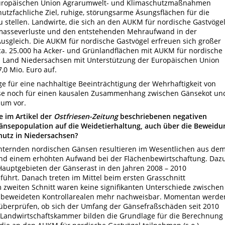
Europäischen Union Agrarumwelt- und Klimaschutzmaßnahmen
utzfachliche Ziel, ruhige, störungsarme Äsungsflächen für die
stellen. Landwirte, die sich an den AUKM für nordische Gastvöge
Biomasseverluste und den entstehenden Mehraufwand in der
Ausgleich. Die AUKM für nordische Gastvögel erfreuen sich großer
 ca. 25.000 ha Acker- und Grünlandflächen mit AUKM für nordische
s Land Niedersachsen mit Unterstützung der Europäischen Union
7,0 Mio. Euro auf.
e für eine nachhaltige Beeinträchtigung der Wehrhaftigkeit von
se noch für einen kausalen Zusammenhang zwischen Gänsekot un
aum vor.
e im Artikel der
Ostfriesen-Zeitung
beschriebenen negativen
sepopulation auf die Weidetierhaltung, auch über die Beweidu
hutz in Niedersachsen?
winternden nordischen Gänsen resultieren im Wesentlichen aus de
nd einem erhöhten Aufwand bei der Flächenbewirtschaftung. Daz
Hauptgebieten der Gänserast in den Jahren 2008 – 2010
hrt. Danach treten im Mittel beim ersten Grasschnitt
m zweiten Schnitt waren keine signifikanten Unterschiede zwischen
nbeweideten Kontrollarealen mehr nachweisbar. Momentan werde
überprüfen, ob sich der Umfang der Gänsefraßschäden seit 2010
 Landwirtschaftskammer bilden die Grundlage für die Berechnung