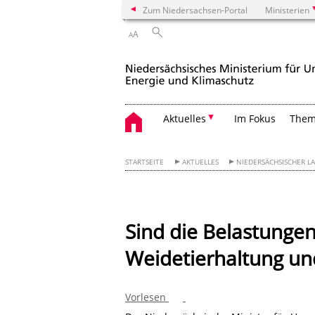
Zum Niedersachsen-Portal
Ministerien
A
A
Aktuelles
Im Fokus
The
STARTSEITE
AKTUELLES
NIEDERSÄCHSISCHER L
Sind die Belastungen
Weidetierhaltung un
Vorlesen