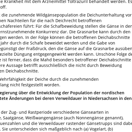
 Krankheit mit dem Arzneimittel Toltrazuril behandelt werden. E
off.
t die zunehmende Wildgänsepopulation die Deichunterhaltung vor
chen Nachteilen für die nach Deichrecht betroffenen
schäfereien führt: Für die Schafbeweidung stellen die Gänse in de
 ernstzunehmende Konkurrenz dar. Die Grasnarbe kann durch den
ogen werden. In der Folge können die betroffenen Deichabschnitte
m Jahr durch die Schafe beweidet werden und die Gabe von
begünstigt der Fraßdruck, den die Gänse auf die Grasnarbe ausüben
ezielte Düngung entgegengewirkt werden kann. Unschöne Folge d
ist ferner, dass die Mahd besonders betroffener Deichabschnitte
tere Aussage betrifft ausschließlich die nicht durch Beweidung
en Deichabschnitte.
 Wehrfähigkeit der Deiche durch die zunehmenden
ang nicht festgestellt worden.
regierung über die Entwicklung der Population der nordischen
tete Änderungen bei deren Verweildauer in Niedersachsen in den
 der Zug- und Rastperiode verschiedene Gänsearten in
se, Saatgänse, Weißwangengänse (auch Nonnengänse genannt),
duenzahlen und die Verweildauer rastender Gänsetrupps sind dab
 Sie unterscheiden sich maßgeblich nach (a) Vogelart, (b)