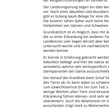
der Ausgleichszahlungen an Landwirte, 
Der Landesregierung liegen bis dato ke
vor. Nach einer aktuellen Literaturübers
gibt es bislang kaum Belege für eine Ü
Die Autoren sehen daher auch keine Not
Vorkommen von Gänsen und Schwänen 
Grundsätzlich ist es möglich, dass mit
die zu einer Erkrankung bei anderen T
Landkreises Leer liegen derzeit aber ke
untersucht wurde und ein nachweislic
werden konnte.
Es konnte in Erfahrung gebracht werden
Kokzidien beklagt und hier die Gänse als
ansiedeln), welche sehr wirtsspezifisch
Darmparasiten der Gänse auszuschließ
Der Verlauf der Krankheit beim Schaf hä
des Tieres ab. Es kann dabei zu schwer
zum Gewichtsverlust bis hin zum Tod, 
wenige Wochen alten Tiere sind besond
Erkrankung führen können, sind sehr w
überwintern. Auch die Ablammzeit im St
ausscheiden, trägt stark zu Weiterver