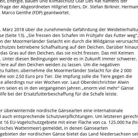
lt, Energie, Bauen und Klimaschutz Olaf Lies hat namens der
rage der Abgeordneten Hillgriet Eilers, Dr. Stefan Birkner, Herma
. Marco Genthe (FDP) geantwortet.
8. März 2018 über die zunehmende Gefährdung der Weidetierhalt
(Seite 13). „Sie fressen den Schafen im Frühjahr das Futter weg“,
von der Moormerländer Sielacht ein durch die Wildgänse verursach
chutzes betriebene Schafhaltung auf den Deichen. Darüber hinau
das Gras auf den Deichen, das sie nicht fressen. Das mit Keimen
k. Unter diesen Bedingungen werde es in Zukunft immer schwerer,
Tiere auf den Deichen weiden zu lassen. Um die negativen
zu halten, übernehme die Moormerländer Sielacht für die 2 000
he von 2,50 Euro pro Tier. Die Impfung solle die Tiere gegen die
allerdings nur vier Wochen vor. Laut Oberdeichrichter Alwin
n seien es in den vergangenen Jahren „enorm viel mehr“ Gänse
fe bei der Ersatzfutterbeschaffung für die Schafe leiste.
ier überwinternde nordische Gänsearten eine internationale
auch entsprechende Schutzverpflichtungen. Um letzteren gerech
 16 EU-Vogelschutzgebiete mit einer Fläche von ca. 125.000 ha (hi
isches Wattenmeer) gemeldet, in denen Gänsearten
gebieten der nordischen Gänse bietet das Land Niedersachsen sei