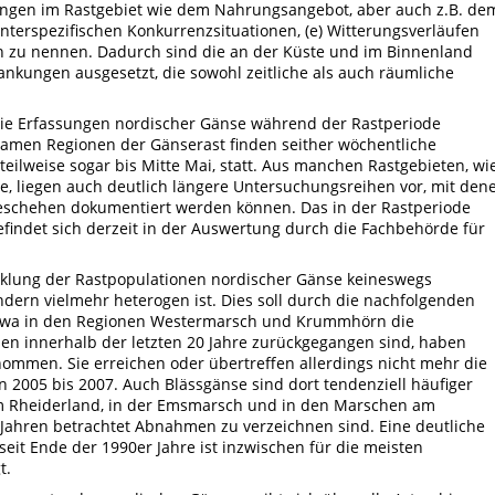
gungen im Rastgebiet wie dem Nahrungsangebot, aber auch z.B. de
 interspezifischen Konkurrenzsituationen, (e) Witterungsverläufen
en zu nennen. Dadurch sind die an der Küste und im Binnenland
kungen ausgesetzt, die sowohl zeitliche als auch räumliche
die Erfassungen nordischer Gänse während der Rastperiode
utsamen Regionen der Gänserast finden seither wöchentliche
eilweise sogar bis Mitte Mai, statt. Aus manchen Rastgebieten, wi
e, liegen auch deutlich längere Untersuchungsreihen vor, mit den
schehen dokumentiert werden können. Das in der Rastperiode
indet sich derzeit in der Auswertung durch die Fachbehörde für
wicklung der Rastpopulationen nordischer Gänse keineswegs
ondern vielmehr heterogen ist. Dies soll durch die nachfolgenden
 etwa in den Regionen Westermarsch und Krummhörn die
en innerhalb der letzten 20 Jahre zurückgegangen sind, haben
mmen. Sie erreichen oder übertreffen allerdings nicht mehr die
 2005 bis 2007. Auch Blässgänse sind dort tendenziell häufiger
m Rheiderland, in der Emsmarsch und in den Marschen am
Jahren betrachtet Abnahmen zu verzeichnen sind. Eine deutliche
t Ende der 1990er Jahre ist inzwischen für die meisten
t.