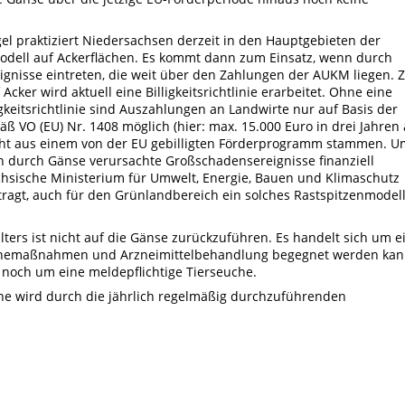
l praktiziert Niedersachsen derzeit in den Hauptgebieten der
odell auf Ackerflächen. Es kommt dann zum Einsatz, wenn durch
nisse eintreten, die weit über den Zahlungen der AUKM liegen. 
cker wird aktuell eine Billigkeitsrichtlinie erarbeitet. Ohne eine
igkeitsrichtlinie sind Auszahlungen an Landwirte nur auf Basis der
VO (EU) Nr. 1408 möglich (hier: max. 15.000 Euro in drei Jahren
nicht aus einem von der EU gebilligten Förderprogramm stammen. U
h durch Gänse verursachte Großschadensereignisse finanziell
chsische Ministerium für Umwelt, Energie, Bauen und Klimaschutz
ragt, auch für den Grünlandbereich ein solches Rastspitzenmodel
ters ist nicht auf die Gänse zurückzuführen. Es handelt sich um e
ienemaßnahmen und Arzneimittelbehandlung begegnet werden kan
 noch um eine meldepflichtige Tierseuche.
e wird durch die jährlich regelmäßig durchzuführenden