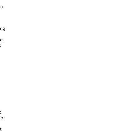
nn
ung
tes
s
t
er:
t