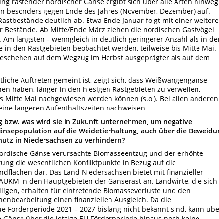
ilung rastender nordischer Gänse ergibt sich über alle Arten hinweg
ten besonders gegen Ende des Jahres (November, Dezember) auf.
stbestände deutlich ab. Etwa Ende Januar folgt mit einer weiter
r Bestände. Ab Mitte/Ende März ziehen die nordischen Gastvögel
 Am längsten – wenngleich in deutlich geringerer Anzahl als in de
n den Rastgebieten beobachtet werden, teilweise bis Mitte Mai.
geschehen auf dem Wegzug im Herbst ausgeprägter als auf dem
tliche Auftreten gemeint ist, zeigt sich, dass Weißwangengänse
nen haben, länger in den hiesigen Rastgebieten zu verweilen,
is Mitte Mai nachgewiesen werden können (s.o.). Bei allen anderen
eine längeren Aufenthaltszeiten nachweisen.
 bzw. was wird sie in Zukunft unternehmen, um negative
sepopulation auf die Weidetierhaltung, auch über die Beweidu
utz in Niedersachsen zu verhindern?
 nordische Gänse verursachte Biomasseentzug und der erhöhte
ung die wesentlichen Konfliktpunkte in Bezug auf die
ndflächen dar. Das Land Niedersachsen bietet mit finanzieller
AUKM in den Hauptgebieten der Gänserast an. Landwirte, die sich
ligen, erhalten für eintretende Biomasseverluste und den
enbearbeitung einen finanziellen Ausgleich. Da die
 Förderperiode 2021 – 2027 bislang nicht bekannt sind, kann übe
 Gänse über die jetzige EU-Förderperiode hinaus noch keine