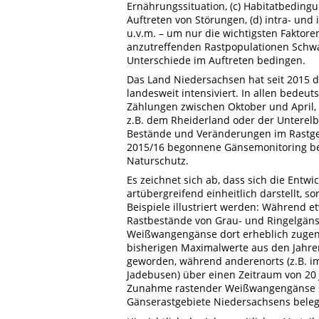
Ernährungssituation, (c) Habitatbedin
Auftreten von Störungen, (d) intra- und
u.v.m. – um nur die wichtigsten Faktor
anzutreffenden Rastpopulationen Schwan
Unterschiede im Auftreten bedingen.
Das Land Niedersachsen hat seit 2015 
landesweit intensiviert. In allen bede
Zählungen zwischen Oktober und April, t
z.B. dem Rheiderland oder der Unterelb
Bestände und Veränderungen im Rastge
2015/16 begonnene Gänsemonitoring bef
Naturschutz.
Es zeichnet sich ab, dass sich die Ent
artübergreifend einheitlich darstellt, s
Beispiele illustriert werden: Während
Rastbestände von Grau- und Ringelgäns
Weißwangengänse dort erheblich zugeno
bisherigen Maximalwerte aus den Jahren
geworden, während anderenorts (z.B. i
Jadebusen) über einen Zeitraum von 20 
Zunahme rastender Weißwangengänse sei
Gänserastgebiete Niedersachsens beleg