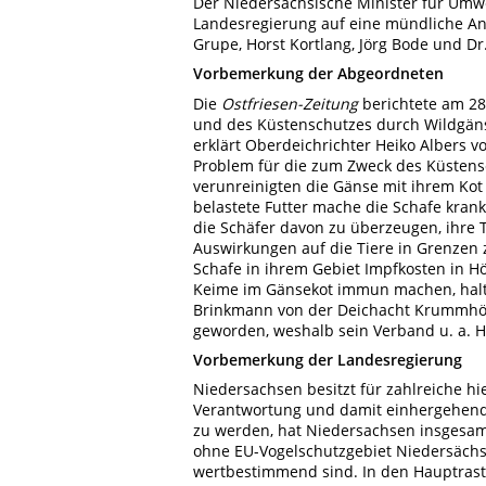
Der Niedersächsische Minister für Umwe
Landesregierung auf eine mündliche Anf
Grupe, Horst Kortlang, Jörg Bode und Dr
Vorbemerkung der Abgeordneten
Die
Ostfriesen-Zeitung
berichtete am 2
und des Küstenschutzes durch Wildgänse 
erklärt Oberdeichrichter Heiko Albers 
Problem für die zum Zweck des Küstens
verunreinigten die Gänse mit ihrem Kot 
belastete Futter mache die Schafe kran
die Schäfer davon zu überzeugen, ihre 
Auswirkungen auf die Tiere in Grenzen 
Schafe in ihrem Gebiet Impfkosten in Hö
Keime im Gänsekot immun machen, halte 
Brinkmann von der Deichacht Krummhör
geworden, weshalb sein Verband u. a. Hil
Vorbemerkung der Landesregierung
Niedersachsen besitzt für zahlreiche h
Verantwortung und damit einhergehend 
zu werden, hat Niedersachsen insgesamt
ohne EU-Vogelschutzgebiet Niedersächs
wertbestimmend sind. In den Hauptrast