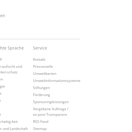
ken
chte Sprache
Service
ll
Kontakt
·aufsicht und
Pressestelle
hlen·schutz
Umweltkarten
en
Umweltinformationssysteme
gie
Stiftungen
a
Förderung
m
Sponsoringleistungen
Vergebene Aufträge /
r
ex-post-Transparenz
·haltig·keit
RSS-Feed
r und Landschaft
Sitemap