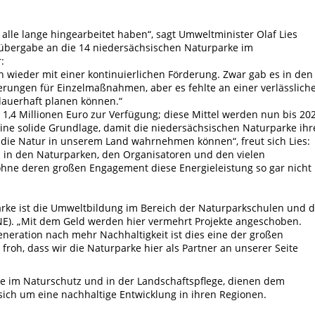
r alle lange hingearbeitet haben“, sagt Umweltminister Olaf Lies
dübergabe an die 14 niedersächsischen Naturparke im
:
h wieder mit einer kontinuierlichen Förderung. Zwar gab es in den
derungen für Einzelmaßnahmen, aber es fehlte an einer verlässlich
dauerhaft planen können.“
s 1,4 Millionen Euro zur Verfügung; diese Mittel werden nun bis 20
 eine solide Grundlage, damit die niedersächsischen Naturparke ihr
r die Natur in unserem Land wahrnehmen können“, freut sich Lies:
n in den Naturparken, den Organisatoren und den vielen
ohne deren großen Engagement diese Energieleistung so gar nicht
rke ist die Umweltbildung im Bereich der Naturparkschulen und d
NE). „Mit dem Geld werden hier vermehrt Projekte angeschoben.
neration nach mehr Nachhaltigkeit ist dies eine der großen
froh, dass wir die Naturparke hier als Partner an unserer Seite
e im Naturschutz und in der Landschaftspflege, dienen dem
ch um eine nachhaltige Entwicklung in ihren Regionen.