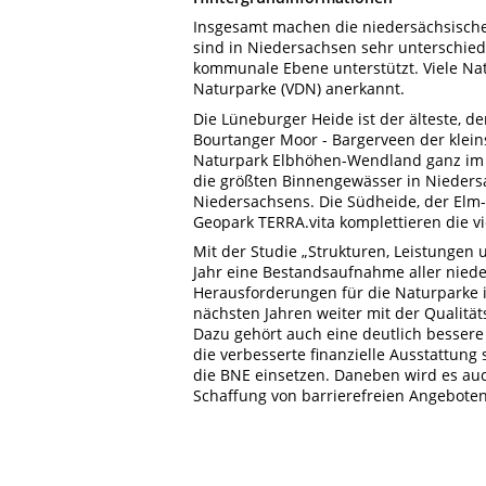
Insgesamt machen die niedersächsische
sind in Niedersachsen sehr unterschie
kommunale Ebene unterstützt. Viele Na
Naturparke (VDN) anerkannt.
Die Lüneburger Heide ist der älteste, 
Bourtanger Moor - Bargerveen der klei
Naturpark Elbhöhen-Wendland ganz im
die größten Binnengewässer in Niedersa
Niedersachsens. Die Südheide, der Elm-
Geopark TERRA.vita komplettieren die v
Mit der Studie „Strukturen, Leistungen
Jahr eine Bestandsaufnahme aller niede
Herausforderungen für die Naturparke i
nächsten Jahren weiter mit der Qualitä
Dazu gehört auch eine deutlich bessere 
die verbesserte finanzielle Ausstattun
die BNE einsetzen. Daneben wird es au
Schaffung von barrierefreien Angeboten