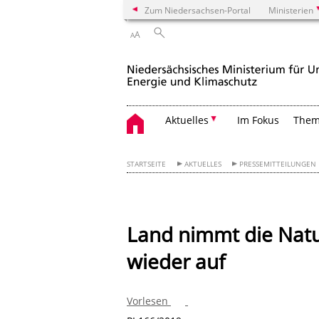
Zum Niedersachsen-Portal
Ministerien
A
A
Aktuelles
Im Fokus
The
STARTSEITE
AKTUELLES
PRESSEMITTEILUNGEN
Land nimmt die Natu
wieder auf
Vorlesen