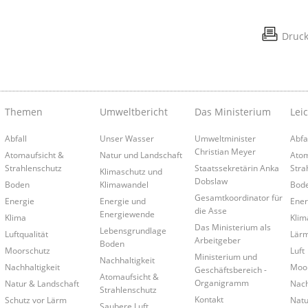
Druc
Themen
Umweltbericht
Das Ministerium
Lei
Abfall
Unser Wasser
Umweltminister
Abfa
Christian Meyer
Atomaufsicht &
Natur und Landschaft
Atom
Strahlenschutz
Staatssekretärin Anka
Stra
Klimaschutz und
Dobslaw
Boden
Klimawandel
Bod
Gesamtkoordinator für
Energie
Energie und
Ener
die Asse
Energiewende
Klima
Klim
Das Ministerium als
Lebensgrundlage
Luftqualität
Lär
Arbeitgeber
Boden
Moorschutz
Luft
Ministerium und
Nachhaltigkeit
Nachhaltigkeit
Moo
Geschäftsbereich -
Atomaufsicht &
Organigramm
Natur & Landschaft
Nach
Strahlenschutz
Kontakt
Schutz vor Lärm
Natu
Saubere Luft