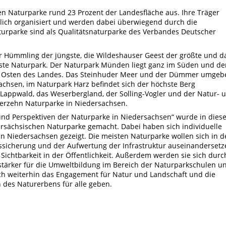
n Naturparke rund 23 Prozent der Landesfläche aus. Ihre Träger
dlich organisiert und werden dabei überwiegend durch die
turparke sind als Qualitätsnaturparke des Verbandes Deutscher
der Hümmling der jüngste, die Wildeshauser Geest der größte und d
nste Naturpark. Der Naturpark Münden liegt ganz im Süden und de
 Osten des Landes. Das Steinhuder Meer und der Dümmer umgeb
chsen, im Naturpark Harz befindet sich der höchste Berg
Lappwald, das Weserbergland, der Solling-Vogler und der Natur- 
ierzehn Naturparke in Niedersachsen.
 und Perspektiven der Naturparke in Niedersachsen“ wurde in dies
rsächsischen Naturparke gemacht. Dabei haben sich individuelle
n Niedersachsen gezeigt. Die meisten Naturparke wollen sich in d
tssicherung und der Aufwertung der Infrastruktur auseinandersetz
Sichtbarkeit in der Öffentlichkeit. Außerdem werden sie sich durc
g stärker für die Umweltbildung im Bereich der Naturparkschulen u
ch weiterhin das Engagement für Natur und Landschaft und die
 des Naturerbens für alle geben.