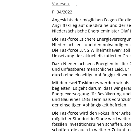
Vorlesen
PI 34/2022
Angesichts der möglichen Folgen für d
Angriffskrieg auf die Ukraine und der 
Niedersächsische Energieminister Olaf L
Die Taskforce „sichere Energieversorgu
Niedersachsens und den notwendigen en
Die Taskforce „LNG Wilhelmshaven“ sol
Umsetzung der aktuell diskutierten Gre
Dazu Niedersachsens Energieministier Ol
und unfassbares menschliches Leid. Er 
durch eine einseitige Abhängigkeit von 
Mit den zwei Taskforces werden wir al
begleiten. Es geht darum, dass wir ger
Energieversorgung für Bevölkerung und
und Bau eines LNG-Terminals voranzutr
der einseitigen Abhängigkeit befreien.
Die Taskforce wird den Fokus ihrer Arb
möglicher Standort in Stade wird weiter
fossilen Investitionsruinen schaffen, s
schaffen, die auch in weiterer Zukunft