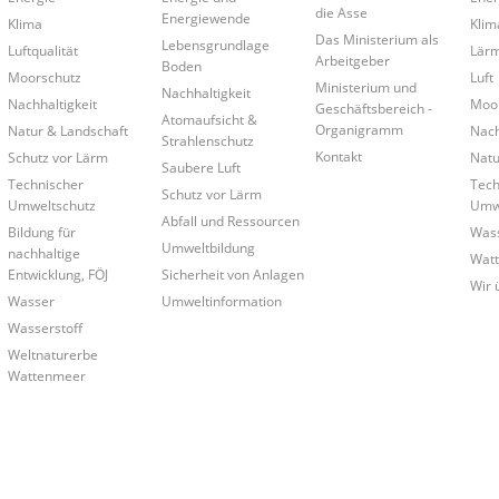
die Asse
Energiewende
Klima
Klim
Das Ministerium als
Lebensgrundlage
Luftqualität
Lär
Arbeitgeber
Boden
Moorschutz
Luft
Ministerium und
Nachhaltigkeit
Nachhaltigkeit
Moo
Geschäftsbereich -
Atomaufsicht &
Organigramm
Natur & Landschaft
Nach
Strahlenschutz
Kontakt
Schutz vor Lärm
Natu
Saubere Luft
Technischer
Tech
Schutz vor Lärm
Umweltschutz
Umwe
Abfall und Ressourcen
Bildung für
Was
Umweltbildung
nachhaltige
Wat
Entwicklung, FÖJ
Sicherheit von Anlagen
Wir 
Wasser
Umweltinformation
Wasserstoff
Weltnaturerbe
Wattenmeer