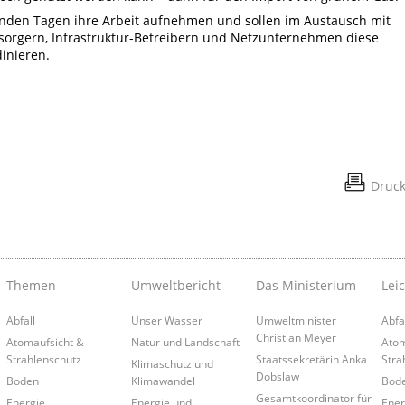
nden Tagen ihre Arbeit aufnehmen und sollen im Austausch mit
sorgern, Infrastruktur-Betreibern und Netzunternehmen diese
inieren.
Druc
Themen
Umweltbericht
Das Ministerium
Lei
Abfall
Unser Wasser
Umweltminister
Abfa
Christian Meyer
Atomaufsicht &
Natur und Landschaft
Atom
Strahlenschutz
Staatssekretärin Anka
Stra
Klimaschutz und
Dobslaw
Boden
Klimawandel
Bod
Gesamtkoordinator für
Energie
Energie und
Ener