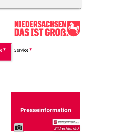
he
Service
Bildrechte
:
MU