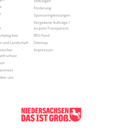
Stiftungen
a
Förderung
m
Sponsoringleistungen
Vergebene Aufträge /
r
ex-post-Transparenz
·haltig·keit
RSS-Feed
r und Landschaft
Sitemap
nischer
Impressum
lt·schutz
ser
tenmeer
über uns