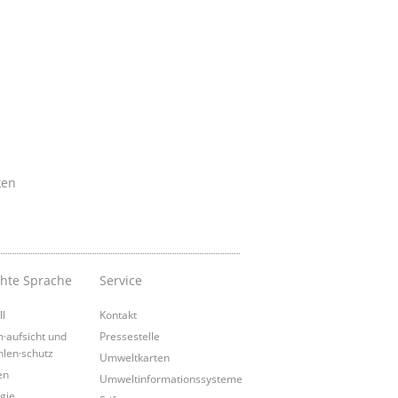
ken
chte Sprache
Service
ll
Kontakt
·aufsicht und
Pressestelle
hlen·schutz
Umweltkarten
en
Umweltinformationssysteme
gie