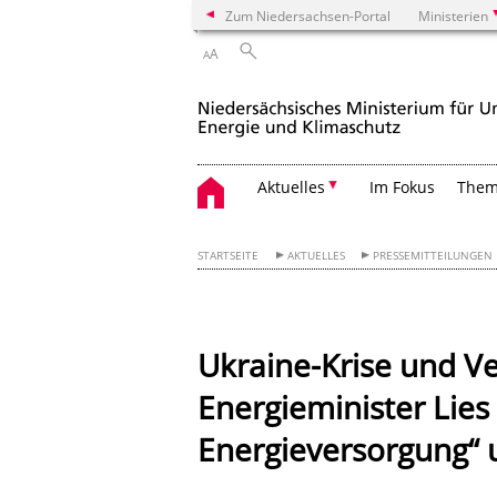
Zum Niedersachsen-Portal
Ministerien
A
A
Aktuelles
Im Fokus
The
STARTSEITE
AKTUELLES
PRESSEMITTEILUNGEN
Ukraine-Krise und Ve
Energieminister Lies 
Energieversorgung“