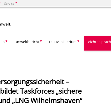
Service
Suchen
men
Umweltbericht
Das Ministerium
Leichte Sprac
rsorgungssicherheit –
bildet Taskforces „sichere
 und „LNG Wilhelmshaven“