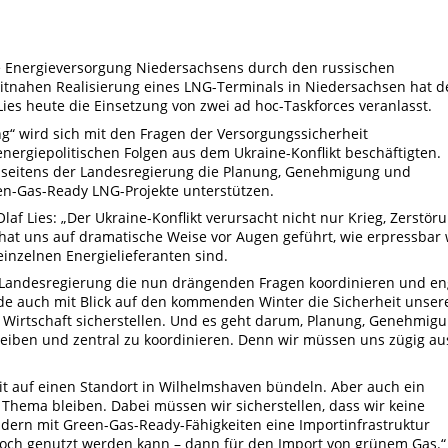
ie Energieversorgung Niedersachsens durch den russischen
zeitnahen Realisierung eines LNG-Terminals in Niedersachsen hat d
ies heute die Einsetzung von zwei ad hoc-Taskforces veranlasst.
ng“ wird sich mit den Fragen der Versorgungssicherheit
ergiepolitischen Folgen aus dem Ukraine-Konflikt beschäftigten.
l seitens der Landesregierung die Planung, Genehmigung und
en-Gas-Ready LNG-Projekte unterstützen.
af Lies: „Der Ukraine-Konflikt verursacht nicht nur Krieg, Zerstör
hat uns auf dramatische Weise vor Augen geführt, wie erpressbar 
einzelnen Energielieferanten sind.
s Landesregierung die nun drängenden Fragen koordinieren und en
ade auch mit Blick auf den kommenden Winter die Sicherheit unser
 Wirtschaft sicherstellen. Und es geht darum, Planung, Genehmig
eiben und zentral zu koordinieren. Denn wir müssen uns zügig au
eit auf einen Standort in Wilhelmshaven bündeln. Aber auch ein
 Thema bleiben. Dabei müssen wir sicherstellen, dass wir keine
ondern mit Green-Gas-Ready-Fähigkeiten eine Importinfrastruktur
 noch genutzt werden kann – dann für den Import von grünem Gas.“