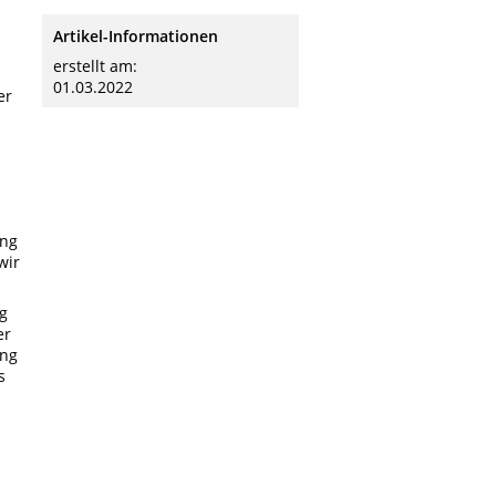
Artikel-Informationen
erstellt am:
01.03.2022
er
ung
wir
g
er
ung
s