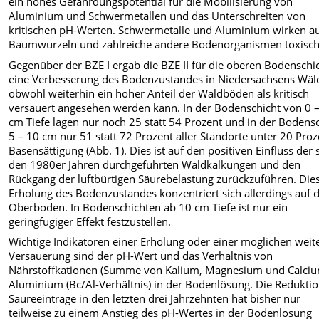
ein hohes Gefährdungspotential für die Mobilisierung von
Aluminium und Schwermetallen und das Unterschreiten von
kritischen pH-Werten. Schwermetalle und Aluminium wirken a
Baumwurzeln und zahlreiche andere Bodenorganismen toxisch
Gegenüber der BZE I ergab die BZE II für die oberen Bodenschi
eine Verbesserung des Bodenzustandes in Niedersachsens Wäl
obwohl weiterhin ein hoher Anteil der Waldböden als kritisch
versauert angesehen werden kann. In der Bodenschicht von 0 –
cm Tiefe lagen nur noch 25 statt 54 Prozent und in der Bodens
5 – 10 cm nur 51 statt 72 Prozent aller Standorte unter 20 Proz
Basensättigung (Abb. 1). Dies ist auf den positiven Einfluss der s
den 1980er Jahren durchgeführten Waldkalkungen und den
Rückgang der luftbürtigen Säurebelastung zurückzuführen. Die
Erholung des Bodenzustandes konzentriert sich allerdings auf 
Oberboden. In Bodenschichten ab 10 cm Tiefe ist nur ein
geringfügiger Effekt festzustellen.
Wichtige Indikatoren einer Erholung oder einer möglichen weit
Versauerung sind der pH-Wert und das Verhältnis von
Nährstoffkationen (Summe von Kalium, Magnesium und Calciu
Aluminium (Bc/Al-Verhältnis) in der Bodenlösung. Die Reduktio
Säureeinträge in den letzten drei Jahrzehnten hat bisher nur
teilweise zu einem Anstieg des pH-Wertes in der Bodenlösung