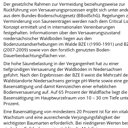
Der gesetzliche Rahmen zur Vermeidung beziehungsweise zur
Rückführung von Versauerungsprozessen ergibt sich unter an
aus dem Bundes-Bodenschutzgesetz (BBodSchG). Regelungen 
Verminderung von Säureeinträgen werden nach dem Critical L
Konzept ermittelt und in internationalen Vereinbarungen
festgehalten. Informationen über den Versauerungszustand
niedersächsischer Waldböden liegen aus den
Bodenzustandserhebungen im Walde BZE I (1990-1991) und BZ
(2007-2009) sowie von den forstlich genutzten Boden-
Dauerbeobachtungsflächen vor.
Die hohe Säurebelastung in der Vergangenheit hat zu einer
tiefgründigen Versauerung der Waldböden in Niedersachsen
geführt. Nach den Ergebnissen der BZE II weist die Mehrzahl de
Waldstandorte Niedersachsens geringe pH-Werte sowie eine ge
Basensättigung und damit Kennzeichen einer erheblichen
Bodenversauerung auf. Auf 65 Prozent der Waldfläche liegt die
Basensättigung im Hauptwurzelraum von 10 – 30 cm Tiefe unt
Prozent.
Eine Basensättigung von mindestens 20 Prozent ist für ein vital
Wachstum und eine ausreichende Verjüngungsfähigkeit der
wichtigsten Baumarten erforderlich. Bei niedrigeren Werten be