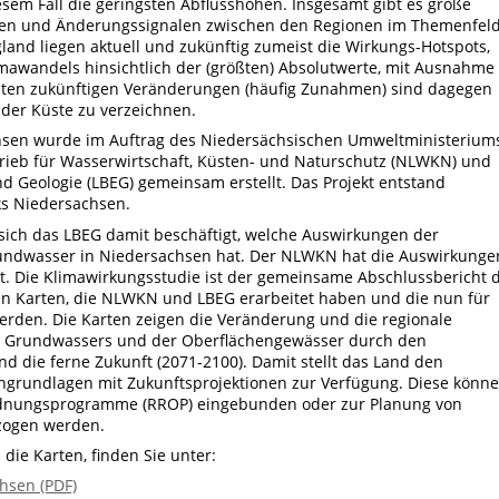
esem Fall die geringsten Abflusshöhen. Insgesamt gibt es große
ngen und Änderungssignalen zwischen den Regionen im Themenfel
and liegen aktuell und zukünftig zumeist die Wirkungs-Hotspots,
imawandels hinsichtlich der (größten) Absolutwerte, mit Ausnahme
ößten zukünftigen Veränderungen (häufig Zunahmen) sind dagegen
der Küste zu verzeichnen.
hsen wurde im Auftrag des Niedersächsischen Umweltministerium
ieb für Wasserwirtschaft, Küsten- und Naturschutz (NLWKN) und
 Geologie (LBEG) gemeinsam erstellt. Das Projekt entstand
s Niedersachsen.
sich das LBEG damit beschäftigt, welche Auswirkungen der
undwasser in Niedersachsen hat. Der NLWKN hat die Auswirkunge
t. Die Klimawirkungsstudie ist der gemeinsame Abschlussbericht 
chen Karten, die NLWKN und LBEG erarbeitet haben und die nun für
werden. Die Karten zeigen die Veränderung und die regionale
es Grundwassers und der Oberflächengewässer durch den
d die ferne Zukunft (2071-2100). Damit stellt das Land den
grundlagen mit Zukunftsprojektionen zur Verfügung. Diese könn
rdnungsprogramme (RROP) eingebunden oder zur Planung von
ogen werden.
 die Karten, finden Sie unter:
hsen (PDF)