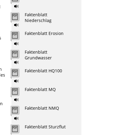
d
Faktenblatt
Niederschlag
Faktenblatt Erosion
s
Faktenblatt
Grundwasser
n
Faktenblatt HQ100
des
Faktenblatt MQ
en
Faktenblatt NMQ
Faktenblatt Sturzflut