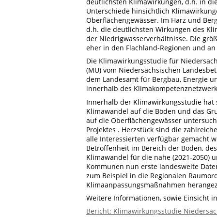
deutlichsten Klimawirkungen, d.h. in di
Unterschiede hinsichtlich Klimawirku
Oberflächengewässer. Im Harz und Bergl
d.h. die deutlichsten Wirkungen des Kl
der Niedrigwasserverhältnisse. Die gr
eher in den Flachland-Regionen und an 
Die Klimawirkungsstudie für Niedersac
(MU) vom Niedersächsischen Landesbetr
dem Landesamt für Bergbau, Energie und
innerhalb des Klimakompetenznetzwerk
Innerhalb der Klimawirkungsstudie hat 
Klimawandel auf die Böden und das Gr
auf die Oberflächengewässer untersuch
Projektes . Herzstück sind die zahlrei
alle Interessierten verfügbar gemacht 
Betroffenheit im Bereich der Böden, d
Klimawandel für die nahe (2021-2050) un
Kommunen nun erste landesweite Daten
zum Beispiel in die Regionalen Raumo
Klimaanpassungsmaßnahmen herangez
Weitere Informationen, sowie Einsicht in
Bericht: Klimawirkungsstudie Niedersac