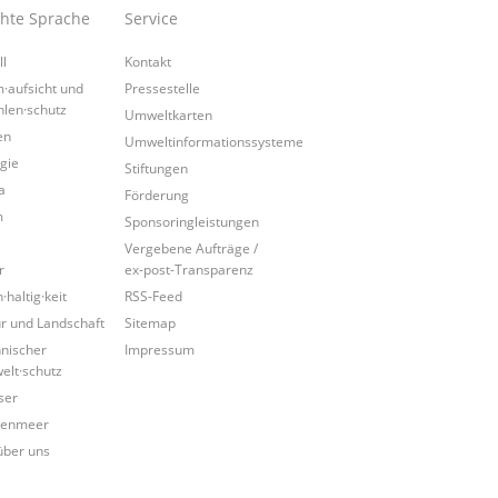
chte Sprache
Service
ll
Kontakt
·aufsicht und
Pressestelle
hlen·schutz
Umweltkarten
en
Umweltinformationssysteme
gie
Stiftungen
a
Förderung
m
Sponsoringleistungen
Vergebene Aufträge /
r
ex-post-Transparenz
·haltig·keit
RSS-Feed
r und Landschaft
Sitemap
nischer
Impressum
lt·schutz
ser
tenmeer
über uns