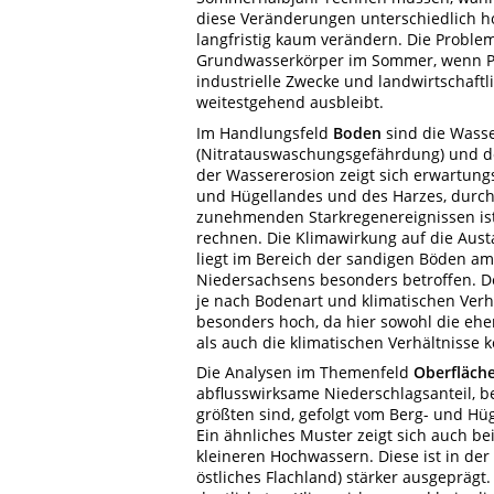
diese Veränderungen unterschiedlich h
langfristig kaum verändern. Die Proble
Grundwasserkörper im Sommer, wenn Pfl
industrielle Zwecke und landwirtschaft
weitestgehend ausbleibt.
Im Handlungsfeld
Boden
sind die Wasse
(Nitratauswaschungsgefährdung) und de
der Wassererosion zeigt sich erwartun
und Hügellandes und des Harzes, durch 
zunehmenden Starkregenereignissen ist 
rechnen. Die Klimawirkung auf die Aus
liegt im Bereich der sandigen Böden am
Niedersachsens besonders betroffen. De
je nach Bodenart und klimatischen Verhä
besonders hoch, da hier sowohl die eh
als auch die klimatischen Verhältnisse 
Die Analysen im Themenfeld
Oberfläch
abflusswirksame Niederschlagsanteil, b
größten sind, gefolgt vom Berg- und Hüg
Ein ähnliches Muster zeigt sich auch bei
kleineren Hochwassern. Diese ist in der
östliches Flachland) stärker ausgepräg