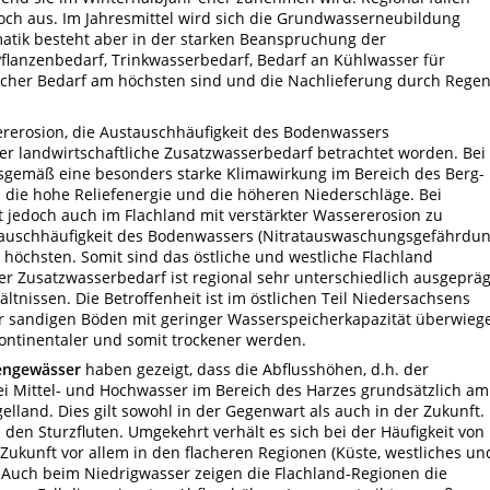
och aus. Im Jahresmittel wird sich die Grundwasserneubildung
matik besteht aber in der starken Beanspruchung der
anzenbedarf, Trinkwasserbedarf, Bedarf an Kühlwasser für
licher Bedarf am höchsten sind und die Nachlieferung durch Rege
rerosion, die Austauschhäufigkeit des Bodenwassers
r landwirtschaftliche Zusatzwasserbedarf betrachtet worden. Bei
gsgemäß eine besonders starke Klimawirkung im Bereich des Berg-
die hohe Reliefenergie und die höheren Niederschläge. Bei
jedoch auch im Flachland mit verstärkter Wassererosion zu
tauschhäufigkeit des Bodenwassers (Nitratauswaschungsgefährdun
 höchsten. Somit sind das östliche und westliche Flachland
r Zusatzwasserbedarf ist regional sehr unterschiedlich ausgepräg
ltnissen. Die Betroffenheit ist im östlichen Teil Niedersachsens
er sandigen Böden mit geringer Wasserspeicherkapazität überwieg
kontinentaler und somit trockener werden.
engewässer
haben gezeigt, dass die Abflusshöhen, d.h. der
ei Mittel- und Hochwasser im Bereich des Harzes grundsätzlich am
elland. Dies gilt sowohl in der Gegenwart als auch in der Zukunft.
 den Sturzfluten. Umgekehrt verhält es sich bei der Häufigkeit von
 Zukunft vor allem in den flacheren Regionen (Küste, westliches un
t. Auch beim Niedrigwasser zeigen die Flachland-Regionen die