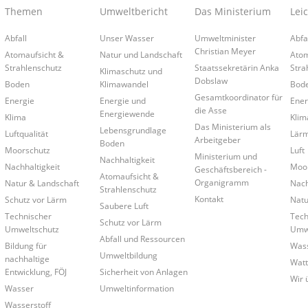
Themen
Umweltbericht
Das Ministerium
Lei
Abfall
Unser Wasser
Umweltminister
Abfa
Christian Meyer
Atomaufsicht &
Natur und Landschaft
Atom
Strahlenschutz
Staatssekretärin Anka
Stra
Klimaschutz und
Dobslaw
Boden
Klimawandel
Bod
Gesamtkoordinator für
Energie
Energie und
Ener
die Asse
Energiewende
Klima
Klim
Das Ministerium als
Lebensgrundlage
Luftqualität
Lär
Arbeitgeber
Boden
Moorschutz
Luft
Ministerium und
Nachhaltigkeit
Nachhaltigkeit
Moo
Geschäftsbereich -
Atomaufsicht &
Organigramm
Natur & Landschaft
Nach
Strahlenschutz
Kontakt
Schutz vor Lärm
Natu
Saubere Luft
Technischer
Tech
Schutz vor Lärm
Umweltschutz
Umwe
Abfall und Ressourcen
Bildung für
Was
Umweltbildung
nachhaltige
Wat
Entwicklung, FÖJ
Sicherheit von Anlagen
Wir 
Wasser
Umweltinformation
Wasserstoff