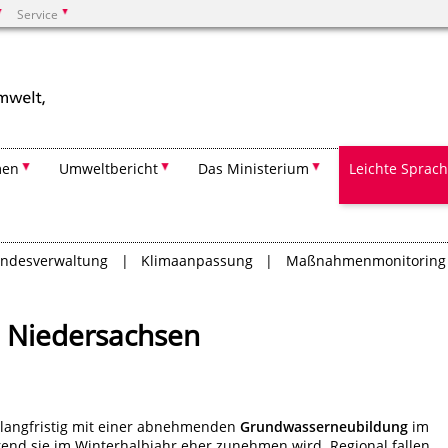
Service
Suchen
men
Umweltbericht
Das Ministerium
Leichte Sprac
andesverwaltung
Klimaanpassung
Maßnahmenmonitoring
e Niedersachsen
r langfristig mit einer abnehmenden
Grundwasserneubildung
im
d sie im Winterhalbjahr eher zunehmen wird. Regional fallen