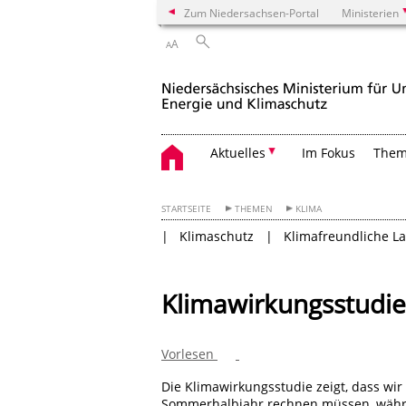
Zum Niedersachsen-Portal
Ministerien
A
A
Aktuelles
Im Fokus
The
STARTSEITE
THEMEN
KLIMA
Klimaschutz
Klimafreundliche L
Klimawirkungsstudi
Vorlesen
Die Klimawirkungsstudie zeigt, dass wi
Sommerhalbjahr rechnen müssen, währen