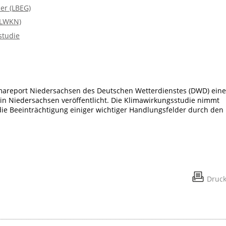
er (LBEG)
NLWKN)
studie
imareport Niedersachsen des Deutschen Wetterdienstes (DWD) eine
in Niedersachsen veröffentlicht. Die Klimawirkungsstudie nimmt
 die Beeinträchtigung einiger wichtiger Handlungsfelder durch den
Druc