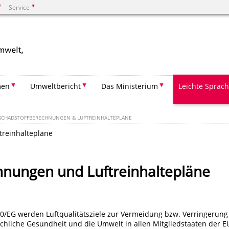
Service
Suchen
men
Umweltbericht
Das Ministerium
Leichte Sprac
SCHADSTOFFBERECHNUNGEN & LUFTREINHALTEPLÄNE
treinhaltepläne
hnungen und Luftreinhaltepläne
/50/EG werden Luftqualitätsziele zur Vermeidung bzw. Verringerung
hliche Gesundheit und die Umwelt in allen Mitgliedstaaten der E