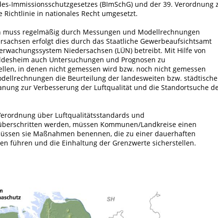
ndes-Immissionsschutzgesetzes (BImSchG) und der 39. Verordnung 
ichtlinie in nationales Recht umgesetzt.
en muss regelmäßig durch Messungen und Modellrechnungen
ersachsen erfolgt dies durch das Staatliche Gewerbeaufsichtsamt
erwachungssystem Niedersachsen (LÜN) betreibt. Mit Hilfe von
ildesheim auch Untersuchungen und Prognosen zu
ellen, in denen nicht gemessen wird bzw. noch nicht gemessen
dellrechnungen die Beurteilung der landesweiten bzw. städtisch
nung zur Verbesserung der Luftqualität und die Standortsuche d
erordnung über Luftqualitätsstandards und
überschritten werden, müssen Kommunen/Landkreise einen
m müssen sie Maßnahmen benennen, die zu einer dauerhaften
n führen und die Einhaltung der Grenzwerte sicherstellen.