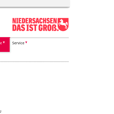
he
Service
U