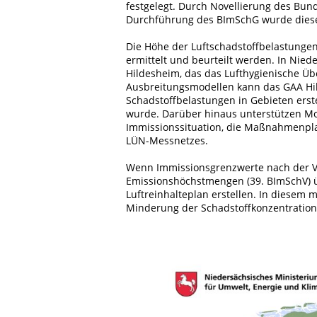
festgelegt. Durch Novellierung des Bu
Durchführung des BImSchG wurde diese R
Die Höhe der Luftschadstoffbelastung
ermittelt und beurteilt werden. In Nied
Hildesheim, das das Lufthygienische Üb
Ausbreitungsmodellen kann das GAA H
Schadstoffbelastungen in Gebieten erst
wurde. Darüber hinaus unterstützen Mo
Immissionssituation, die Maßnahmenpla
LÜN-Messnetzes.
Wenn Immissionsgrenzwerte nach der V
Emissionshöchstmengen (39. BImSchV) 
Luftreinhalteplan erstellen. In diese
Minderung der Schadstoffkonzentratione