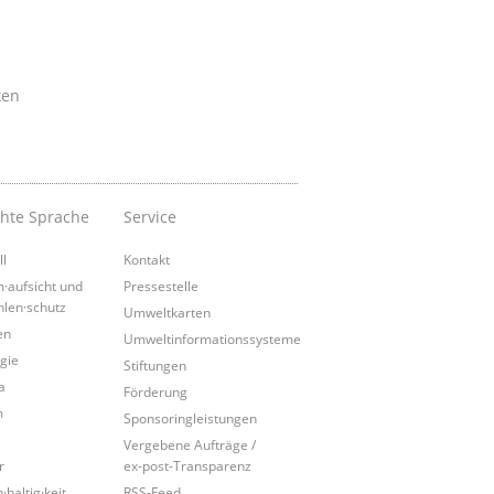
ken
chte Sprache
Service
ll
Kontakt
·aufsicht und
Pressestelle
hlen·schutz
Umweltkarten
en
Umweltinformationssysteme
gie
Stiftungen
a
Förderung
m
Sponsoringleistungen
Vergebene Aufträge /
r
ex-post-Transparenz
·haltig·keit
RSS-Feed