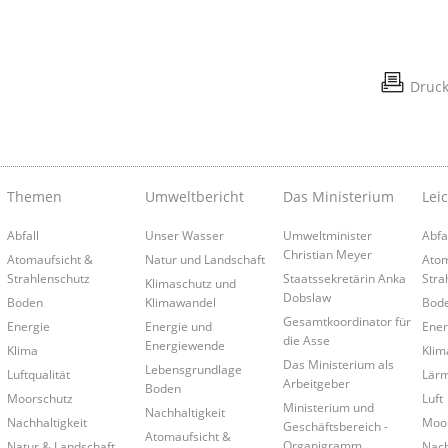
Druc
Themen
Umweltbericht
Das Ministerium
Lei
Abfall
Unser Wasser
Umweltminister
Abfa
Christian Meyer
Atomaufsicht &
Natur und Landschaft
Atom
Strahlenschutz
Staatssekretärin Anka
Stra
Klimaschutz und
Dobslaw
Boden
Klimawandel
Bod
Gesamtkoordinator für
Energie
Energie und
Ener
die Asse
Energiewende
Klima
Klim
Das Ministerium als
Lebensgrundlage
Luftqualität
Lär
Arbeitgeber
Boden
Moorschutz
Luft
Ministerium und
Nachhaltigkeit
Nachhaltigkeit
Moo
Geschäftsbereich -
Atomaufsicht &
Organigramm
Natur & Landschaft
Nach