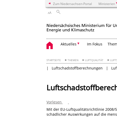
Zum Niedersachsen-Portal
Ministerien
A
A
Aktuelles
Im Fokus
The
STARTSEITE
THEMEN
LUFTQUALITÄT
LUFT
Luftschadstoffberechnungen
Luf
Luftschadstoffberec
Vorlesen
Mit der EU-Luftqualitätsrichtlinie 2008
schädlicher Auswirkungen auf die mensc